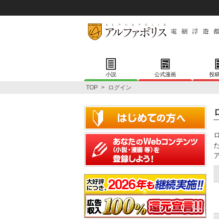
小説
公式漫画
投
TOP
>
ログイン