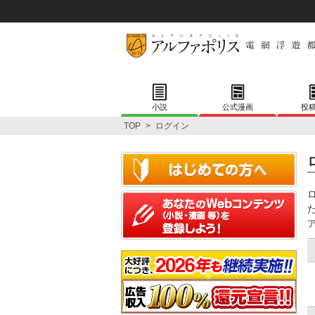
小説
公式漫画
投
TOP
>
ログイン