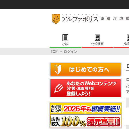
小説
公式漫画
投
TOP
>
ログイン