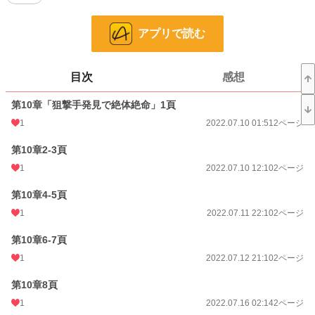
ん。
※本作品は、2024年9月8日(日)1時頃、「少年向け 1 位」となりました。ルビ
アプリで読む
ー・クールへの応援、ありがとうございます。
※本作品は、小説の一部を漫画化したものです。小説のアマゾンKindle版が、
2023年8月13日（日）と14日（月）に、アマゾン売れ筋ランキング：無料タイ
トルの「ミステリー・サスペンス・ハードボイルド（Kindleストア）」部門で1
目次
感想
位になりました。応援ありがとうございます。
第10章「狙撃手発見で絶体絶命」1頁
※蛇崩通のホームページはこちらhttps://u6vi9.hp.peraichi.com/
※新しいホームページは、こちらhttps://jakuzure.p-kit.com/
1
2022.07.10 01:51
2ページ
第10章2-3頁
漫画
8,555 位 / 8,555 件
1
2022.07.10 12:10
2ページ
少年向け
2,488 位 / 2,488 件
第10章4-5頁
お気に入り
3
1
2022.07.11 22:10
2ページ
24h.ポイント
0 pt
第10章6-7頁
ページ数
59
1
2022.07.12 21:10
2ページ
更新日時
2024.03.02 15:10
第10章8頁
初回公開日時
2022.07.10 01:51
1
2022.07.16 02:14
2ページ