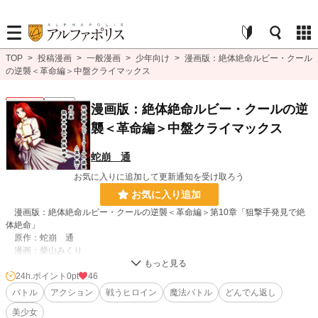
TOP
>
投稿漫画
>
一般漫画
>
少年向け
>
漫画版：絶体絶命ルビー・クール
の逆襲＜革命編＞中盤クライマックス
少年向け
連載中
漫画版：絶体絶命ルビー・クールの逆
襲＜革命編＞中盤クライマックス
蛇崩 通
お気に入りに追加して更新通知を受け取ろう
お気に入り追加
漫画版：絶体絶命ルビー・クールの逆襲＜革命編＞第10章「狙撃手発見で絶
体絶命」
原作：蛇崩 通
漫画：柴山みくり
ある日、赤毛の美少女ルビー・クールは、凶悪テロ組織「自由革命党」による
24h.ポイント
0pt
46
市長暗殺計画を知ってしまう。協力者のギアと共に、狙撃手が潜む第三倉庫へ、
バトル
アクション
戦うヒロイン
魔法バトル
どんでん返し
警察の警備部長を案内するが……
美少女
※本作品は、法律・法令に違反する行為を容認・推奨するものではありませ