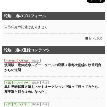
蛇崩 通のプロフィール
自己紹介の記述はありません
もっと見る
蛇崩 通の登録コンテンツ
一般漫画
少年向け
連載中
漫画版：絶体絶命ルビー・クールの逆襲＜帝都大乱編＞絞首刑台
からの逆襲
小説
ファンタジー
連載中
長編
異世界転移魔方陣をネットオークションで買って行ってみたら、
魔王軍と戦うはめになった！
小説
ファンタジー
連載中
長編