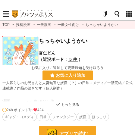
TOP
>
投稿漫画
>
一般漫画
>
一般女性向け
>
ちっちゃいようかい
一般女性向け
連載中
ちっちゃいようかい
杏仁どん
（近況ボード：
5 件
）
お気に入りに追加して更新通知を受け取ろう
お気に入り追加
一人暮らしのお兄さんと人畜無害な妖怪（？）の日常コメディ／一話完結／公式
連載終了作品の続きです（個人制作）
漫画
251 位 / 8,555 件
24h.ポイント
7pt
424
一般女性向け
105 位 / 2,538 件
ギャグ・コメディ
日常
ファンタジー
妖怪
ほっこり
お気に入り
145
24h.ポイント
7 pt
アプリで読む