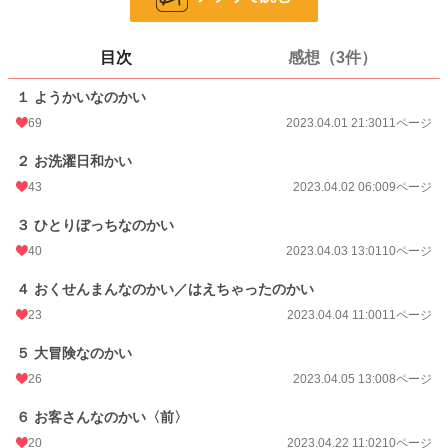
ページ数
118
目次
感想（3件）
更新日時
2023.12.23 21:57
１ ようかいなのかい
初回公開日時
2023.04.01 21:30
69
2023.04.01 21:30
11ページ
週間ポイント
28 pt (548 位)
２ お洗濯日和かい
月間ポイント
98 pt (719 位)
43
2023.04.02 06:00
9ページ
年間ポイント
2,379 pt (636 位)
３ ひとりぼっちなのかい
累計ポイント
28,087 pt (959 位)
40
2023.04.03 13:01
10ページ
４ おくせんまんなのかい／はえちゃったのかい
23
2023.04.04 11:00
11ページ
５ 大冒険なのかい
26
2023.04.05 13:00
8ページ
６ お客さんなのかい〈前〉
20
2023.04.22 11:02
10ページ