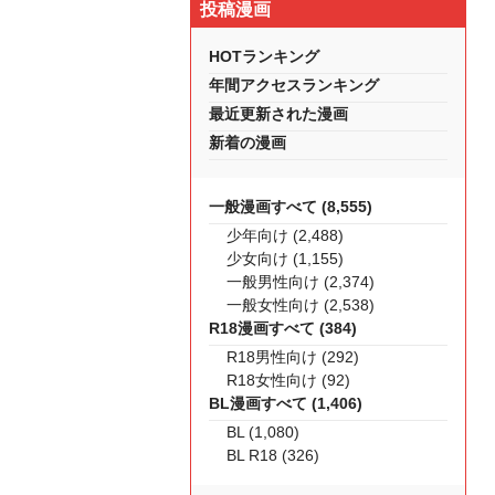
投稿漫画
HOTランキング
年間アクセスランキング
最近更新された漫画
新着の漫画
一般漫画すべて (8,555)
少年向け (2,488)
少女向け (1,155)
一般男性向け (2,374)
一般女性向け (2,538)
R18漫画すべて (384)
R18男性向け (292)
R18女性向け (92)
BL漫画すべて (1,406)
BL (1,080)
BL R18 (326)