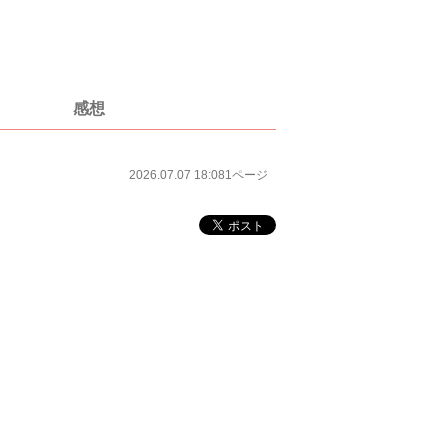
感想
2026.07.07 18:08
1ページ