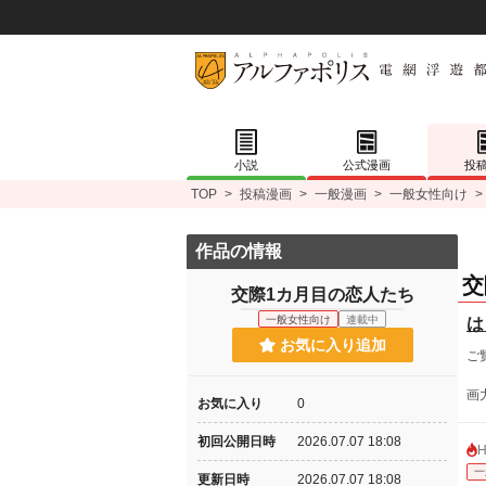
小説
公式漫画
投
TOP
>
投稿漫画
>
一般漫画
>
一般女性向け
>
作品の情報
交
交際1カ月目の恋人たち
一般女性向け
連載中
は
お気に入り追加
ご
画
お気に入り
0
初回公開日時
2026.07.07 18:08
一
更新日時
2026.07.07 18:08