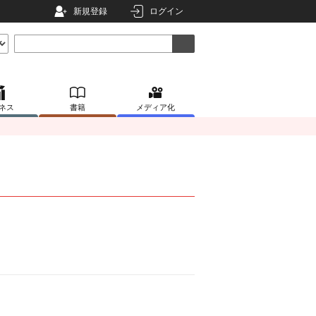
新規登録
ログイン
ネス
書籍
メディア化