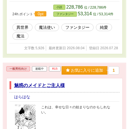
隠されているのか？ 1－5 隣の魔法教会 1－6
2－1
228,786
小説
位 / 228,786件
53,314
0pt
24h.ポイント
位 / 53,314件
ファンタジー
異世界
魔法使い
ファンタジー
純愛
魔法
文字数 5,926
最終更新日 2026.08.04
登録日 2026.07.28
一般男性向け
連載中
R15
お気に入りに追加
1
魅惑のメイドとご主人様
はらはな
これは、幸せな日々の始まりなのかもしれな
い。