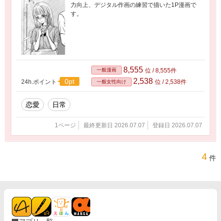
力向上、デジタル作画の練習で描いた1P漫画で
す。
8,555
一般漫画
位 / 8,555件
2,538
0pt
24h.ポイント
位 / 2,538件
一般女性向け
恋愛
日常
1ページ
最終更新日 2026.07.07
登録日 2026.07.07
4
件