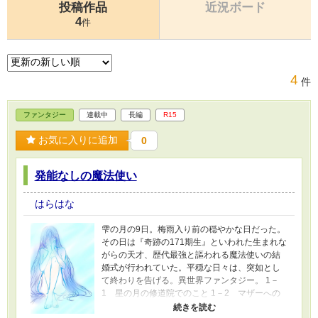
投稿作品
近況ボード
4
件
4
件
ファンタジー
連載中
長編
R15
お気に入りに追加
0
発能なしの魔法使い
はらはな
雫の月の9日。梅雨入り前の穏やかな日だった。
その日は『奇跡の171期生』といわれた生まれな
がらの天才、歴代最強と謳われる魔法使いの結
婚式が行われていた。平穏な日々は、突如とし
て終わりを告げる。異世界ファンタジー。 1－
1 星の月の修道院でのこと 1－2 マザーへの
手紙 1－3 過保護な誰か 1－4 何からこの子は