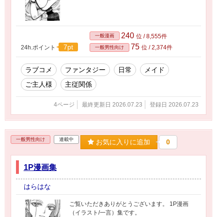
240
一般漫画
位 / 8,555件
75
7pt
24h.ポイント
位 / 2,374件
一般男性向け
ラブコメ
ファンタジー
日常
メイド
ご主人様
主従関係
4ページ
最終更新日 2026.07.23
登録日 2026.07.23
一般男性向け
連載中
お気に入りに追加
0
1P漫画集
はらはな
ご覧いただきありがとうございます。 1P漫画
（イラスト/一言）集です。