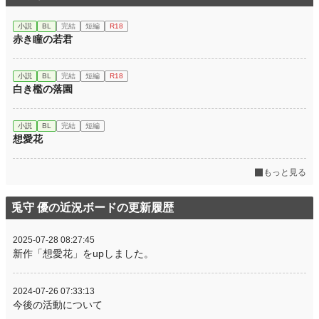
小説
BL
完結
短編
R18
赤き瞳の若君
小説
BL
完結
短編
R18
白き檻の落園
小説
BL
完結
短編
想愛花
もっと見る
兎守 優の近況ボードの更新履歴
2025-07-28 08:27:45
新作「想愛花」をupしました。
2024-07-26 07:33:13
今後の活動について