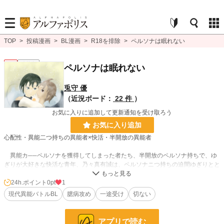
TOP
>
投稿漫画
>
BL漫画
>
R18を排除
>
ペルソナは眠れない
BL
連載中
ペルソナは眠れない
兎守 優
（近況ボード：
22 件
）
お気に入りに追加して更新通知を受け取ろう
お気に入り追加
心配性・異能二つ持ちの異能者×快活・半開放の異能者
異能カ──ペルソナを獲得してしまった者たち、半開放のペルソナ持ちで、ゆ
ぎりが大好きな快活な青年、乃々真有誠は、ペルソナニつ持ちの迫間ゆぎりとと
もに、最凶のペルソナである白魔に立ち向かう。
24h.ポイント
0pt
1
臆病と一途。二人の選択の物語。
現代異能バトルBL
臆病攻め
一途受け
切ない
短編マンガ 本編23ページ
プロフや連載作業時のwipも掲載
アプリで読む