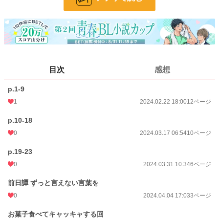
不定期に番外編を更新予定。
BL漫画
1,406 位 / 1,406 件
BL
1,079 位 / 1,079 件
お気に入り
4
目次
感想
24h.ポイント
0 pt
p.1-9
ページ数
50
1
2024.02.22 18:00
12ページ
更新日時
2026.05.02 06:00
p.10-18
初回公開日時
2024.02.22 18:00
0
2024.03.17 06:54
10ページ
週間ポイント
0 pt (1,406 位)
p.19-23
月間ポイント
7 pt (1,083 位)
0
2024.03.31 10:34
6ページ
年間ポイント
725 pt (702 位)
前日譚 ずっと言えない言葉を
0
2024.04.04 17:03
3ページ
累計ポイント
4,611 pt (1,141 位)
お菓子食べてキャッキャする回