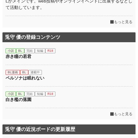
Lがメインです。web投稿やオンラインイベントに出展するなどし
て活動しています。
もっと見る
兎守 優の登録コンテンツ
小説
BL
完結
短編
R18
赤き瞳の若君
BL漫画
BL
連載中
ペルソナは眠れない
小説
BL
完結
短編
R18
白き檻の落園
もっと見る
兎守 優の近況ボードの更新履歴