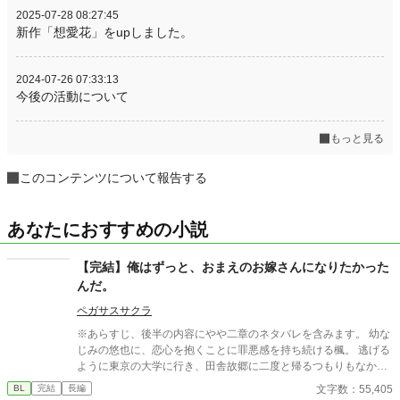
2025-07-28 08:27:45
新作「想愛花」をupしました。
2024-07-26 07:33:13
今後の活動について
もっと見る
このコンテンツについて報告する
あなたにおすすめの小説
【完結】俺はずっと、おまえのお嫁さんになりたかった
んだ。
ペガサスサクラ
※あらすじ、後半の内容にやや二章のネタバレを含みます。 幼な
じみの悠也に、恋心を抱くことに罪悪感を持ち続ける楓。 逃げる
ように東京の大学に行き、田舎故郷に二度と帰るつもりもなかっ
たが、大学三年の夏休みに母親からの電話をきっかけに帰省する
文字数：55,405
BL
完結
長編
ことになる。 見慣れた駅のホームには、悠也が待っていた。あの