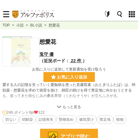
TOP
>
小説
>
BL小説
>
想愛花
BL
完結
短編
想愛花
兎守 優
（近況ボード：
22 件
）
お気に入りに追加して更新通知を受け取ろう
お気に入り追加
愛する人の記憶を失っていく愛蝕病を患った音霧双葉（おとぎりふたば）は、特
効薬・想愛花を求めて病室を抜け、師匠の助けを得て禁足地に向かおうとする
も、追ってきた幼なじみの桑名草弥（くわなそうや）が立ちふさがる。
愛が食われていく病で、愛する人を忘れた男が、幼なじみへの愛を取り戻そうと
する話。
24h.ポイント
0pt
122
切ない
幼馴染
記憶喪失
堅物攻め
健気受け
禁足地
植物
小説
228,850 位 / 228,850 件
アプリで読む
BL
31,440 位 / 31,440 件