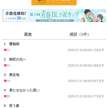
お気に入り
4
24h.ポイント
0 pt
文字数
19,973
更新日時
2025.07.27 08:00
目次
感想（1件）
初回公開日時
2025.07.19 08:00
1 愛蝕病
初回完結日時
2025.07.27 08:12
12
2025.07.19 08:00
1,729文字
週間ポイント
7 pt (78,785 位)
2 師匠の元へ
10
2025.07.20 08:00
2,469文字
月間ポイント
49 pt (80,865 位)
3 禁足地
年間ポイント
1,616 pt (72,482 位)
10
2025.07.21 08:00
3,057文字
累計ポイント
5,097 pt (124,798 位)
4 果たせなかった思い
20
2025.07.22 08:00
1,772文字
5 笑う森