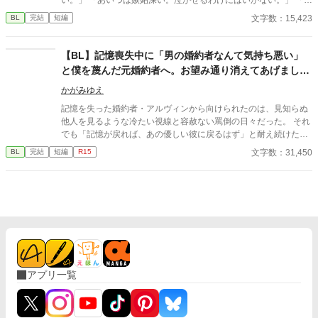
ももう年頃の残り物のオメガだろ？ 俺の印をつけたまま、他の
文字数：15,423
BL
完結
短編
アルファとお見合いするなんてありえない。」 彼は冷たく、けれ
どどこか薄情な笑みを浮かべながら、一枚の小切手を私に投げ渡
す。 「長い間、俺に従ってきたんだから、君を傷つけたりはしな
​【BL】記憶喪失中に「男の婚約者なんて気持ち悪い」
い。」 「結婚の日には招待状を送る。必ず来て、席につけよ。」
と僕を蔑んだ元婚約者へ。お望み通り消えてあげました
--- いくつかのコメントを拝見し、大変申し訳なく思っておりま
ので、今更記憶が戻ったと泣きつかれても
す。 私は現在日本語を勉強しており、この文章はAI作品ではあり
かがみゆえ
ませんが、 一部に翻訳ソフトを使用しています。 もし読んでくだ
記憶を失った婚約者・アルヴィンから向けられたのは、見知らぬ
さる中で日本語のおかしな点をご指摘いただけましたら、 本当に
他人を見るような冷たい視線と容赦ない罵倒の日々だった。 それ
ありがたく思います。
でも「記憶が戻れば、あの優しい彼に戻るはず」と耐え続けたニ
コラス。 しかし、アルヴィンがみんなの前でニコラスの手紙を破
文字数：31,450
BL
完結
短編
R15
りながら嘲笑した時、ついに限界を迎える。 「僕が愛したアルヴ
ィンは、あの日死んだんだ」 ​誰も信じられなくなったニコラスは
隣国へ留学することになった。 留学先で過去を乗り越え、新しい
幸福を掴んだニコラス。 そこへ「記憶が戻った」と涙を流すアル
ヴィンが現れるが、すでにニコラスの心には少しの情も残ってな
くて―――……。
アプリ一覧