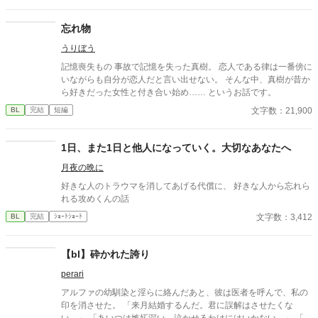
頃と変わらない無邪気な笑顔のままー。 何年もずっと連絡をとら
ずにいた自分を笑って許す悠也に、楓は戸惑いながらも、そばに
忘れ物
いたい、という気持ちを抑えられず一緒に過ごすようになる。も
うりぼう
う少し今だけ、この夏が終わったら今度こそ悠也のもとを去るの
だと言い聞かせながら。 しかしある夜、悠也が、「ずっと親友
記憶喪失もの 事故で記憶を失った真樹。 恋人である律は一番傍に
だ」と自分に無邪気に伝えてくることに耐えきれなくなった楓
いながらも自分が恋人だと言い出せない。 そんな中、真樹が昔か
は…。 お互いを大切に思いながらも、「すき」の色が違うことと
ら好きだった女性と付き合い始め…… というお話です。
うまく向き合えない、不器用な少年二人の物語。 主人公楓目線
文字数：21,900
BL
完結
短編
の、片思いBL。 プラトニックラブ。 いいね、感想大変励みにな
っています！読んでくださって本当にありがとうございます。 20
24.11.27 無事本編完結しました。感謝。 最終章投稿後、第四章
1日、また1日と他人になっていく。大切なあなたへ
3.5話を追記しています。 (この回は箸休めのようなものなので、
読まなくても次の章に差し支えはないです。) 番外編は、2人の高
月夜の晩に
校時代のお話。
好きな人のトラウマを消してあげる代償に、 好きな人から忘れら
れる攻めくんの話
文字数：3,412
BL
完結
ｼｮｰﾄｼｮｰﾄ
【bl】砕かれた誇り
perari
アルファの幼馴染と淫らに絡んだあと、彼は医者を呼んで、私の
印を消させた。 「来月結婚するんだ。君に誤解はさせたくな
い。」 「あいつは嫉妬深い。泣かせるわけにはいかない。」 「君