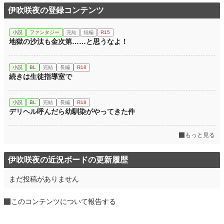
伊吹咲夜の登録コンテンツ
小説
ファンタジー
完結
短編
R15
地獄の沙汰も金次第……と思うなよ！
小説
BL
完結
長編
R18
続きは生徒指導室で
小説
BL
完結
長編
R18
デリヘル呼んだら幼馴染がやってきた件
もっと見る
伊吹咲夜の近況ボードの更新履歴
まだ投稿がありません
このコンテンツについて報告する