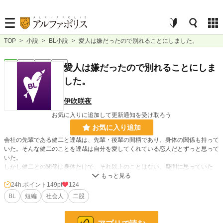
TOP
>
小説
>
BL小説
>
愛人は嫌だったので別れることにしました。
BL
完結
短編
R18
愛人は嫌だったので別れることにしま
した。
伊吹咲夜
お気に入りに追加して更新通知を受け取ろう
お気に入り追加
会社の先輩である健二と達哉は、先輩・後輩の間柄であり、身体の関係も持って
いた。そんな健二のことを達哉は自分を愛してくれている恋人だとずっと思って
いた。
しかし健二との関係は身体だけで、それ以上のことはない。疑問に思っていた
日、健二が結婚したと朝礼で報告が。健二は達哉のことを愛してはいなかったの
か？
24h.ポイント
149pt
124
BL
短編
社会人
二股
小説
9,117 位 / 228,957 件