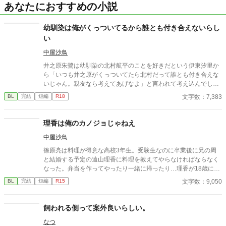
あなたにおすすめの小説
幼馴染は俺がくっついてるから誰とも付き合えないらし
い
中屋沙鳥
井之原朱鷺は幼馴染の北村航平のことを好きだという伊東汐里か
ら「いつも井之原がくっついてたら北村だって誰とも付き合えな
いじゃん。親友なら考えてあげなよ」と言われて考え込んでしま
う。俺は航平の邪魔をしているのか？実は片思いをしているけど
文字数：7,383
BL
完結
短編
R18
航平のためを考えた方が良いのかもしれない。それをきっかけに
2人の関係が変化していく…/高校生が順調(？)に愛を深めます
理香は俺のカノジョじゃねえ
中屋沙鳥
篠原亮は料理が得意な高校3年生。受験生なのに卒業後に兄の周
と結婚する予定の遠山理香に料理を教えてやらなければならなく
なった。弁当を作ってやったり一緒に帰ったり…理香が18歳にな
るまではなぜか兄のカノジョだということはみんなに内緒にしな
文字数：9,050
BL
完結
短編
R15
ければならない。そのため友だちでイケメンの櫻井和樹やチャラ
男の大宮司から亮が理香と付き合ってるんじゃないかと疑われて
しまうことに。そうこうしているうちに和樹の様子がおかしくな
飼われる側って案外良いらしい。
って？口の悪い高校生男子の学生ライフ/男女CPあります。
なつ