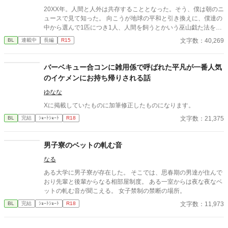
20XX年。人間と人外は共存することとなった。そう、僕は朝のニ
ュースで見て知った。 向こうが地球の平和と引き換えに、僕達の
中から選んで1匹につき1人、人間を飼うとかいう巫山戯た法を提
案したようだけれど。 「まあ何も変わらない、はず…」 ちょっと
文字数：40,269
BL
連載中
長編
R15
視界に映る生き物の種類が増えるだけ。そう思ってた。 ほんと
に。ほんとうに。 紫ヶ崎 那津(しがさき なつ)(22) ブラック企業で
働く最下層の男。顔立ちは悪くないが、不摂生で見る影もない。
バーベキュー合コンに雑用係で呼ばれた平凡が一番人気
変化を嫌い、現状維持を好む。 タルア＝ミース(347) 職業不詳の
のイケメンにお持ち帰りされる話
人外、Swis(スウィズ)。お金持ち。 最初は可愛いペットとしか見
ていなかったものの…？ 2025/09/12 ★1000 Thank_You!!
ゆなな
Xに掲載していたものに加筆修正したものになります。
文字数：21,375
BL
完結
ｼｮｰﾄｼｮｰﾄ
R18
男子寮のベットの軋む音
なる
ある大学に男子寮が存在した。 そこでは、思春期の男達が住んで
おり先輩と後輩からなる相部屋制度。 ある一室からは夜な夜なベ
ットの軋む音が聞こえる。 女子禁制の禁断の場所。
文字数：11,973
BL
完結
ｼｮｰﾄｼｮｰﾄ
R18