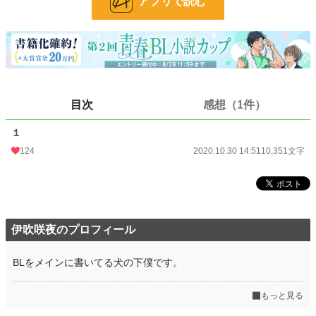
アプリで読む
BL
1,984 位 / 31,455 件
お気に入り
90
24h.ポイント
149 pt
文字数
10,351
更新日時
2020.10.30 14:51
目次
感想（1件）
初回公開日時
2020.10.30 14:51
１
初回完結日時
2020.10.30 14:51
124
2020.10.30 14:51
10,351文字
週間ポイント
837 pt (10,230 位)
月間ポイント
3,978 pt (10,018 位)
年間ポイント
39,254 pt (12,524 位)
伊吹咲夜のプロフィール
累計ポイント
107,781 pt (29,129 位)
BLをメインに書いてる犬の下僕です。
もっと見る