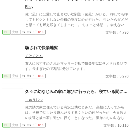
Riley
俺（凪）には愛して止まない幼馴染（紫苑）がいる。 押しても押
してもビクともしない余裕の態度に心が折れた。 引いたらダメだ
と思っても燃え尽きてしまった…。 ちょっと休憩…。会えないと
寂しいけど、引くと言ったからには自分からいけない…
文字数：4,790
BL
完結
ｼｮｰﾄｼｮｰﾄ
R18
騙されて快楽地獄
てけてとん
友人におすすめされたマッサージ店で快楽地獄に落とされる話で
す。長すぎたので2話に分けています。
文字数：5,970
BL
完結
ｼｮｰﾄｼｮｰﾄ
R18
久々に幼なじみの家に遊びに行ったら、寝ている間に…
しゅうじつ
俺の隣の家に住んでいる有沢は幼なじみだ。 高校に入ってから
は、学校で話したり遊んだりするくらいの仲だったが、今日数人
の友達と彼の家に遊びに行くことになった。 数年ぶりの幼なじみ
の家を懐かしんでいる中、いつの間にか友人たちは帰っており、
文字数：10,110
BL
完結
ｼｮｰﾄｼｮｰﾄ
R15
幼なじみと2人きりに。 そこで俺は彼の部屋であるものを見つけ