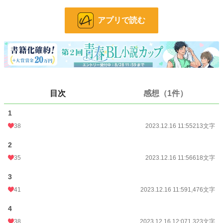
24h.ポイント
35 pt
アプリで読む
文字数
3,653
更新日時
2023.12.16 12:09
初回公開日時
2023.12.16 11:55
初回完結日時
2023.12.16 12:09
目次
感想（1件）
週間ポイント
302 pt (19,843 位)
1
月間ポイント
1,350 pt (20,299 位)
38
2023.12.16 11:55
213文字
年間ポイント
25,035 pt (17,241 位)
2
累計ポイント
69,338 pt (37,327 位)
35
2023.12.16 11:56
618文字
3
41
2023.12.16 11:59
1,476文字
4
38
2023.12.16 12:07
1,323文字