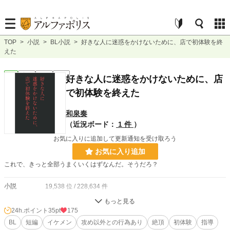
TOP
>
小説
>
BL小説
>
好きな人に迷惑をかけないために、店で初体験を終
えた
BL
完結
短編
R18
好きな人に迷惑をかけないために、店
で初体験を終えた
和泉奏
（近況ボード：
1 件
）
お気に入りに追加して更新通知を受け取ろう
お気に入り追加
これで、きっと全部うまくいくはずなんだ。そうだろ？
小説
19,538 位 / 228,634 件
BL
4,808 位 / 31,391 件
24h.ポイント
35pt
175
お気に入り
BL
短編
37
イケメン
攻め以外との行為あり
絶頂
初体験
指導