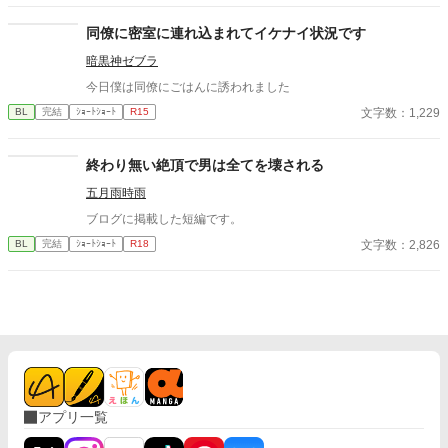
てしまい、部屋に来た有沢に咄嗟に寝たフリをするが…
同僚に密室に連れ込まれてイケナイ状況です
暗黒神ゼブラ
今日僕は同僚にごはんに誘われました
文字数：1,229
BL
完結
ｼｮｰﾄｼｮｰﾄ
R15
終わり無い絶頂で男は全てを壊される
五月雨時雨
ブログに掲載した短編です。
文字数：2,826
BL
完結
ｼｮｰﾄｼｮｰﾄ
R18
アプリ一覧