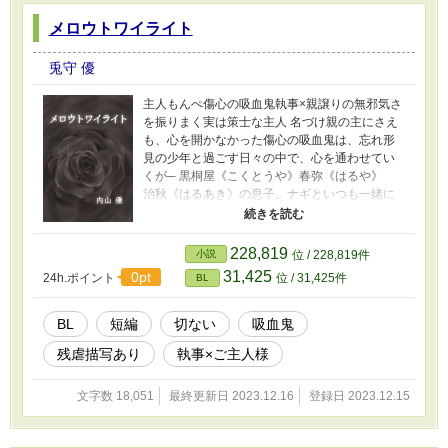
メロウトワイライト
兎守 優
主人もんぺ傷心の吸血鬼執事×親譲りの無邪気さ
を振りまく実は策士な主人 名づけ親の主にさえ
も、心を開かなかった傷心の吸血鬼は、忘れ形
見の少年と過ごす日々の中で、心を通わせてい
くが─ 黒桐屋《こくとうや》春弥《はるや》
治秋《はるあき》の息子。ナギといつも一緒に
いたくて一生懸命な少年。 ナギ 黒桐屋《こ
くとうや》家に仕える執事。吸血鬼。 黒桐屋
《こくとうや》治秋《はるあき》 春弥《はる
228,819
小説
位 / 228,819件
や》の父で、ナギの前主人。故人。
31,425
0pt
24h.ポイント
位 / 31,425件
BL
BL
短編
切ない
吸血鬼
残虐描写あり
執事×ご主人様
文字数 18,051
最終更新日 2023.12.16
登録日 2023.12.15