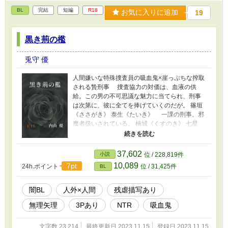
BL
完結
短編
R18
お気に入りに追加
19
黒き荊の檻
兎守 優
人間嫌いな特殊捜査員の吸血鬼×崖っぷちな搾取
される贄刑事 捜査協力の対価は、血液の供
給。この男の不可思議な魅力に当てられ、刑事
は次第に、彼に全てを捧げていくのだが。 篠垣
《ささがき》 泰生《たいき》 一課の刑事。邪
魔者扱いされている。 楠城《くすのき》 七星
《しちせい》 人間嫌いの吸血鬼。捜査協力
者。 南場《なんば》 綾史《あやふみ》 一課の
元エース。殉職している。 赤矢《あかや》 隆次
37,602
小説
位 / 228,819件
《りゅうじ》 一課に配属された新人。 八古部
10,089
7pt
24h.ポイント
位 / 31,425件
BL
《やこべ》 純持《じゅんじ》 特殊捜査員。
※この物語はフィクションです。犯罪行為を助
長、賛美するものではありません。銃や銃弾の
闇BL
人外×人間
残虐描写あり
譲渡や廃棄には法的な手続きが必要です。
無理矢理
3Pあり
NTR
吸血鬼
文字数 23,214
最終更新日 2023.11.15
登録日 2023.11.15