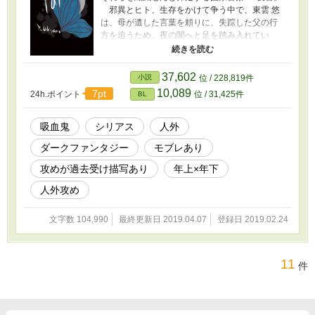
邪異とヒト、生存をかけて争う中で、東雲 悠
は、母が遺した言葉を頼りに、失踪した父の行
方を追うため、夜の闇へと足を踏み入れてい
く。 その先に待つのは、宿る光か、それとも
巣食う闇か── 抹殺対象の邪異──執着質な美形
吸血鬼 × 邪異専門の国家警察──天真爛漫・最年
37,602
小説
位 / 228,819件
少の夜警 光を切り裂け、闇を暴け。吸血種ダー
10,089
7pt
24h.ポイント
位 / 31,425件
BL
クファンタジーBL、開幕。
吸血鬼
シリアス
人外
ダークファンタジー
モブレあり
攻めが過去受け描写あり
年上×年下
人外攻め
文字数 104,990
最終更新日 2019.04.07
登録日 2019.02.24
11
件