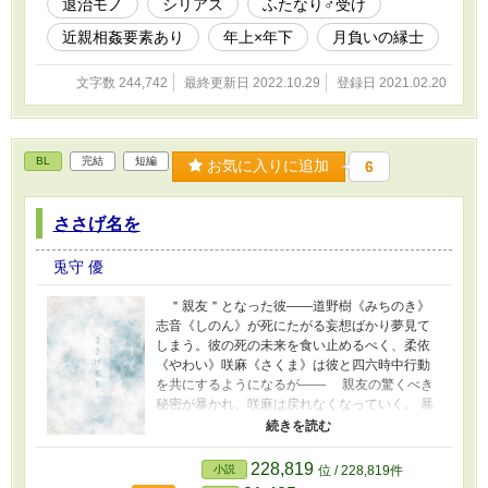
退治モノ
シリアス
ふたなり♂受け
て、特例措置により、帯刀や独自法の適用が許
されていた。 「真っ暗でも目印になっていいで
近親相姦要素あり
年上×年下
月負いの縁士
すね、あなたの目って」 罪証である、成清の
紅染の瞳を郁は恐れない。彼を月喰いとの戦い
文字数 244,742
最終更新日 2022.10.29
登録日 2021.02.20
に巻き込んでしまったと自責の念から成清は、
裏月第三位・弥生の立華陽惟<たちばなはるい>
の元へ連れていく。 「私の目をじっと見つめて
いてくださいね」 重度の陽退症で病床に伏せ
BL
完結
短編
る彼は、人の意図や未来を見通す不思議な力を
お気に入りに追加
6
持っていた。人離れした神通力を恐れ、誰も彼
と目を合わせようとはしなかったのだが、郁は
ささげ名を
そんな病に侵されていく透視の瞳を「美しい」
とのぞき込む。 断ち斬れぬ因縁と柵<しがらみ
>の中で彼らは、這いつくばり、もがき、求める
兎守 優
声のする方へ手を伸ばす。 月喰いを滅する宿
命の血族・裏月<うらづき>十二門と月輪を覆う
＂親友＂となった彼――道野樹《みちのき》
巨体・満月食い<フルムーンイーター>との縁切
志音《しのん》が死にたがる妄想ばかり夢見て
り討伐譚。 罪と因縁の満ち欠け、ダークファ
しまう。彼の死の未来を食い止めるべく、柔依
ンタジーBL『月負いの縁士<えにし>』開幕。
《やわい》咲麻《さくま》は彼と四六時中行動
を共にするようになるが―― 親友の驚くべき
秘密が暴かれ、咲麻は戻れなくなっていく。 暴
いてはいけなかった、死合わせな邂逅――
: : : : :
－－『目を覚まして、咲麻』－－ 声がした。こ
228,819
小説
位 / 228,819件
ちらを見つめる、色の失せた瞳。大切なものが