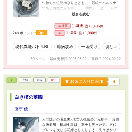
つ持ちの迫間ゆぎりとともに、最凶のペルソナ
である白魔に立ち向かう。 臆病と一途。二人の
選択の物語。 短編マンガ 本編23ページ プロフ
や連載作業時のwipも掲載 不定期に番外編を更新
予定。
1,406
BL漫画
位 / 1,406件
1,080
0pt
24h.ポイント
位 / 1,080件
BL
現代異能バトルBL
臆病攻め
一途受け
切ない
50ページ
最終更新日 2026.05.02
登録日 2024.02.22
BL
完結
短編
R18
お気に入りに追加
4
白き檻の落園
兎守 優
人間嫌いの吸血鬼×未亡人強気儚げ元刑事 冷徹
な吸血鬼・楠城七星は、妻子を失った男、沢代
グレンを次なる花嫁としてしまう。失うばかり