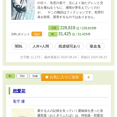
の日々、失意の底で、父によく似たグレンと交
流を重ねるうちに、感情が芽生えていくのだ
が。 ※この物語はフィクションです。犯罪行
為を助長、賛美するものではありません。
228,819
小説
位 / 228,819件
31,425
0pt
24h.ポイント
位 / 31,425件
BL
闇BL
人外×人間
残虐描写あり
吸血鬼
文字数 11,170
最終更新日 2025.08.24
登録日 2025.08.22
BL
完結
短編
お気に入りに追加
4
想愛花
兎守 優
愛する人の記憶を失っていく愛蝕病を患った音
霧双葉（おとぎりふたば）は、特効薬・想愛花