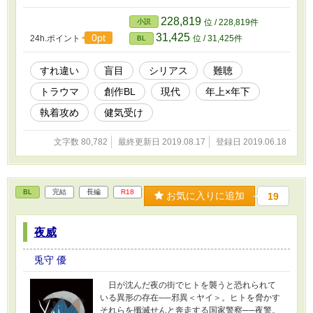
228,819
小説
位 / 228,819件
31,425
0pt
24h.ポイント
位 / 31,425件
BL
すれ違い
盲目
シリアス
難聴
トラウマ
創作BL
現代
年上×年下
執着攻め
健気受け
文字数 80,782
最終更新日 2019.08.17
登録日 2019.06.18
BL
完結
長編
R18
お気に入りに追加
19
夜威
兎守 優
日が沈んだ夜の街でヒトを襲うと恐れられて
いる異形の存在──邪異＜ヤイ＞。ヒトを脅かす
それらを殲滅せんと奔走する国家警察──夜警。