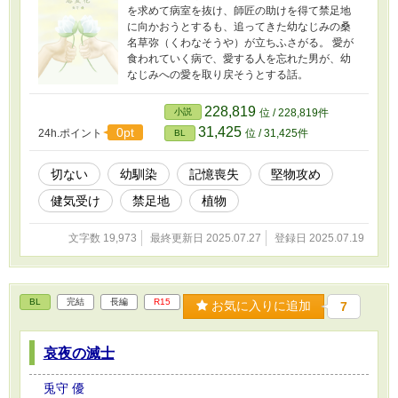
を求めて病室を抜け、師匠の助けを得て禁足地
に向かおうとするも、追ってきた幼なじみの桑
名草弥（くわなそうや）が立ちふさがる。 愛が
食われていく病で、愛する人を忘れた男が、幼
なじみへの愛を取り戻そうとする話。
228,819
小説
位 / 228,819件
31,425
0pt
24h.ポイント
位 / 31,425件
BL
切ない
幼馴染
記憶喪失
堅物攻め
健気受け
禁足地
植物
文字数 19,973
最終更新日 2025.07.27
登録日 2025.07.19
BL
完結
長編
R15
お気に入りに追加
7
哀夜の滅士
兎守 優