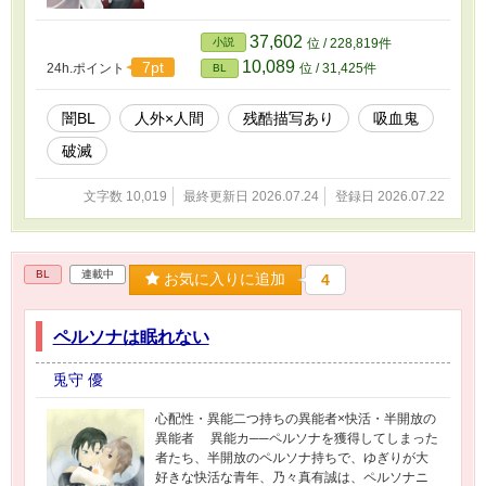
37,602
小説
位 / 228,819件
10,089
7pt
24h.ポイント
位 / 31,425件
BL
闇BL
人外×人間
残酷描写あり
吸血鬼
破滅
文字数 10,019
最終更新日 2026.07.24
登録日 2026.07.22
BL
連載中
お気に入りに追加
4
ペルソナは眠れない
兎守 優
心配性・異能二つ持ちの異能者×快活・半開放の
異能者 異能カ──ペルソナを獲得してしまった
者たち、半開放のペルソナ持ちで、ゆぎりが大
好きな快活な青年、乃々真有誠は、ペルソナニ