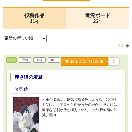
投稿作品
近況ボード
11
22
件
件
11
件
BL
完結
短編
R18
お気に入りに追加
1
赤き瞳の若君
兎守 優
未弟の七星は、楠城と姓名を与えられ、父の命
を受け、人間界へと向かったのだが。 そこには
醜悪な悲劇が待ち構えていた。 最強吸血鬼の破
滅、闇BL