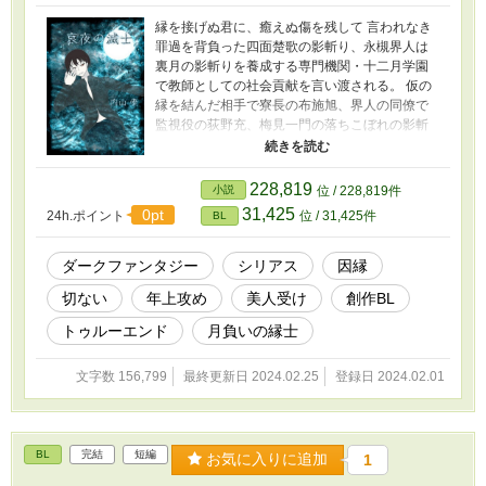
縁を接げぬ君に、癒えぬ傷を残して 言われなき
罪過を背負った四面楚歌の影斬り、永槻界人は
裏月の影斬りを養成する専門機関・十二月学園
で教師としての社会貢献を言い渡される。 仮の
縁を結んだ相手で寮長の布施旭、界人の同僚で
監視役の荻野充、梅見一門の落ちこぼれの影斬
り・梅津雄生、旭の養子で学生の実希、奇妙で
歪な縁で結ばれた彼らと界人は教員寮で生活を
共にしていく。 大罪を犯したとされる彼を見る
228,819
小説
位 / 228,819件
目は冷たく、身に覚えのない罪で裁かれる運命
31,425
0pt
24h.ポイント
位 / 31,425件
BL
にある界人は、死力を尽くして守り通した弟・
郁のことが気がかりな日々を送っていた。 学園
で起こった不審な事件を追ううちに、 やがて界
ダークファンタジー
シリアス
因縁
人は己の罪の正体へ近づいていく。
切ない
年上攻め
美人受け
創作BL
トゥルーエンド
月負いの縁士
文字数 156,799
最終更新日 2024.02.25
登録日 2024.02.01
BL
完結
短編
お気に入りに追加
1