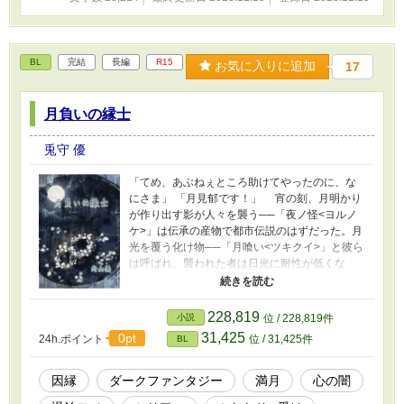
BL
完結
長編
R15
お気に入りに追加
17
月負いの縁士
兎守 優
「てめ、あぶねぇところ助けてやったのに、な
にさま」 「月見郁です！」 宵の刻、月明かり
が作り出す影が人々を襲う──「夜ノ怪<ヨルノ
ケ>」は伝承の産物で都市伝説のはずだった。月
光を覆う化け物──「月喰い<ツキクイ>」と彼ら
は呼ばれ、襲われた者は日光に耐性が低くな
り、昼行性動物としての特性が弱まり、衰弱し
ていく奇病「陽退症<ようたいしょう>」を患う
として、密かに恐れられていた。 月夜のみ口
228,819
小説
位 / 228,819件
が利ける「＂陽退症＂」を患う、月見郁<つきみ
31,425
0pt
24h.ポイント
位 / 31,425件
BL
かおる>はバイトからの帰り道、月喰いと戦う青
年・成清葉月<なるせはつき>と出会う。 成清
は国家公認の自治組織──裏月<うらづき>一門で
因縁
ダークファンタジー
満月
心の闇
月喰いを退治する「影斬り<かげきり>」とし