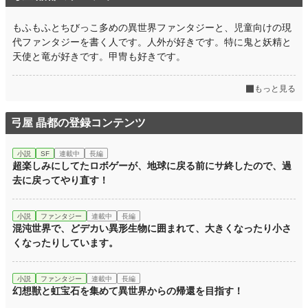
もふもふとちびっこ多めの異世界ファンタジーと、児童向けの現
代ファンタジーを書く人です。人外が好きです。特に鬼と妖精と
天使と竜が好きです。甲冑も好きです。
もっと見る
弓屋 晶都の登録コンテンツ
小説
SF
連載中
長編
超楽しみにしてたロボゲーが、地球に戻る前にサ終したので、過
去に戻ってやり直す！
小説
ファンタジー
連載中
長編
混沌世界で、どデカい異形生物に囲まれて、大きくなったり小さ
くなったりしています。
小説
ファンタジー
連載中
長編
幻想獣と虹宝石を集めて異世界からの帰還を目指す！