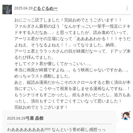
ぐるぐるめー
︙
2025.04.29
おにごっこ読了しました！完結おめでとうございます！！
ファルダさん最初のほう「なんかすっごい一挙手一投足にドキ
ドキする人だなあ…」と思ってましたが、読み進めていって、
アーリエ君がその立場になって「ああああわかる！！！そうだ
よねえ、そうなるよねえ！！」ってなりました。納得。
アーリエ君とララッカさんの目が綺麗だなーって、ドアップ来
るたび拝んでました。
そしてイクト君が優しくてかっこいい…。
本当に画面が綺麗ですよね…。もう映画じゃないですかあ…。
めっちゃラスト感動しました。
あと、縦読み漫画だからこそのスクロールすると動く演出が本
当にすごい。こうやって視覚を楽しませる漫画なんですね…！
もうシナリオもすごかったし、絵もきれいだったし、迫力もあ
ったし、演出もすごくてすごくすごいなって思いました！
完結おめでとうございます！
弓屋 晶都
2025.04.29
わああああああああ!!!!! なんという誉め殺し感想っっ