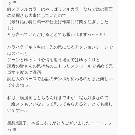
っ!!!!
縦スクフルカラーはやっぱりフルカラーならではの画面
の綺麗さも大事にしていたので、
（最終話は特に精一杯仕上げ作業に時間を注ぎました
し）
そう言っていただけるととても報われますっっっ!!!!
ハラハラドキドキの、先の気になるアクションシーンで
はスイっと、
ジーンとゆっくり心情を追う場面ではゆっくりと、
読者の皆さんの気持ちのこもったスクロールで初めて完
成する縦スク漫画、
読む人のペースでお話のテンポが変わるのがまた楽しい
ですよねっ。
私は、横漫画ももちろん好きですが、縦も好きなので
「縦スクもいいな」って思ってもらえると、とても嬉し
いですー♪♪
感想&読了、本当にありがとうございましたーーーっっ
っ!!!!