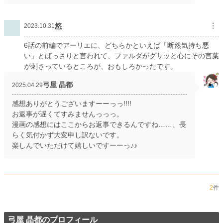
悠
︙
2023.10.31
6話の前編でアーリエに、どちらかといえば「断然気持ち悪
い」とばっさりと言われて、ファルダがグサッと心にその言葉
が刺さっているところが、おもしろかったです。
弓屋 晶都
2025.04.29
感想ありがとうございますーーっっ!!!!
お返事が遅くてすみませんっっっ。
漫画の感想にはここからお返事できるんですね……、長
らく気付かず大変申し訳ないです。
楽しんでいただけて嬉しいですーーっ♪♪
2
件
弓屋 晶都のプロフィール