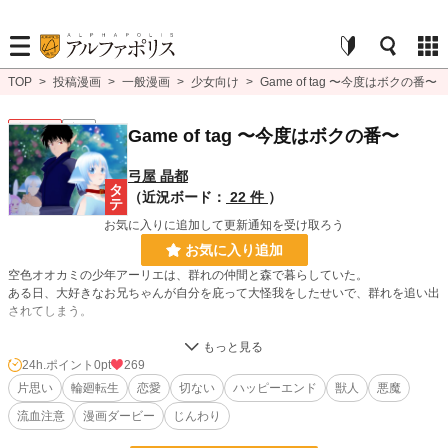
TOP
>
投稿漫画
>
一般漫画
>
少女向け
>
Game of tag 〜今度はボクの番〜
少女向け
完結
Game of tag 〜今度はボクの番〜
弓屋 晶都
（近況ボード：
22 件
）
お気に入りに追加して更新通知を受け取ろう
お気に入り追加
空色オオカミの少年アーリエは、群れの仲間と森で暮らしていた。
ある日、大好きなお兄ちゃんが自分を庇って大怪我をしたせいで、群れを追い出
されてしまう。
お兄ちゃんを助けたいと願うアーリエに『魂をよこせば願いを叶える』と悪魔が
近づく。
24h.ポイント
0pt
269
片思い
輪廻転生
恋愛
切ない
ハッピーエンド
獣人
悪魔
そこへ、お兄ちゃんに恋する桃色うさぎの少女も加わって、
流血注意
漫画ダービー
じんわり
一方通行だらけの、ちょっぴり切ない輪廻転生ラブファンタジー！！