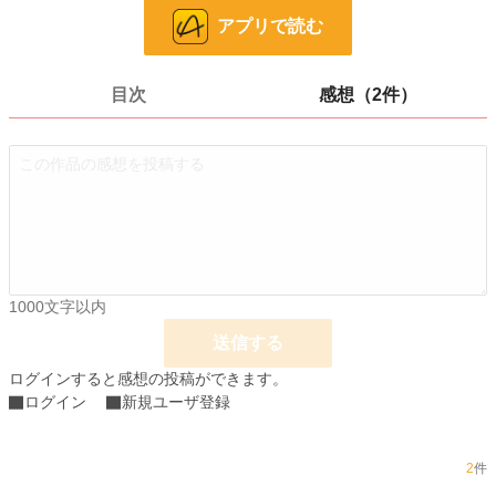
2025/04/28 完結しました!!!! 3年間ありがとうございました!!!!!!!!
アプリで読む
漫画
8,552 位 / 8,552 件
目次
感想（2件）
少女向け
1,155 位 / 1,155 件
お気に入り
16
24h.ポイント
0 pt
話数
44
更新日時
2025.04.28 10:30
初回公開日時
2022.06.23 08:04
1000文字以内
週間ポイント
7 pt (1,164 位)
送信する
月間ポイント
14 pt (1,877 位)
ログインすると感想の投稿ができます。
ログイン
新規ユーザ登録
年間ポイント
329 pt (2,253 位)
累計ポイント
18,194 pt (1,360 位)
2
件