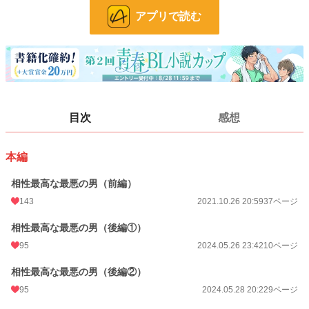
お気に入り
313
アプリで読む
24h.ポイント
49 pt
ページ数
92
更新日時
2024.06.15 23:50
初回公開日時
2020.10.17 14:45
目次
感想
週間ポイント
126 pt (126 位)
月間ポイント
820 pt (103 位)
本編
年間ポイント
12,293 pt (99 位)
相性最高な最悪の男（前編）
143
2021.10.26 20:59
37ページ
累計ポイント
241,733 pt (66 位)
相性最高な最悪の男（後編①）
95
2024.05.26 23:42
10ページ
相性最高な最悪の男（後編②）
95
2024.05.28 20:22
9ページ