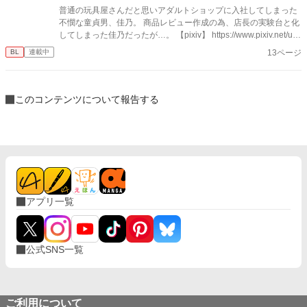
普通の玩具屋さんだと思いアダルトショップに入社してしまった
不憫な童貞男、佳乃。 商品レビュー作成の為、店長の実験台と化
してしまった佳乃だったが…。 【pixiv】 https://www.pixiv.net/use
rs/41700031 【ポートフォリオ】 https://lit.link/terraillust
13ページ
BL
連載中
このコンテンツについて報告する
アプリ一覧
公式SNS一覧
ご利用について