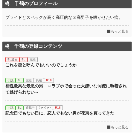
柊 千鶴のプロフィール
プライドとスペックが高く高圧的な３高男子を啼かせたい病。
もっと見る
柊 千鶴の登録コンテンツ
BL漫画
BL
完結
これを恋と呼んでもいいのでしょうか
小説
BL
完結
長編
R18
相性最高な最悪の男 ～ラブホで会った大嫌いな同僚に執着され
て逃げられない～
小説
BL
連載中
ｼｮｰﾄｼｮｰﾄ
R18
記念日でもない日に、恋人でもない男が花束を買ってきた
もっと見る