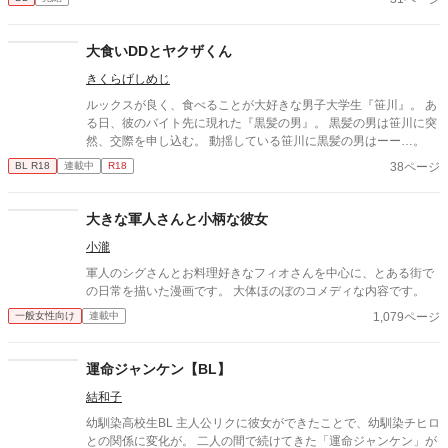
皮肉の裏に隠された優しさに惹かれ、やがて恋を知る。
大食いDDとヤクザくん
きくらげしめじ
ルックスが良く、食べることが大好きな男子大学生『笹川』。 あ
る日、彼のバイト先に現れた『黒髪の男』。 黒髪の男は笹川に突
然、交際を申し込む。 動揺している笹川に黒髪の男はーー…。
38ページ
BL R18
連載中
R18
大きな軍人さんと小柄な彼女
小瀧
軍人のシグさんとお料理好きなフィオさんを中心に、とある街で
の日常を描いた漫画です。 大体ほのぼのコメディな内容です。
1,079ページ
一般女性向け
連載中
運命ジャンケン【BL】
結和子
幼馴染高校生BL 主人公リクに彼女ができたことで、幼馴染チヒロ
との関係に変化が。 二人の間で続けてきた「運命ジャンケン」が