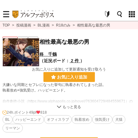
TOP
>
投稿漫画
>
BL漫画
>
R18のみ
>
相性最高な最悪の男
BL R18
完結
R18
相性最高な最悪の男
柊 千鶴
（近況ボード：
2 件
）
お気に入りに追加して更新通知を受け取ろう
お気に入り追加
大嫌いな同期とセフレになった挙句に執着されてしまった話。
執着攻め×強気受け。ハッピーエンド。
自作創作小説（https://www.alphapolis.co.jp/novel/763604729/484559671）の
セルフコミカライズ。
24h.ポイント
49pt
818
BL
ハッピーエンド
オフィスラブ
執着攻め
強気受け
犬猿
BL漫画
40 位 / 1,406 件
リーマン
BL R18
17 位 / 326 件