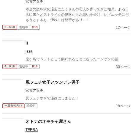
宮古アタチ
本当の恋を求め過去にたくさんの恋人を作ってきた祐介。ある日
店に来たどストライクの伊吹からお誘いを受け、いざエッチに挑
もうとするも、伊吹には秘密があり…！
12ページ
BL R18
連載中
R18
if
lasa
鬼ヶ島でペットとして飼われることになったニンゲンの話
30ページ
BL R18
連載中
R18
尻フェチ女子とツンデレ男子
宮古アタチ
尻フェチすぎて漫画にしました！
18ページ
一般女性向け
連載中
オトナのオモチャ屋さん
TERRA