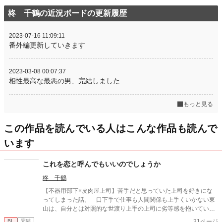
柊 千鶴の近況ボードの更新履歴
2023-07-16 11:09:11
番外編更新していきます
2023-03-08 00:07:37
相性最高な最悪の男、完結しました
もっと見る
この作品を読んでいる人はこんな作品も読んで
います
これを恋と呼んでもいいのでしょうか
柊 千鶴
【不器用部下×皮肉屋上司】苦手だと思っていた上司を好きにな
ってしまった話。 口下手で仕事も人間関係も上手くいかない東
山は、自分とは対照的な世渡り上手の上司に劣等感を抱いていた
が——思いがけず上司の弱みを握ってしまったことで急接近し、
31ページ
BL
完結