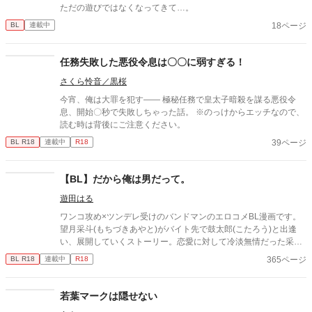
ただの遊びではなくなってきて…。
18ページ
BL
連載中
任務失敗した悪役令息は〇〇に弱すぎる！
さくら怜音／黒桜
今宵、俺は大罪を犯す―― 極秘任務で皇太子暗殺を謀る悪役令
息、開始〇秒で失敗しちゃった話。 ※のっけからエッチなので、
読む時は背後にご注意ください。
39ページ
BL R18
連載中
R18
【BL】だから俺は男だって。
遊田はる
ワンコ攻め×ツンデレ受けのバンドマンのエロコメBL漫画です。
望月采斗(もちづきあやと)がバイト先で鼓太郎(こたろう)と出逢
い、展開していくストーリー。恋愛に対して冷淡無情だった采斗
(あやと)の概念は崩れ、それまで知らなかった感情や新しい世界
365ページ
BL R18
連載中
R18
を知り変わっていきます。連載していきます！
若葉マークは隠せない