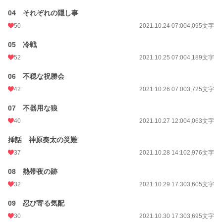
文字数
318,110
04 それぞれの隠し事
更新日時
2023.11.13 00:43
50
2021.10.24 07:00
4,095文字
初回公開日時
2021.10.23 21:14
05 冷戦
52
2021.10.25 07:00
4,189文字
初回完結日時
2023.03.08 00:31
週間ポイント
232 pt (22,884 位)
06 不穏な祝勝会
42
2021.10.26 07:00
3,725文字
月間ポイント
1,493 pt (18,966 位)
07 不器用な狼
年間ポイント
22,398 pt (18,617 位)
40
2021.10.27 12:00
4,063文字
累計ポイント
271,003 pt (16,346 位)
挿話 神原奏太の災難
37
2021.10.28 14:10
2,976文字
08 熱帯夜の跡
32
2021.10.29 17:30
3,605文字
09 忍び寄る気配
30
2021.10.30 17:30
3,695文字