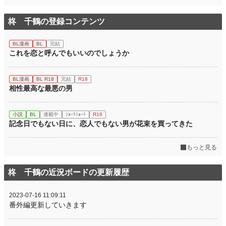
柊 千鶴の登録コンテンツ
BL漫画
BL
完結
これを恋と呼んでもいいのでしょうか
BL漫画
BL R18
完結
R18
相性最高な最悪の男
小説
BL
連載中
ｼｮｰﾄｼｮｰﾄ
R18
記念日でもない日に、恋人でもない男が花束を買ってきた
もっと見る
柊 千鶴の近況ボードの更新履歴
2023-07-16 11:09:11
番外編更新していきます