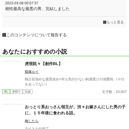
2023-03-08 00:07:37
相性最高な最悪の男、完結しました
もっと見る
このコンテンツについて報告する
あなたにおすすめの小説
虎視眈々【創作BL】
猫塚ルイ
独占欲強めな腹黒攻め×何も気付かない鈍感受けの溺愛BL（※付
き合ってない）
文字数：20,907
BL
連載中
短編
おっとり系おっさん領主が、渋々お嫁さんにした男の子
に、１５年後に食われる話。
梅したら
タイトルが全て