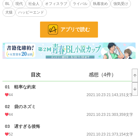
BL
現代
社会人
オフィスラブ
ライバル
執着攻め
強気受け
ところがある日。
犬猿
ハッピーエンド
篠崎が人肌恋しさを慰めるため、出会い系サイトで男を見繕いホテルに向かう
と、部屋の中では件の「天敵」月島亮介が待っていた。
アプリで読む
「ど、どうしてお前がここにいる⁉」「それはこちらの台詞だ…！」
一夜の過ちとして終わるかと思われた関係は、徐々にふたりの間に変化をもたら
し、月島の秘められた執着心が明らかになっていく。
いつも嫌味を言い合っているライバルとマッチングしてしまい、一晩だけの関係
で終わるには惜しいほど身体の相性は良く、抜け出せないまま囲われ執着され溺
愛されていく話。小説家になろうに投稿した小説の改訂版です。
目次
感想（4件）
合わせて漫画もよろしくお願いします。（https://www.alphapolis.co.jp/manga/7
63604729/304424900）
01 軽率な約束
44
2021.10.23 21:14
3,151文字
小説
21,861 位 / 228,668 件
02 袋のネズミ
BL
5,441 位 / 31,396 件
44
2021.10.23 21:30
3,359文字
お気に入り
589
03 遅すぎる後悔
24h.ポイント
28 pt
52
2021.10.23 21:37
3,154文字