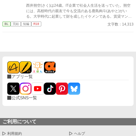
西井朔空(さく)は24歳。IT企業で社会人生活を送っていた。朔空
には、高校時代の親友で今も交流のある鹿島絢斗(あやと)がい
る。大学時代に起業して財を成したイケメンである。賃貸マンシ
ョンの配管故障のため部屋が水浸しになり使えなくなった日、絢
文字数：14,313
BL
完結
短編
R18
斗に助けを求めると…美形×平凡と思っている美人の社会人ハッ
ピーエンドBLです。
アプリ一覧
公式SNS一覧
ご利用について
利用規約
ヘルプ