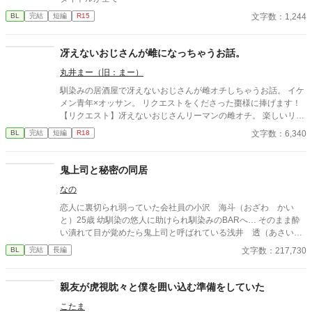
文字数：1,244
BL
完結
短編
R15
冴えないおじさんが雌になっちゃうお話。
丸井まー（旧：まー）
馴染みの居酒屋で冴えないおじさんが雌オチしちゃうお話。 イケ
メン青年×オッサン。 リクエストをくださった棗様に捧げます！
【リクエスト】冴えないおじさんリーマンの雌オチ。 楽しいリク
エストをありがとうございました！ ※ムーンライトノベルズさん
文字数：6,340
BL
完結
短編
R18
でも公開しております。
鬼上司と秘密の同居
なの
恋人に裏切られ弱っていた会社員の小沢 海斗（おざわ かい
と）25歳 幼馴染の悠人に助けられ馴染みのBARへ… そのまま酔
い潰れて目が覚めたら鬼上司と呼ばれている浅井 透（あさい
とおる）32歳の部屋にいた… いったい？…どうして？…こうなっ
文字数：217,730
BL
完結
長編
た？ 「お前は俺のそばに居ろ。黙って愛されてればいい」 スパダ
リ、イケメン鬼上司×裏切られた傷心海斗は幸せを掴むことがで
きるのか… 性描写には※を付けております。
親友が虎視眈々と僕を囲い込む準備をしていた
こたま