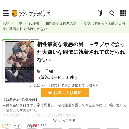
TOP
>
小説
>
BL小説
>
相性最高な最悪の男 ～ラブホで会った大嫌いな同
僚に執着されて逃げられない～
BL
完結
長編
R18
相性最高な最悪の男 ～ラブホで会っ
た大嫌いな同僚に執着されて逃げられ
ない～
柊 千鶴
（近況ボード：
2 件
）
お気に入りに追加して更新通知を受け取ろう
お気に入り追加
【執着攻め×強気受け】
人付き合いを好まず、常に周囲と一定の距離を置いてきた篠崎には、唯一激しく
口論を交わす男がいた。
その仲の悪さから「天敵」と称される同期の男だ。
完璧人間と名高い男とは性格も意見も合わず、顔を合わせればいがみ合う日々を
送っていた。
24h.ポイント
28pt
2,562