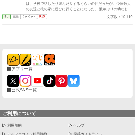
は、学校で話したり遊んだりするくらいの仲だったが、今日数人
の友達と彼の家に遊びに行くことになった。 数年ぶりの幼なじみ
の家を懐かしんでいる中、いつの間にか友人たちは帰っており、
文字数：10,110
BL
完結
ｼｮｰﾄｼｮｰﾄ
R15
幼なじみと2人きりに。 そこで俺は彼の部屋であるものを見つけ
てしまい、部屋に来た有沢に咄嗟に寝たフリをするが…
アプリ一覧
公式SNS一覧
ご利用について
利用規約
ヘルプ
アルファコイン利用規約
投稿ガイドライン