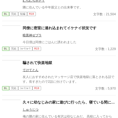
むちむちボディ
隣に住んでいる中年親父との出来事です。
文字数：21,504
BL
完結
短編
R18
同僚に密室に連れ込まれてイケナイ状況です
暗黒神ゼブラ
今日僕は同僚にごはんに誘われました
文字数：1,229
BL
完結
ｼｮｰﾄｼｮｰﾄ
R15
騙されて快楽地獄
てけてとん
友人におすすめされたマッサージ店で快楽地獄に落とされる話で
す。長すぎたので2話に分けています。
文字数：5,970
BL
完結
ｼｮｰﾄｼｮｰﾄ
R18
久々に幼なじみの家に遊びに行ったら、寝ている間に…
しゅうじつ
俺の隣の家に住んでいる有沢は幼なじみだ。 高校に入ってから