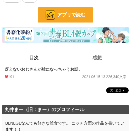
小説
14,348 位 / 228,833 件
アプリで読む
BL
3,430 位 / 31,433 件
お気に入り
102
24h.ポイント
63 pt
文字数
6,340
目次
感想
更新日時
2021.06.15 13:22
冴えないおじさんが雌になっちゃうお話。
初回公開日時
2021.06.15 13:22
191
2021.06.15 13:22
6,340文字
初回完結日時
2021.06.15 13:22
週間ポイント
672 pt (11,951 位)
月間ポイント
2,855 pt (12,631 位)
丸井まー（旧：まー）のプロフィール
年間ポイント
45,690 pt (11,153 位)
BLNLGLなんでも好きな雑食です。 ニッチ方面の作品を書いてい
累計ポイント
118,658 pt (27,513 位)
ます！！