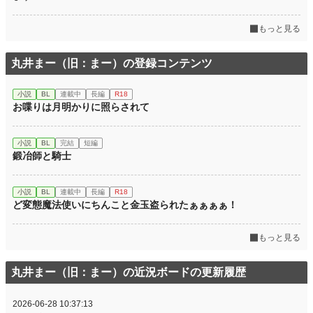
もっと見る
丸井まー（旧：まー）の登録コンテンツ
小説
BL
連載中
長編
R18
お喋りは月明かりに照らされて
小説
BL
完結
短編
鍛冶師と騎士
小説
BL
連載中
長編
R18
ど変態魔法使いにちんこと金玉盗られたぁぁぁぁ！
もっと見る
丸井まー（旧：まー）の近況ボードの更新履歴
2026-06-28 10:37:13