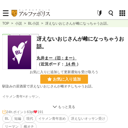
TOP
>
小説
>
BL小説
>
冴えないおじさんが雌になっちゃうお話。
BL
完結
短編
R18
冴えないおじさんが雌になっちゃうお
話。
丸井まー（旧：まー）
（近況ボード：
14 件
）
お気に入りに追加して更新通知を受け取ろう
お気に入り追加
馴染みの居酒屋で冴えないおじさんが雌オチしちゃうお話。
イケメン青年×オッサン。
リクエストをくださった棗様に捧げます！
【リクエスト】冴えないおじさんリーマンの雌オチ。
24h.ポイント
63pt
191
楽しいリクエストをありがとうございました！
BL
短編
現代
イケメン青年攻め
冴えないオッサン受け
リーマン
雌オチ
※ムーンライトノベルズさんでも公開しております。