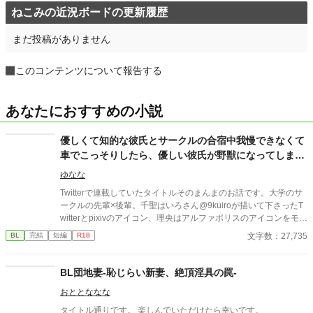
ねこみの近況ボードの更新履歴
まだ投稿がありません
このコンテンツについて報告する
あなたにおすすめの小説
優しくて知的な彼氏とサークルの合宿中我慢できなくて
車でこっそりしたら、優しい彼氏が野獣になってしまっ
た話
ゆなな
Twitterで連載していたタイトルそのまんまのお話です。大学のサ
ークルの先輩×後輩。千聖はいろさん@9kuiroが描いて下さったT
witterとpixivのアイコン、理央はアルファポリスのアイコンをモデ
ルに書かせてもらいました。
文字数：27,735
BL
完結
短編
R18
BL団地妻-恥じらい新妻、絶頂淫具の罠-
おととななな
タイトル通りです。 楽しんでいただけたら幸いです。