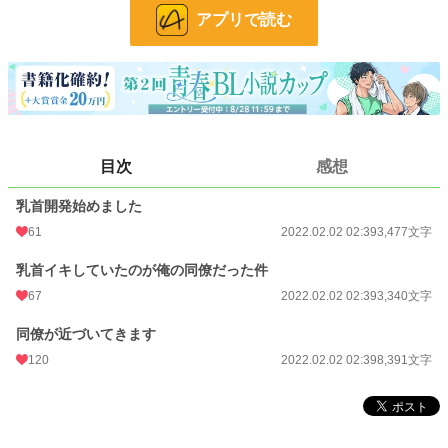
24h.ポイント
92 pt
アプリで読む
文字数
15,208
更新日時
2022.02.02 02:39
初回公開日時
2022.02.02 02:39
初回完結日時
2022.02.02 02:39
目次
感想
週間ポイント
856 pt (10,040 位)
乳首開発始めました
月間ポイント
4,552 pt (9,055 位)
61
2022.02.02 02:39
3,477文字
年間ポイント
67,904 pt (8,235 位)
乳首イキしていたのが俺の同僚だった件
67
2022.02.02 02:39
3,340文字
累計ポイント
211,210 pt (19,254 位)
同僚が近づいてきます
120
2022.02.02 02:39
8,391文字