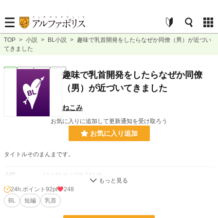
TOP
>
小説
>
BL小説
>
趣味で乳首開発をしたらなぜか同僚（男）が近づい
てきました
BL
完結
短編
R18
趣味で乳首開発をしたらなぜか同僚
（男）が近づいてきました
ねこみ
お気に入りに追加して更新通知を受け取ろう
お気に入り追加
タイトルそのまんまです。
小説
11,140 位 / 228,724 件
24h.ポイント
92pt
248
BL
2,479 位 / 31,406 件
BL
短編
乳首
お気に入り
181