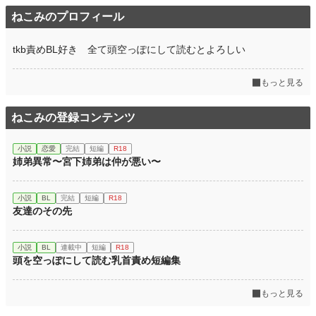
ねこみのプロフィール
tkb責めBL‬好き 全て頭空っぽにして読むとよろしい
もっと見る
ねこみの登録コンテンツ
小説
恋愛
完結
短編
R18
姉弟異常〜宮下姉弟は仲が悪い〜
小説
BL
完結
短編
R18
友達のその先
小説
BL
連載中
短編
R18
頭を空っぽにして読む乳首責め短編集
もっと見る