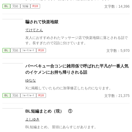
文字数：14,396
BL
完結
短編
R18
騙されて快楽地獄
てけてとん
友人におすすめされたマッサージ店で快楽地獄に落とされる話で
す。長すぎたので2話に分けています。
文字数：5,970
BL
完結
ｼｮｰﾄｼｮｰﾄ
R18
バーベキュー合コンに雑用係で呼ばれた平凡が一番人気
のイケメンにお持ち帰りされる話
ゆなな
Xに掲載していたものに加筆修正したものになります。
文字数：21,375
BL
完結
ｼｮｰﾄｼｮｰﾄ
R18
BL短編まとめ（現） ①
よしゆき
BL短編まとめ。 冒頭にあらすじがあります。