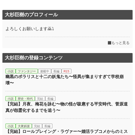
大杉巨樹のプロフィール
よろしくお願いします🙇⤵
もっと見る
大杉巨樹の登録コンテンツ
小説
ファンタジー
連載中
長編
R15
幽黒のポラリスと十二の妖鬼たち〜怪異が集まりすぎて学校崩
壊〜
小説
歴史・時代
完結
長編
【完結】月夜、梅花を詠む〜物の怪が跋扈する平安時代、菅原道
真が怨霊化するまでを追う〜
小説
大衆娯楽
完結
長編
【完結】ロールプレイング・ラヴァー〜婚活ラブコメからのミス