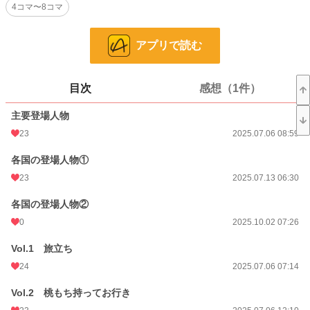
4コマ〜8コマ
漫画
8,550 位 / 8,550 件
少年向け
2,488 位 / 2,488 件
アプリで読む
お気に入り
8
24h.ポイント
0 pt
目次
感想（1件）
話数
179
主要登場人物
23
2025.07.06 08:59
更新日時
2025.11.30 01:19
初回公開日時
各国の登場人物①
2025.07.06 07:14
23
2025.07.13 06:30
週間ポイント
0 pt (8,550 位)
各国の登場人物②
月間ポイント
14 pt (1,877 位)
0
2025.10.02 07:26
年間ポイント
15,995 pt (87 位)
Vol.1 旅立ち
累計ポイント
21,944 pt (1,192 位)
24
2025.07.06 07:14
Vol.2 桃もち持ってお行き