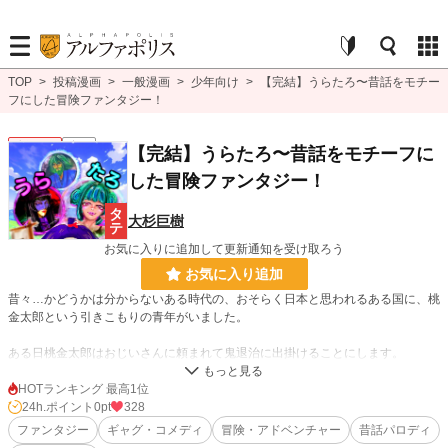
TOP
>
投稿漫画
>
一般漫画
>
少年向け
>
【完結】うらたろ〜昔話をモチー
フにした冒険ファンタジー！
少年向け
完結
【完結】うらたろ〜昔話をモチーフに
した冒険ファンタジー！
大杉巨樹
お気に入りに追加して更新通知を受け取ろう
お気に入り追加
昔々…かどうかは分からないある時代の、おそらく日本と思われるある国に、桃
金太郎という引きこもりの青年がいました。
ある日桃金太郎はおじいさんに頼まれて鬼退治に出掛けることにします。
途中でギャル風の犬、浮浪者風の猿、怪しい占い師のキジを仲間に引き入れ、鬼
ヶ島を目指すのでした──。
HOTランキング 最高1位
24h.ポイント
0pt
328
という、桃太郎をモチーフにしたギャグ漫画風冒険ファンタジーです。
ファンタジー
ギャグ・コメディ
冒険・アドベンチャー
昔話パロディ