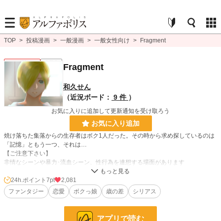
TOP
>
投稿漫画
>
一般漫画
>
一般女性向け
>
Fragment
一般女性向け
連載中
Fragment
和久せん
（近況ボード：
9 件
）
お気に入りに追加して更新通知を受け取ろう
お気に入り追加
焼け落ちた集落からの生存者はボク1人だった。その時から求め探しているのは
「記憶」ともう一つ、それは…
【ご注意下さい】
非情なシーンや暴力･流血シーン、性行為を連想する場面があります
24h.ポイント
7pt
2,081
漫画
253 位 / 8,552 件
ファンタジー
恋愛
ボクっ娘
歳の差
シリアス
一般女性向け
97 位 / 2,537 件
お気に入り
231
アプリで読む