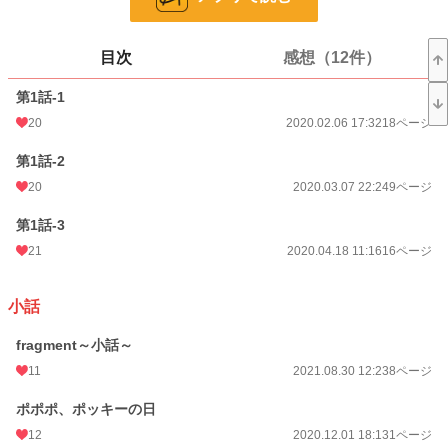
24h.ポイント
7 pt
目次
感想（12件）
ページ数
620
第1話-1
更新日時
2026.07.01 10:28
20
2020.02.06 17:32
18ページ
初回公開日時
2020.02.06 17:32
第1話-2
週間ポイント
77 pt (285 位)
20
2020.03.07 22:24
9ページ
月間ポイント
371 pt (281 位)
第1話‐3
年間ポイント
10,829 pt (152 位)
21
2020.04.18 11:16
16ページ
累計ポイント
145,245 pt (180 位)
小話
fragment～小話～
11
2021.08.30 12:23
8ページ
ポポポ、ポッキーの日
12
2020.12.01 18:13
1ページ