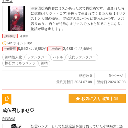
おナス
※前回投稿内容にミスがあったので再投稿です。 生まれた時
に鉱物(オリクト・コア)を握って生まれてくる亜人種【オリク
ス】と人間の物語。 突如謎の黒い少女に襲われた少年、火乃
宮りゅう。 自らが特殊なオリクスであると知ることになり、
物語が動き出します。
少年向け
連載中
24h.ポイント
0pt
8,552
2,488
位 / 8,552件
位 / 2,488件
一般漫画
少年向け
鉱物擬人化
ファンタジー
バトル
現代ファンタジー
標石のミネラステラ
鉱物
感想数 0
54ページ
最終更新日 2024.07.08
登録日 2024.07.08
17
お気に入り追加
15
成仏召しませ♡
RINFAM
妖霊ハンターとして妖獣退治を請け負っていた小柄翔太はあ