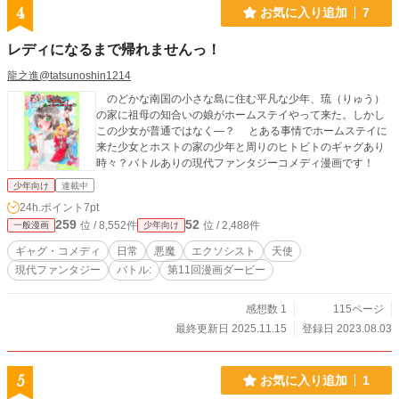
4
お気に入り追加
7
レディになるまで帰れませんっ！
龍之進@tatsunoshin1214
のどかな南国の小さな島に住む平凡な少年、琉（りゅう）
の家に祖母の知合いの娘がホームステイやって来た。しかし
この少女が普通ではなく—？ とある事情でホームステイに
来た少女とホストの家の少年と周りのヒトビトのギャグあり
時々？バトルありの現代ファンタジーコメディ漫画です！
少年向け
連載中
24h.ポイント
7pt
259
52
位 / 8,552件
位 / 2,488件
一般漫画
少年向け
ギャグ・コメディ
日常
悪魔
エクソシスト
天使
現代ファンタジー
バトル:
第11回漫画ダービー
感想数 1
115ページ
最終更新日 2025.11.15
登録日 2023.08.03
5
お気に入り追加
1