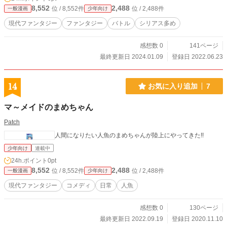
8,552
2,488
位 / 8,552件
位 / 2,488件
一般漫画
少年向け
現代ファンタジー
ファンタジー
バトル
シリアス多め
感想数 0
141ページ
最終更新日 2024.01.09
登録日 2022.06.23
14
お気に入り追加
7
マ～メイドのまめちゃん
Patch
人間になりたい人魚のまめちゃんが陸上にやってきた!!
少年向け
連載中
24h.ポイント
0pt
8,552
2,488
位 / 8,552件
位 / 2,488件
一般漫画
少年向け
現代ファンタジー
コメディ
日常
人魚
感想数 0
130ページ
最終更新日 2022.09.19
登録日 2020.11.10