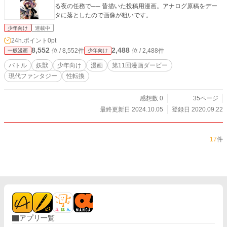
る夜の任務で── 昔描いた投稿用漫画。アナログ原稿をデー
タに落としたので画像が粗いです。
少年向け
連載中
24h.ポイント
0pt
8,552
2,488
位 / 8,552件
位 / 2,488件
一般漫画
少年向け
バトル
妖獣
少年向け
漫画
第11回漫画ダービー
現代ファンタジー
性転換
感想数 0
35ページ
最終更新日 2024.10.05
登録日 2020.09.22
17
件
アプリ一覧