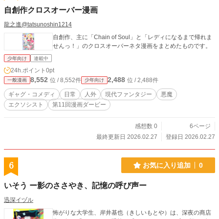
自創作クロスオーバー漫画
龍之進@tatsunoshin1214
自創作、主に「Chain of Soul」と「レディになるまで帰れま
せんっ！」のクロスオーバーネタ漫画をまとめたものです。
少年向け
連載中
24h.ポイント
0pt
8,552
2,488
位 / 8,552件
位 / 2,488件
一般漫画
少年向け
ギャグ・コメディ
日常
人外
現代ファンタジー
悪魔
エクソシスト
第11回漫画ダービー
感想数 0
6ページ
最終更新日 2026.02.27
登録日 2026.02.27
6
お気に入り追加
0
いそう ー影のささやき、記憶の呼び声ー
迅深イヅル
怖がりな大学生、岸井基也（きしいもとや）は、深夜の商店