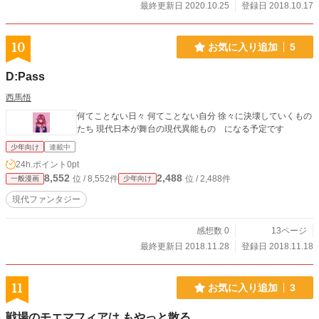
最終更新日 2020.10.25
登録日 2018.10.17
10
お気に入り追加
5
D:Pass
西馬悟
何てことない日々 何てことない自分 徐々に決壊していくもの
たち 現代日本が舞台の現代異能もの になる予定です
少年向け
連載中
24h.ポイント
0pt
8,552
2,488
位 / 8,552件
位 / 2,488件
一般漫画
少年向け
現代ファンタジー
感想数 0
13ページ
最終更新日 2018.11.28
登録日 2018.11.18
11
お気に入り追加
3
戦場のモエマフィアは もやっと散る