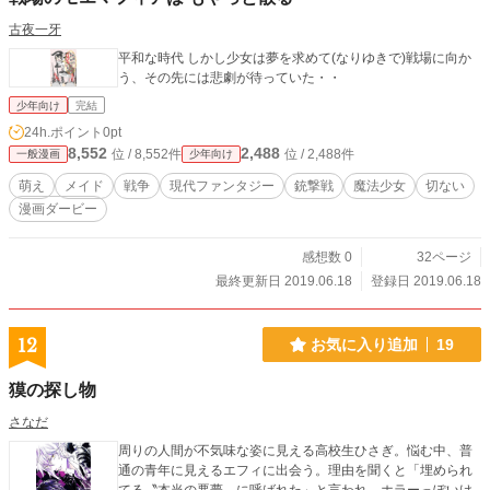
古夜一牙
平和な時代 しかし少女は夢を求めて(なりゆきで)戦場に向か
う、その先には悲劇が待っていた・・
少年向け
完結
24h.ポイント
0pt
8,552
2,488
位 / 8,552件
位 / 2,488件
一般漫画
少年向け
萌え
メイド
戦争
現代ファンタジー
銃撃戦
魔法少女
切ない
漫画ダービー
感想数 0
32ページ
最終更新日 2019.06.18
登録日 2019.06.18
12
お気に入り追加
19
獏の探し物
さなだ
周りの人間が不気味な姿に見える高校生ひさぎ。悩む中、普
通の青年に見えるエフィに出会う。理由を聞くと「埋められ