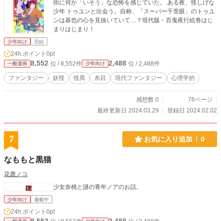
街に何か「いそう」な恐怖を感じていた。 ある夜、怪しげな
少年 トゥユンと出会う。自称、「スーパー千里眼」のトゥユ
ンは基也の心を見抜いていて…？現代版・百鬼夜行絵巻はじ
まりはじまり！
少年向け
完結
24h.ポイント
0pt
8,552
2,488
位 / 8,552件
位 / 2,488件
一般漫画
少年向け
ファンタジー
妖怪
怪異
糸目
現代ファンタジー
心理学的
感想数 0
76ページ
最終更新日 2024.03.29
登録日 2024.02.02
7
お気に入り追加
0
なももと黒猫
花鹿ノコ
少女奈桃と謎の青年ノアのお話。
少年向け
連載中
24h.ポイント
0pt