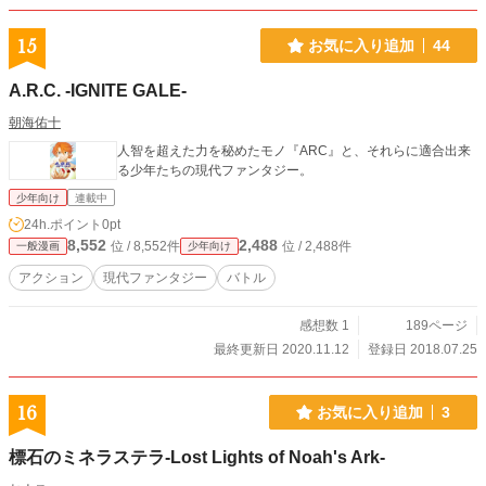
15
お気に入り追加
44
A.R.C. -IGNITE GALE-
朝海佑十
人智を超えた力を秘めたモノ『ARC』と、それらに適合出来
る少年たちの現代ファンタジー。
少年向け
連載中
24h.ポイント
0pt
8,552
2,488
位 / 8,552件
位 / 2,488件
一般漫画
少年向け
アクション
現代ファンタジー
バトル
感想数 1
189ページ
最終更新日 2020.11.12
登録日 2018.07.25
16
お気に入り追加
3
標石のミネラステラ-Lost Lights of Noah's Ark-