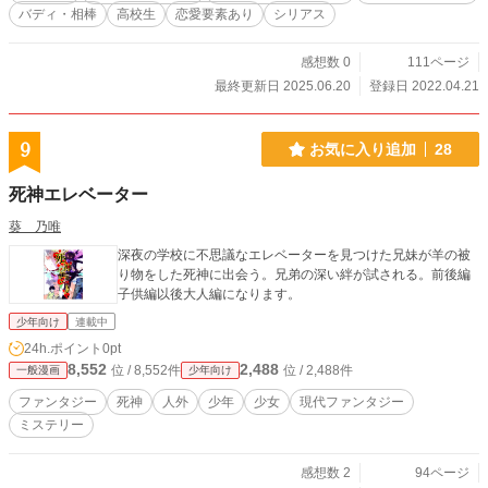
バディ・相棒
高校生
恋愛要素あり
シリアス
感想数 0
111ページ
最終更新日 2025.06.20
登録日 2022.04.21
9
お気に入り追加
28
死神エレベーター
葵 乃唯
深夜の学校に不思議なエレベーターを見つけた兄妹が羊の被
り物をした死神に出会う。兄弟の深い絆が試される。前後編
子供編以後大人編になります。
少年向け
連載中
24h.ポイント
0pt
8,552
2,488
位 / 8,552件
位 / 2,488件
一般漫画
少年向け
ファンタジー
死神
人外
少年
少女
現代ファンタジー
ミステリー
感想数 2
94ページ