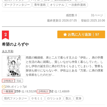
ダークファンタジー
青年漫画
オリジナル
一次創作漫画
感想数 0
31ページ
最終更新日 2026.07.05
登録日 2025.10.06
2
お気に入り追加
57
希望のよろずや
永久平和
両親の離婚後、弟と二人で暮らす主人公『伊吹』。弟の学費
と生活の為に就職し、貧しいながら仲良く暮らしていた。し
かし伊吹の誕生日に弟が行方をくらましてしまいう。警察も
探偵も頼りにならない中、伊吹はとある『万屋』に弟の捜索
を依頼をしたのだが…
少年向け
完結
24h.ポイント
7pt
259
52
位 / 8,552件
位 / 2,488件
一般漫画
少年向け
現代ファンタジー
ケモミミ
ロリショタ
獣人
変身