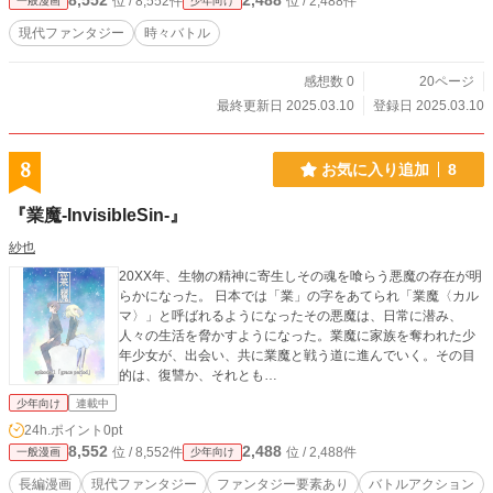
8,552
2,488
位 / 8,552件
位 / 2,488件
一般漫画
少年向け
現代ファンタジー
時々バトル
感想数 0
20ページ
最終更新日 2025.03.10
登録日 2025.03.10
8
お気に入り追加
8
『業魔-InvisibleSin-』
紗也
20XX年、生物の精神に寄生しその魂を喰らう悪魔の存在が明
らかになった。 日本では「業」の字をあてられ「業魔〈カル
マ〉」と呼ばれるようになったその悪魔は、日常に潜み、
人々の生活を脅かすようになった。業魔に家族を奪われた少
年少女が、出会い、共に業魔と戦う道に進んでいく。その目
的は、復讐か、それとも…
少年向け
連載中
24h.ポイント
0pt
8,552
2,488
位 / 8,552件
位 / 2,488件
一般漫画
少年向け
長編漫画
現代ファンタジー
ファンタジー要素あり
バトルアクション