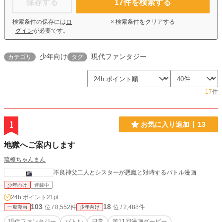
保存する
17
件を検索する
検索条件の保存には
ロ
× 検索条件をクリアする
グイン
が必要です。
少年向け
現代ファンタジー
カテゴリ
タグ
17
件
1
お気に入り追加
13
地獄へご案内します
琉榎ちゃんまん
不良神父二人とシスターが悪魔と対峙するバトル漫画
少年向け
連載中
24h.ポイント
21pt
103
18
位 / 8,552件
位 / 2,488件
一般漫画
少年向け
現代ファンタジー
バトル
日常
第11回漫画ダービー