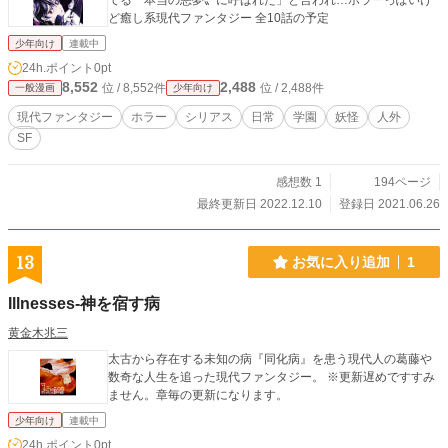
てる〝本当の悪夢〟に呼ばれた」と言われ…ホラーっぽいけ
ど癒し系現代ファンタジー 全10話の予定
少年向け
連載中
24h.ポイント
0pt
8,552
2,488
位 / 8,552件
位 / 2,488件
一般漫画
少年向け
現代ファンタジー
ホラー
シリアス
日常
学園
妖怪
人外
SF
感想数 1
194ページ
最終更新日 2022.12.10
登録日 2021.06.26
13
お気に入り追加
1
Illnesses-神を宿す病
黄金木兆三
太古から存在する未知の病『同化病』を患う現代人の葛藤や
数奇な人生を追った現代ファンタジー。 ※更新遅めですすみ
ません。章毎の更新になります。
少年向け
連載中
24h.ポイント
0pt