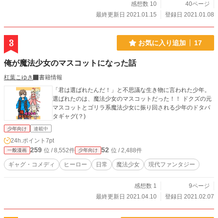
感想数 10
40ページ
最終更新日 2021.01.15
登録日 2021.01.08
3
お気に入り追加
17
俺が魔法少女のマスコットになった話
杠葉こゆき
書籍情報
「君は選ばれたんだ！」と不思議な生き物に言われた少年。
選ばれたのは、魔法少女のマスコットだった！！ ドクズの元
マスコットとゴリラ系魔法少女に振り回される少年のドタバ
タギャグ(？)
少年向け
連載中
24h.ポイント
7pt
259
52
位 / 8,552件
位 / 2,488件
一般漫画
少年向け
ギャグ・コメディ
ヒーロー
日常
魔法少女
現代ファンタジー
感想数 1
9ページ
最終更新日 2021.04.10
登録日 2021.02.07