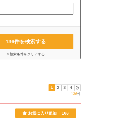
136
件を検索する
× 検索条件をクリアする
1
2
3
4
136
件
お気に入り追加
166