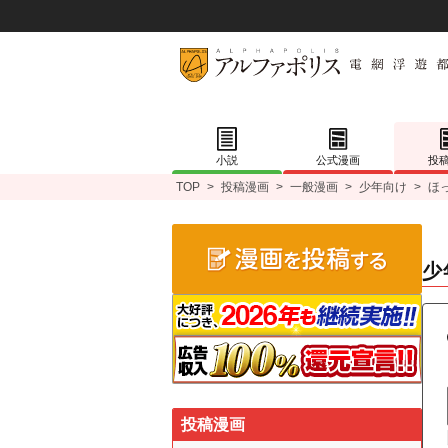
小説
公式漫画
投
TOP
>
投稿漫画
>
一般漫画
>
少年向け
>
ほ
少
投稿漫画