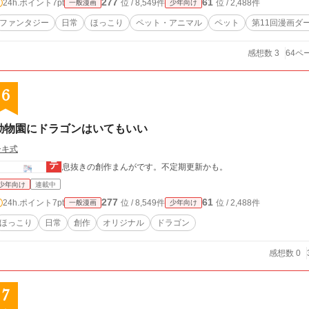
277
61
24h.ポイント
7pt
位 / 8,549件
位 / 2,488件
一般漫画
少年向け
ファンタジー
日常
ほっこり
ペット・アニマル
ペット
第11回漫画ダ
感想数 3
64ペ
6
動物園にドラゴンはいてもいい
シキ式
息抜きの創作まんがです。不定期更新かも。
少年向け
連載中
277
61
24h.ポイント
7pt
位 / 8,549件
位 / 2,488件
一般漫画
少年向け
ほっこり
日常
創作
オリジナル
ドラゴン
感想数 0
7