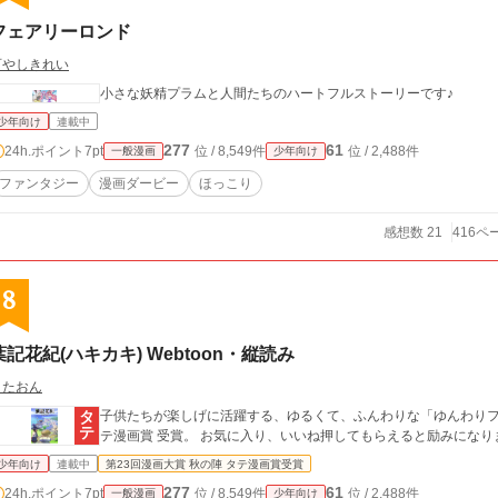
フェアリーロンド
百やしきれい
小さな妖精プラムと人間たちのハートフルストーリーです♪
少年向け
連載中
277
61
24h.ポイント
7pt
位 / 8,549件
位 / 2,488件
一般漫画
少年向け
ファンタジー
漫画ダービー
ほっこり
感想数 21
416ペ
8
葉記花紀(ハキカキ) Webtoon・縦読み
こたおん
子供たちが楽しげに活躍する、ゆるくて、ふんわりな「ゆんわりファ
テ漫画賞 受賞。 お気に入り、いいね押してもらえると励みになり
少年向け
連載中
第23回漫画大賞 秋の陣 タテ漫画賞受賞
277
61
24h.ポイント
7pt
位 / 8,549件
位 / 2,488件
一般漫画
少年向け