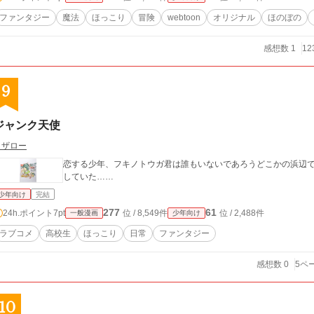
ファンタジー
魔法
ほっこり
冒険
webtoon
オリジナル
ほのぼの
感想数 1
12
9
ジャンク天使
コザロー
恋する少年、フキノトウガ君は誰もいないであろうどこかの浜辺
していた……
少年向け
完結
277
61
24h.ポイント
7pt
位 / 8,549件
位 / 2,488件
一般漫画
少年向け
ラブコメ
高校生
ほっこり
日常
ファンタジー
感想数 0
5ペ
10