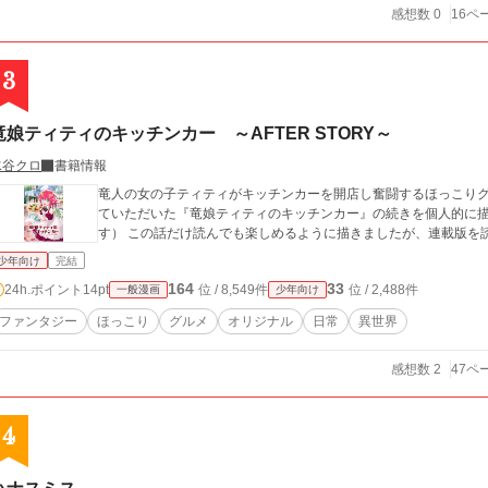
感想数 0
16ペ
3
竜娘ティティのキッチンカー ～AFTER STORY～
水谷クロ
書籍情報
竜人の女の子ティティがキッチンカーを開店し奮闘するほっこりグルメファンタジ
ていただいた『竜娘ティティのキッチンカー』の続きを個人的に
す） この話だけ読んでも楽しめるように描きましたが、連載版を
少年向け
完結
164
33
24h.ポイント
14pt
位 / 8,549件
位 / 2,488件
一般漫画
少年向け
ファンタジー
ほっこり
グルメ
オリジナル
日常
異世界
感想数 2
47ペ
4