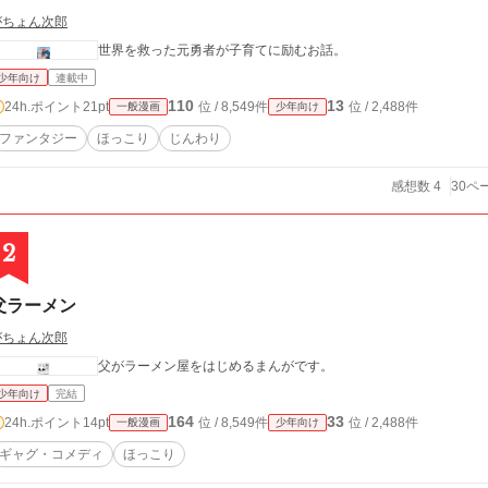
がちょん次郎
世界を救った元勇者が子育てに励むお話。
少年向け
連載中
110
13
24h.ポイント
21pt
位 / 8,549件
位 / 2,488件
一般漫画
少年向け
ファンタジー
ほっこり
じんわり
感想数 4
30ペ
2
父ラーメン
がちょん次郎
父がラーメン屋をはじめるまんがです。
少年向け
完結
164
33
24h.ポイント
14pt
位 / 8,549件
位 / 2,488件
一般漫画
少年向け
ギャグ・コメディ
ほっこり