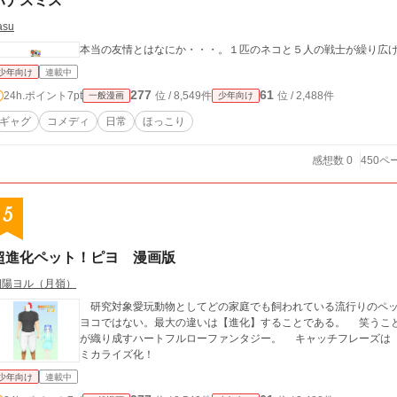
ハナスミス
asu
本当の友情とはなにか・・・。１匹のネコと５人の戦士が繰り広
少年向け
連載中
277
61
24h.ポイント
7pt
位 / 8,549件
位 / 2,488件
一般漫画
少年向け
ギャグ
コメディ
日常
ほっこり
感想数 0
450ペ
5
超進化ペット！ピヨ 漫画版
朝陽ヨル（月嶺）
研究対象愛玩動物としてどの家庭でも飼われている流行りのペッ
ヨコではない。最大の違いは【進化】することである。 笑うこ
が織り成すハートフルローファンタジー。 キャッチフレーズは
ミカライズ化！
少年向け
連載中