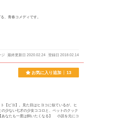
げる、青春コメディです。
ージ
最終更新日 2020.02.24
登録日 2018.02.14
お気に入り追加
13
ト【ピヨ】。見た目はヒヨコに似ているが、ヒ
との少ない七才の少女ココロと、ペットのクック
【あなたも一度は飼いたくなる】 小説を元にコ