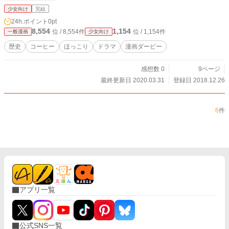
少女向け
完結
24h.ポイント
0pt
8,554
1,154
位 / 8,554件
位 / 1,154件
一般漫画
少女向け
歴史
コーヒー
ほっこり
ドラマ
漫画ダービー
感想数 0
9ページ
最終更新日 2020.03.31
登録日 2018.12.26
6
件
アプリ一覧
公式SNS一覧