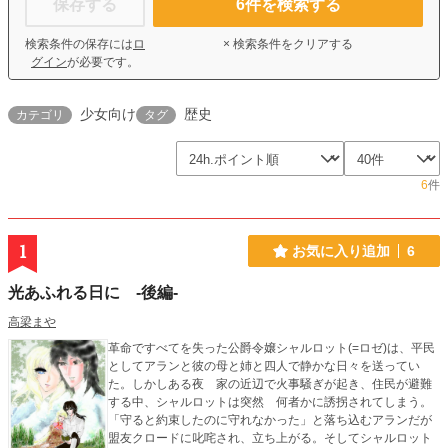
保存する
6
件を検索する
検索条件の保存には
ロ
× 検索条件をクリアする
グイン
が必要です。
少女向け
歴史
カテゴリ
タグ
6
件
1
お気に入り追加
6
光あふれる日に -後編-
高梁まや
革命ですべてを失った公爵令嬢シャルロット(=ロゼ)は、平民
としてアランと彼の母と姉と四人で静かな日々を送ってい
た。しかしある夜 家の近辺で火事騒ぎが起き、住民が避難
する中、シャルロットは突然 何者かに誘拐されてしまう。
「守ると約束したのに守れなかった」と落ち込むアランだが
盟友クロードに叱咤され、立ち上がる。そしてシャルロット