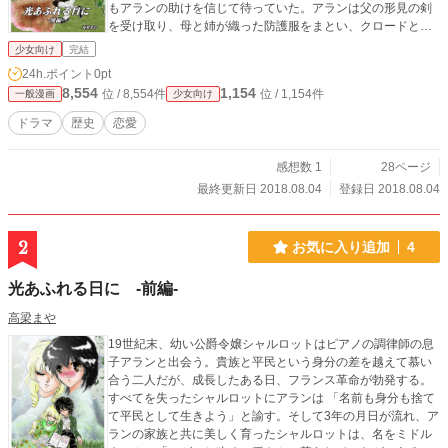
もアランの助けを信じて待っていた。アランは父の形見の剣
を受け取り、母と姉が織った防護服をまとい、クロードと共
にシャルロットの救出に向かう。
少女向け
完結
24h.ポイント
0pt
8,554
1,154
位 / 8,554件
位 / 1,154件
一般漫画
少女向け
ドラマ
歴史
恋愛
感想数 1
28ページ
最終更新日 2018.08.04
登録日 2018.08.04
2
お気に入り追加
4
光あふれる日に -前編-
高梁まや
19世紀末、幼い公爵令嬢シャルロットはピアノの調律師の息
子アランと出会う。貴族と平民という身分の差を越えて慕い
合う二人だが、成長したある日、フランス革命が勃発する。
すべてを失ったシャルロットにアランは 「名前も身分も捨て
て平民として生きよう」と諭す。そして3年の月日が流れ、ア
ランの家族と共に美しく育ったシャルロットは、名をミドル