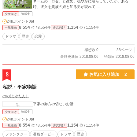
ネームの「ロゼ」と改め、穏やかに暮らしていたが、ある
時、彼女を貴族の娘と知る男が現れて……
少女向け
連載中
24h.ポイント
0pt
8,554
1,154
位 / 8,554件
位 / 1,154件
一般漫画
少女向け
ドラマ
歴史
恋愛
感想数 0
38ページ
最終更新日 2018.08.06
登録日 2018.08.06
3
お気に入り追加
2
私説・平家物語
のの(まゆたん）
平家の御方の切ないお話
少女向け
連載中
24h.ポイント
0pt
8,554
1,154
位 / 8,554件
位 / 1,154件
一般漫画
少女向け
ファンタジー
漫画ダービー
ドラマ
歴史