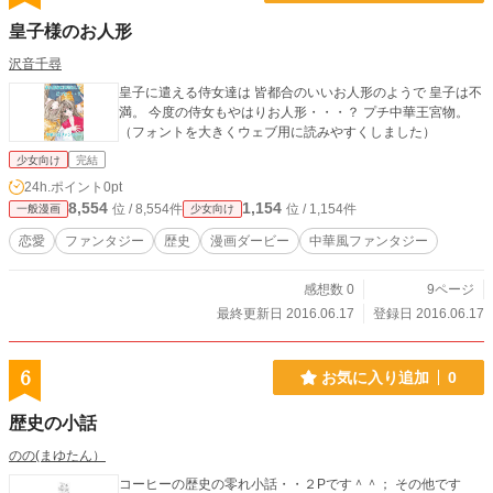
皇子様のお人形
沢音千尋
皇子に遣える侍女達は 皆都合のいいお人形のようで 皇子は不
満。 今度の侍女もやはりお人形・・・？ プチ中華王宮物。
（フォントを大きくウェブ用に読みやすくしました）
少女向け
完結
24h.ポイント
0pt
8,554
1,154
位 / 8,554件
位 / 1,154件
一般漫画
少女向け
恋愛
ファンタジー
歴史
漫画ダービー
中華風ファンタジー
感想数 0
9ページ
最終更新日 2016.06.17
登録日 2016.06.17
6
お気に入り追加
0
歴史の小話
のの(まゆたん）
コーヒーの歴史の零れ小話・・２Pです＾＾； その他です