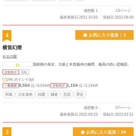
感想数 1
13ページ
最終更新日 2021.10.03
登録日 2021.09.30
4
お気に入り追加
2
横笛幻燈
やまの龍
源頼朝の長女、大姫と木曾義仲の嫡男、義高の幼い恋物語。
少女向け
完結
24h.ポイント
0pt
8,554
1,154
位 / 8,554件
位 / 1,154件
一般漫画
少女向け
和風
少女漫画
純愛
鎌倉
悲恋
歴史
感想数 0
57ページ
最終更新日 2022.09.23
登録日 2022.03.31
5
お気に入り追加
89