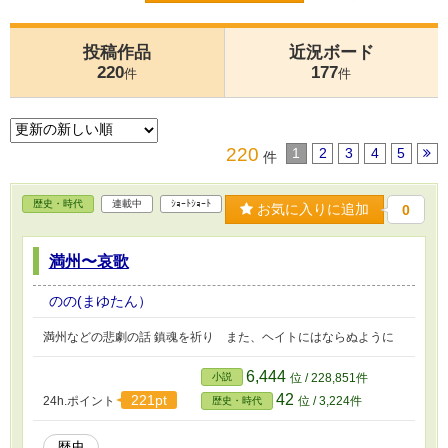
投稿作品
近況ボード
220
177
件
件
220
1
2
3
4
5
件
歴史・時代
連載中
ｼｮｰﾄｼｮｰﾄ
お気に入りに追加
0
満州〜哀歌
のの(まゆたん）
満州などの悲劇の話 鎮魂を祈り また、ヘイトにはならぬように
6,444
小説
位 / 228,851件
42
221pt
24h.ポイント
位 / 3,224件
歴史・時代
歴史