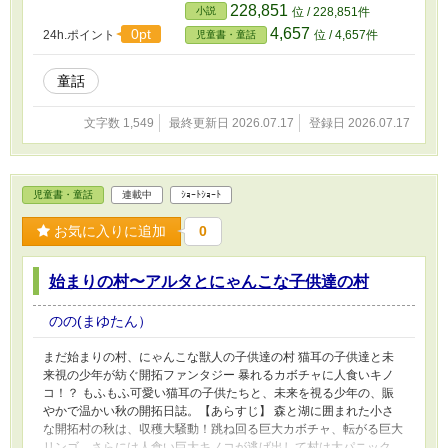
228,851
小説
位 / 228,851件
4,657
0pt
24h.ポイント
位 / 4,657件
児童書・童話
童話
文字数 1,549
最終更新日 2026.07.17
登録日 2026.07.17
児童書・童話
連載中
ｼｮｰﾄｼｮｰﾄ
お気に入りに追加
0
始まりの村〜アルタとにゃんこな子供達の村
のの(まゆたん）
まだ始まりの村、にゃんこな獣人の子供達の村 猫耳の子供達と未
来視の少年が紡ぐ開拓ファンタジー 暴れるカボチャに人食いキノ
コ！？ もふもふ可愛い猫耳の子供たちと、未来を視る少年の、賑
やかで温かい秋の開拓日誌。 ​【あらすじ】 森と湖に囲まれた小さ
な開拓村の秋は、収穫大騒動！跳ね回る巨大カボチャ、転がる巨大
リンゴ、さらには人食い巨大キノコが逃げ出して村は大パニック