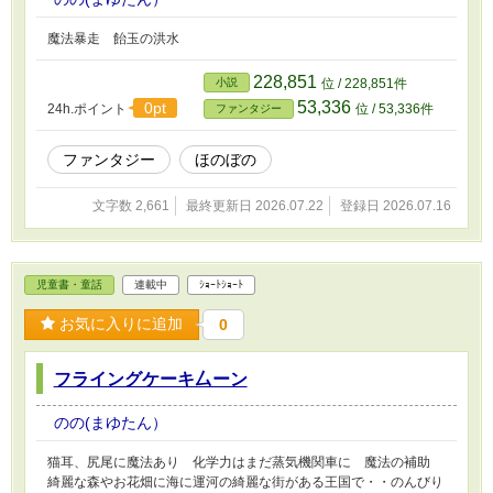
魔法暴走 飴玉の洪水
228,851
小説
位 / 228,851件
53,336
0pt
24h.ポイント
位 / 53,336件
ファンタジー
ファンタジー
ほのぼの
文字数 2,661
最終更新日 2026.07.22
登録日 2026.07.16
児童書・童話
連載中
ｼｮｰﾄｼｮｰﾄ
お気に入りに追加
0
フライングケーキ厶ーン
のの(まゆたん）
猫耳、尻尾に魔法あり 化学力はまだ蒸気機関車に 魔法の補助
綺麗な森やお花畑に海に運河の綺麗な街がある王国で・・のんびり