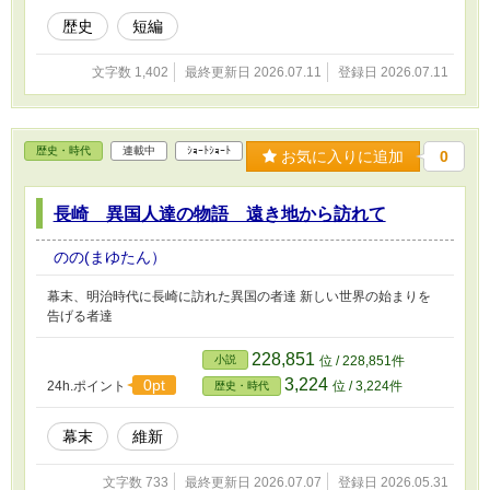
歴史
短編
文字数 1,402
最終更新日 2026.07.11
登録日 2026.07.11
歴史・時代
連載中
ｼｮｰﾄｼｮｰﾄ
お気に入りに追加
0
長崎 異国人達の物語 遠き地から訪れて
のの(まゆたん）
幕末、明治時代に長崎に訪れた異国の者達 新しい世界の始まりを
告げる者達
228,851
小説
位 / 228,851件
3,224
0pt
24h.ポイント
位 / 3,224件
歴史・時代
幕末
維新
文字数 733
最終更新日 2026.07.07
登録日 2026.05.31