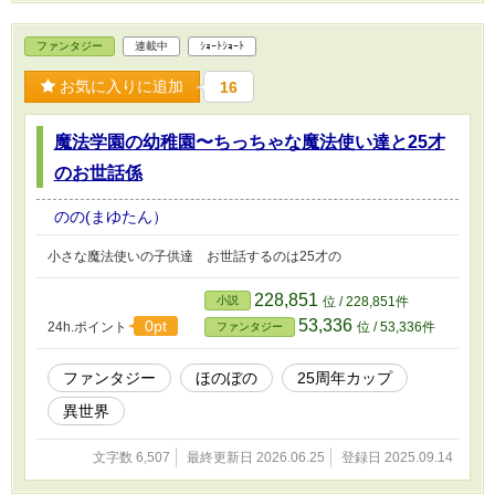
ファンタジー
連載中
ｼｮｰﾄｼｮｰﾄ
お気に入りに追加
16
魔法学園の幼稚園〜ちっちゃな魔法使い達と25才
のお世話係
のの(まゆたん）
小さな魔法使いの子供達 お世話するのは25才の
228,851
小説
位 / 228,851件
53,336
0pt
24h.ポイント
位 / 53,336件
ファンタジー
ファンタジー
ほのぼの
25周年カップ
異世界
文字数 6,507
最終更新日 2026.06.25
登録日 2025.09.14