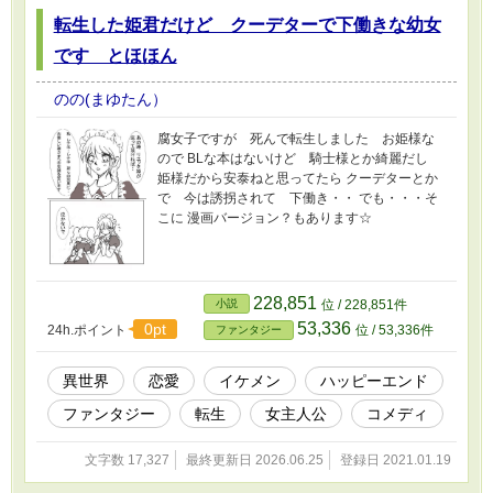
転生した姫君だけど クーデターで下働きな幼女
です とほほん
のの(まゆたん）
腐女子ですが 死んで転生しました お姫様な
ので BLな本はないけど 騎士様とか綺麗だし
姫様だから安泰ねと思ってたら クーデターとか
で 今は誘拐されて 下働き・・ でも・・・そ
こに 漫画バージョン？もあります☆
228,851
小説
位 / 228,851件
53,336
0pt
24h.ポイント
位 / 53,336件
ファンタジー
異世界
恋愛
イケメン
ハッピーエンド
ファンタジー
転生
女主人公
コメディ
文字数 17,327
最終更新日 2026.06.25
登録日 2021.01.19