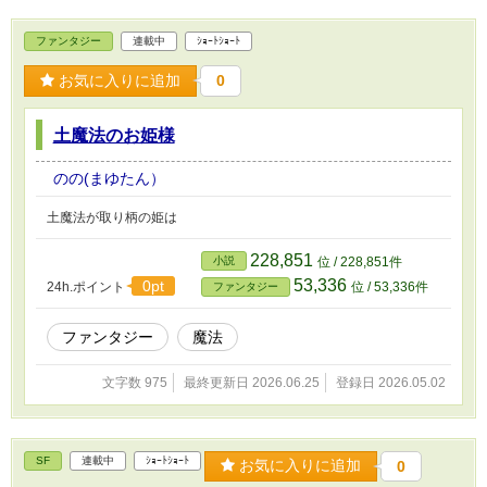
ファンタジー
連載中
ｼｮｰﾄｼｮｰﾄ
お気に入りに追加
0
土魔法のお姫様
のの(まゆたん）
土魔法が取り柄の姫は
228,851
小説
位 / 228,851件
53,336
0pt
24h.ポイント
位 / 53,336件
ファンタジー
ファンタジー
魔法
文字数 975
最終更新日 2026.06.25
登録日 2026.05.02
SF
連載中
ｼｮｰﾄｼｮｰﾄ
お気に入りに追加
0