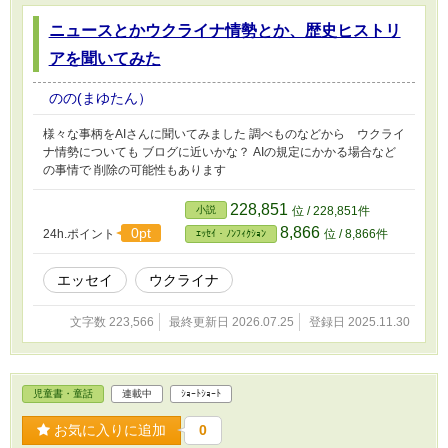
ニュースとかウクライナ情勢とか、歴史ヒストリ
アを聞いてみた
のの(まゆたん）
様々な事柄をAIさんに聞いてみました 調べものなどから ウクライ
ナ情勢についても ブログに近いかな？ AIの規定にかかる場合など
の事情で 削除の可能性もあります
228,851
小説
位 / 228,851件
8,866
0pt
24h.ポイント
位 / 8,866件
ｴｯｾｲ・ﾉﾝﾌｨｸｼｮﾝ
エッセイ
ウクライナ
文字数 223,566
最終更新日 2026.07.25
登録日 2025.11.30
児童書・童話
連載中
ｼｮｰﾄｼｮｰﾄ
お気に入りに追加
0