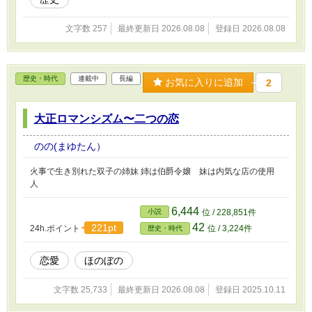
文字数 257
最終更新日 2026.08.08
登録日 2026.08.08
歴史・時代
連載中
長編
お気に入りに追加
2
大正ロマンシズム〜二つの恋
のの(まゆたん）
火事で生き別れた双子の姉妹 姉は伯爵令嬢 妹は内気な店の使用
人
6,444
小説
位 / 228,851件
42
221pt
24h.ポイント
位 / 3,224件
歴史・時代
恋愛
ほのぼの
文字数 25,733
最終更新日 2026.08.08
登録日 2025.10.11