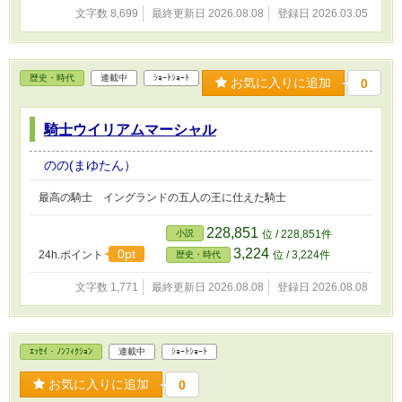
文字数 8,699
最終更新日 2026.08.08
登録日 2026.03.05
歴史・時代
連載中
ｼｮｰﾄｼｮｰﾄ
お気に入りに追加
0
騎士ウイリアムマーシャル
のの(まゆたん）
最高の騎士 イングランドの五人の王に仕えた騎士
228,851
小説
位 / 228,851件
3,224
0pt
24h.ポイント
位 / 3,224件
歴史・時代
文字数 1,771
最終更新日 2026.08.08
登録日 2026.08.08
ｴｯｾｲ・ﾉﾝﾌｨｸｼｮﾝ
連載中
ｼｮｰﾄｼｮｰﾄ
お気に入りに追加
0