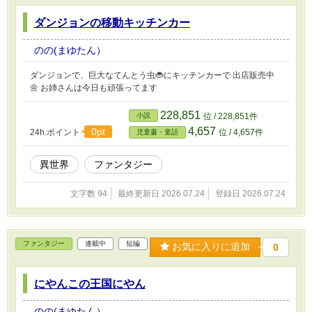
ダンジョンの移動キッチンカー
のの(まゆたん）
ダンジョンで、巨大なてんとう虫🐞にキッチンカーで 出店販売中
🌼 お姉さんは今日も頑張ってます
228,851
小説
位 / 228,851件
4,657
0pt
24h.ポイント
位 / 4,657件
児童書・童話
異世界
ファンタジー
文字数 94
最終更新日 2026.07.24
登録日 2026.07.24
ファンタジー
連載中
短編
お気に入りに追加
0
にやんこの王国にやん
のの(まゆたん）