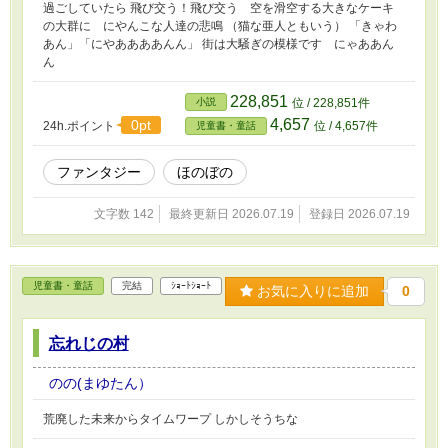
過ごしていたら 飛び交う！飛び交う 空を滑空する大きなケーキ
の大群に にやんこな人達の悲鳴 （猫な亜人ともいう） 「きゃわ
あん」「にやああああんん」 街は大騒ぎの模様です にゃああん
ん
228,851
小説
位 / 228,851件
4,657
0pt
24h.ポイント
位 / 4,657件
児童書・童話
ファンタジー
ほのぼの
文字数 142
最終更新日 2026.07.19
登録日 2026.07.19
児童書・童話
完結
ｼｮｰﾄｼｮｰﾄ
お気に入りに追加
0
忘れじの村
のの(まゆたん）
荒廃した未来からタイムワープ しかしそうちな