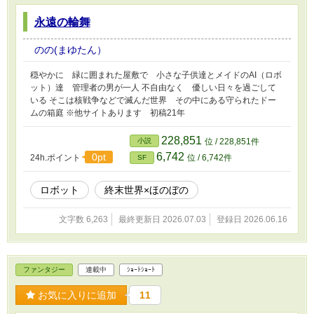
永遠の輪舞
のの(まゆたん）
穏やかに 緑に囲まれた屋敷で 小さな子供達とメイドのAI（ロボ
ット）達 管理者の男が一人 不自由なく 優しい日々を過ごして
いる そこは核戦争などで滅んだ世界 その中にある守られたドー
ムの箱庭 ※他サイトあります 初稿21年
228,851
小説
位 / 228,851件
6,742
0pt
24h.ポイント
位 / 6,742件
SF
ロボット
終末世界×ほのぼの
文字数 6,263
最終更新日 2026.07.03
登録日 2026.06.16
ファンタジー
連載中
ｼｮｰﾄｼｮｰﾄ
お気に入りに追加
11