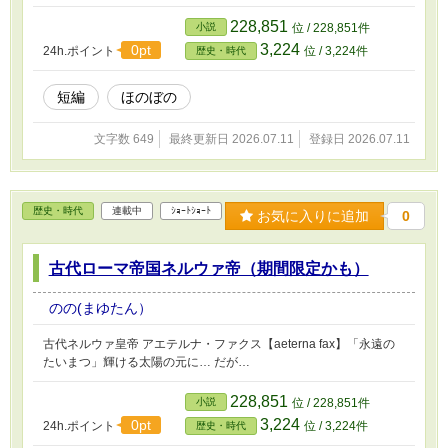
228,851
小説
位 / 228,851件
3,224
0pt
24h.ポイント
位 / 3,224件
歴史・時代
短編
ほのぼの
文字数 649
最終更新日 2026.07.11
登録日 2026.07.11
歴史・時代
連載中
ｼｮｰﾄｼｮｰﾄ
お気に入りに追加
0
古代ローマ帝国ネルウァ帝（期間限定かも）
のの(まゆたん）
古代ネルウァ皇帝 アエテルナ・ファクス【aeterna fax】「永遠の
たいまつ」輝ける太陽の元に… だが…
228,851
小説
位 / 228,851件
3,224
0pt
24h.ポイント
位 / 3,224件
歴史・時代