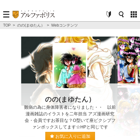
TOP
>
のの(まゆたん）
>
Webコンテンツ
のの(まゆたん）
難病の為に身体障害者になりました・・ 以前
漫画雑誌のイラストを二年担当 アズ漫画研究
会・会員ですお茶目な？O型いて座ピクシブフ
ァンボックスしてます☆HPと同じです
お気に入りに追加