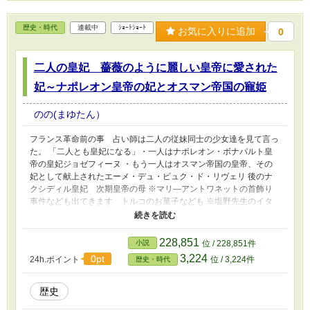
歴史・時代
連載中
ｼｮｰﾄｼｮｰﾄ
お気に入りに追加
0
二人の皇妃 薔薇のように麗しい皇帝に愛された
妃～ナポレオン皇帝の妃とオスマン帝国の寵姫
のの(まゆたん）
フランス革命前の事 占い師は二人の従妹同士の少女達を見て言っ
た。 「二人とも皇妃になる」・一人はナポレオン・ボナパルト皇
帝の皇妃ジョゼフィーヌ ・もう一人はオスマン帝国の皇帝、その
妃として献上されたエーメ・デュ・ビュク・ド・リヴェリ 後のナ
クシディル皇妃 次期皇帝の母 ※マリ―アントワネットの首飾り
事件なども出てきます トルコのお菓子なども ※塩野先生のイタ
リア異聞、ネット等より 伝承、異説等 ※フィクション等含み
ます 一部、史実と違う分など 私のミスの可能性も デュ・バリ
ー夫人は史実を元にしてますが ジョゼフィーヌとは実際は会って
228,851
小説
位 / 228,851件
ません
3,224
0pt
24h.ポイント
位 / 3,224件
歴史・時代
歴史