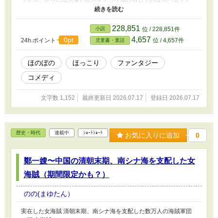
に。唖然とする猫耳の少女村長の前に現れたのは、エルフの耳を持
つ未来視の少年だった。彼の鮮やかな魔法と優しさで、はちゃめち
ゃだけど愛おしい村の夜が更けていく。
228,851
小説
位 / 228,851件
4,657
0pt
24h.ポイント
位 / 4,657件
児童書・童話
ほのぼの
ほっこり
ファンタジー
コメディ
文字数 1,152
最終更新日 2026.07.17
登録日 2026.07.17
歴史・時代
連載中
ｼｮｰﾄｼｮｰﾄ
お気に入りに追加
0
鄭一嫂〜中国の清朝末期、南シナ海を支配した女
海賊（期間限定かも？）
のの(まゆたん）
実在した女海賊 清朝末期、南シナ海を支配した数万人の海賊軍団