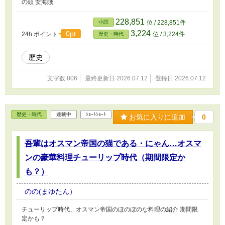
の頭 女海賊
228,851
小説
位 / 228,851件
3,224
0pt
24h.ポイント
位 / 3,224件
歴史・時代
歴史
文字数 806
最終更新日 2026.07.12
登録日 2026.07.12
歴史・時代
連載中
ｼｮｰﾄｼｮｰﾄ
お気に入りに追加
0
吾輩はオスマン帝国の猫である・にゃん…オスマ
ンの豪華料理チューリップ時代（期間限定か
も？）
のの(まゆたん）
チューリップ時代、オスマン帝国のほのぼのな料理の紹介 期間限
定かも？