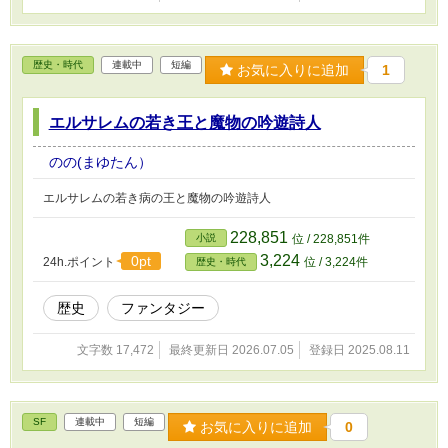
歴史・時代
連載中
短編
お気に入りに追加
1
エルサレムの若き王と魔物の吟遊詩人
のの(まゆたん）
エルサレムの若き病の王と魔物の吟遊詩人
228,851
小説
位 / 228,851件
3,224
0pt
24h.ポイント
位 / 3,224件
歴史・時代
歴史
ファンタジー
文字数 17,472
最終更新日 2026.07.05
登録日 2025.08.11
SF
連載中
短編
お気に入りに追加
0