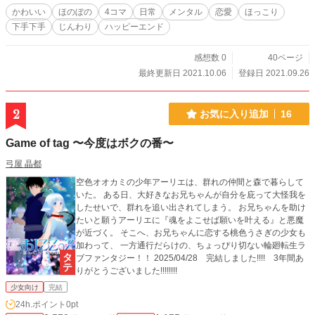
かわいい
ほのぼの
4コマ
日常
メンタル
恋愛
ほっこり
下手下手
じんわり
ハッピーエンド
感想数 0
40ページ
最終更新日 2021.10.06
登録日 2021.09.26
2
お気に入り追加
16
Game of tag 〜今度はボクの番〜
弓屋 晶都
空色オオカミの少年アーリエは、群れの仲間と森で暮らして
いた。 ある日、大好きなお兄ちゃんが自分を庇って大怪我を
したせいで、群れを追い出されてしまう。 お兄ちゃんを助け
たいと願うアーリエに『魂をよこせば願いを叶える』と悪魔
が近づく。 そこへ、お兄ちゃんに恋する桃色うさぎの少女も
加わって、 一方通行だらけの、ちょっぴり切ない輪廻転生ラ
ブファンタジー！！ 2025/04/28 完結しました!!!! 3年間あ
りがとうございました!!!!!!!!
少女向け
完結
24h.ポイント
0pt