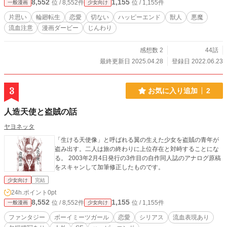
8,552
1,155
位 / 8,552件
位 / 1,155件
一般漫画
少女向け
片思い
輪廻転生
恋愛
切ない
ハッピーエンド
獣人
悪魔
流血注意
漫画ダービー
じんわり
感想数 2
44話
最終更新日 2025.04.28
登録日 2022.06.23
3
お気に入り追加
2
人造天使と盗賊の話
ヤヨネッタ
「生ける天使像」と呼ばれる翼の生えた少女を盗賊の青年が
盗み出す。二人は旅の終わりに上位存在と対峙することにな
る。 2003年2月4日発行の3作目の自作同人誌のアナログ原稿
をスキャンして加筆修正したものです。
少女向け
完結
24h.ポイント
0pt
8,552
1,155
位 / 8,552件
位 / 1,155件
一般漫画
少女向け
ファンタジー
ボーイミーツガール
恋愛
シリアス
流血表現あり