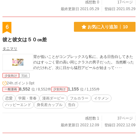
感想数 0
17ページ
最終更新日 2021.05.29
登録日 2021.05.29
6
お気に入り追加
10
彼と彼女は５０㎝差
タニマリ
背が低いことがコンプレックスな私に、ある日告白してきた
のはすっごく背の高い同じクラスの男子だった。 当然断った
のだけれど、次に日から猛烈アピールが始まって‥‥
少女向け
完結
24h.ポイント
0pt
8,552
1,155
位 / 8,552件
位 / 1,155件
一般漫画
少女向け
恋愛
学園・青春
漫画ダービー
フルカラー
イケメン
ハッピーエンド
身長差カップル
告白
感想数 1
37ページ
最終更新日 2022.12.09
登録日 2022.12.09