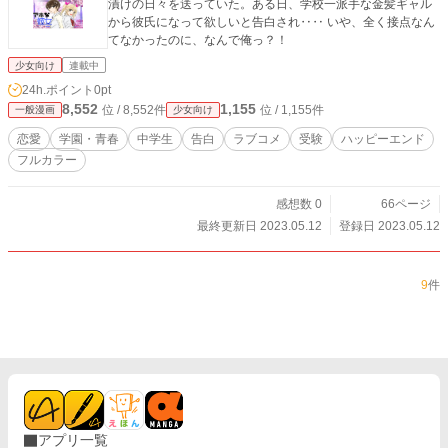
漬けの日々を送っていた。ある日、学校一派手な金髪ギャル
から彼氏になって欲しいと告白され‥‥ いや、全く接点なん
てなかったのに、なんで俺っ？！
少女向け
連載中
24h.ポイント
0pt
8,552
1,155
位 / 8,552件
位 / 1,155件
一般漫画
少女向け
恋愛
学園・青春
中学生
告白
ラブコメ
受験
ハッピーエンド
フルカラー
感想数 0
66ページ
最終更新日 2023.05.12
登録日 2023.05.12
9
件
アプリ一覧