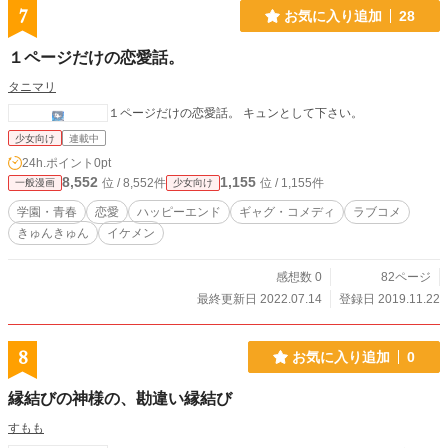
7
お気に入り追加
28
１ページだけの恋愛話。
タニマリ
１ページだけの恋愛話。 キュンとして下さい。
少女向け
連載中
24h.ポイント
0pt
8,552
1,155
位 / 8,552件
位 / 1,155件
一般漫画
少女向け
学園・青春
恋愛
ハッピーエンド
ギャグ・コメディ
ラブコメ
きゅんきゅん
イケメン
感想数 0
82ページ
最終更新日 2022.07.14
登録日 2019.11.22
8
お気に入り追加
0
縁結びの神様の、勘違い縁結び
すもも