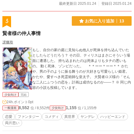
最終更新日 2025.01.24
登録日 2025.01.24
5
お気に入り追加
13
賢者様の仲人事情
冴條玲
もし、自分の家の庭に見知らぬ他人が死体を持ち込んでいた
としたらどうだろう？ その日、ティリスはまさにそういう場
面に遭遇した。 持ち込まれたのは死体よりもタチの悪いも
の。 動く死体、ゾンビだった。 ＊＊ーー＊ーー＊＊ かた
や、男の子のように振る舞うのが大好きな可愛らしい姫君。
かたや、愛すべき死霊術師な皇太子。 大賢者ロズ様の「そん
な二人にふつうの恋を」計画は成功なるのか――？ ※ 同じ内
容の小説も投稿しています。
少女向け
完結
24h.ポイント
0pt
8,552
1,155
位 / 8,552件
位 / 1,155件
一般漫画
少女向け
恋愛
ファンタジー
コメディ
異世界
ヤンデレ
ハッピーエンド
両片思い