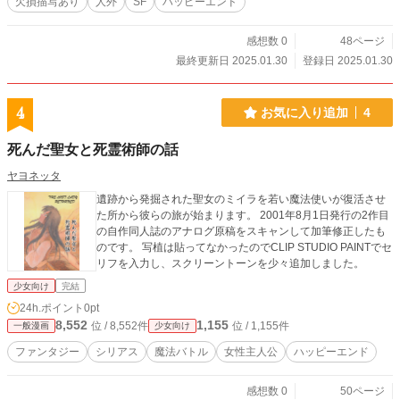
欠損描写あり
人外
SF
ハッピーエンド
感想数 0
48ページ
最終更新日 2025.01.30
登録日 2025.01.30
4
お気に入り追加
4
死んだ聖女と死霊術師の話
ヤヨネッタ
遺跡から発掘された聖女のミイラを若い魔法使いが復活させ
た所から彼らの旅が始まります。 2001年8月1日発行の2作目
の自作同人誌のアナログ原稿をスキャンして加筆修正したも
のです。 写植は貼ってなかったのでCLIP STUDIO PAINTでセ
リフを入力し、スクリーントーンを少々追加しました。
少女向け
完結
24h.ポイント
0pt
8,552
1,155
位 / 8,552件
位 / 1,155件
一般漫画
少女向け
ファンタジー
シリアス
魔法バトル
女性主人公
ハッピーエンド
感想数 0
50ページ