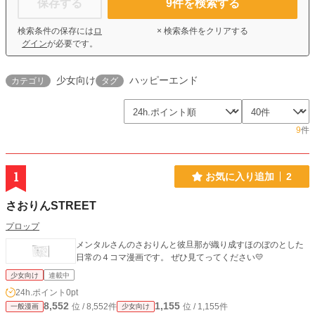
保存する
9
件を検索する
検索条件の保存には
ロ
× 検索条件をクリアする
グイン
が必要です。
少女向け
ハッピーエンド
カテゴリ
タグ
9
件
1
お気に入り追加
2
さおりんSTREET
プロップ
メンタルさんのさおりんと彼旦那が織り成すほのぼのとした
日常の４コマ漫画です。 ぜひ見てってください💛
少女向け
連載中
24h.ポイント
0pt
8,552
1,155
位 / 8,552件
位 / 1,155件
一般漫画
少女向け