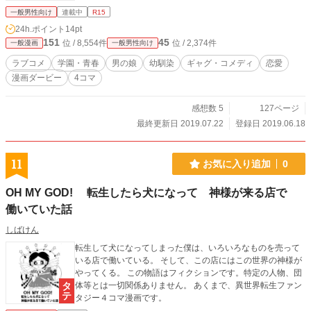
一般男性向け
連載中
R15
24h.ポイント
14pt
151
45
位 / 8,554件
位 / 2,374件
一般漫画
一般男性向け
ラブコメ
学園・青春
男の娘
幼馴染
ギャグ・コメディ
恋愛
漫画ダービー
4コマ
感想数 5
127ページ
最終更新日 2019.07.22
登録日 2019.06.18
11
お気に入り追加
0
OH MY GOD! 転生したら犬になって 神様が来る店で
働いていた話
しばけん
転生して犬になってしまった僕は、いろいろなものを売って
いる店で働いている。 そして、この店にはこの世界の神様が
やってくる。 この物語はフィクションです。特定の人物、団
体等とは一切関係ありません。 あくまで、異世界転生ファン
タジー４コマ漫画です。