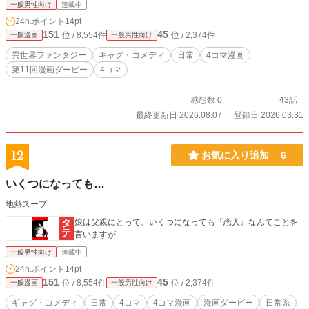
一般男性向け
連載中
24h.ポイント
14pt
151
45
位 / 8,554件
位 / 2,374件
一般漫画
一般男性向け
異世界ファンタジー
ギャグ・コメディ
日常
4コマ漫画
第11回漫画ダービー
4コマ
感想数 0
43話
最終更新日 2026.08.07
登録日 2026.03.31
12
お気に入り追加
6
いくつになっても…
地熱スープ
娘は父親にとって、いくつになっても『恋人』なんてことを
言いますが…
一般男性向け
連載中
24h.ポイント
14pt
151
45
位 / 8,554件
位 / 2,374件
一般漫画
一般男性向け
ギャグ・コメディ
日常
4コマ
4コマ漫画
漫画ダービー
日常系