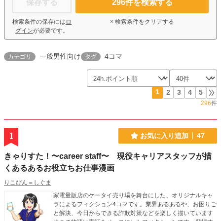
保存する
296
件を検索する
検索条件の保存には
ロ
× 検索条件をクリアする
グイン
が必要です。
一般男性向け
4コマ
カテゴリ
タグ
1
2
3
4
5
296
件
1
お気に入り追加
47
きゃりすた！〜career staff〜 現役キャリアスタッフが描
くあるあるお役立ちお仕事漫画
りこぴん＝しぐま
家電量販店のケータイ売り場を舞台にした、オリジナルキャ
ラによるフィクション4コマです。業界あるあるや、お困りご
と解決、今日からできる詐欺対策などを楽しく描いています