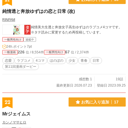
純情透と奔放ゆずはの恋と日常 (改)
RINFAM
純情美大生透と奔放女子高生ゆずはのラブコメ4コマです。
※タテ読みに変更するため再投稿しています。
一般男性向け
連載中
24h.ポイント
7pt
226
67
位 / 8,554件
位 / 2,374件
一般漫画
一般男性向け
恋愛
ラブコメ
4コマ
ほのぼの
少女
青春
日常
第11回漫画ダービー
感想数 1
19話
最終更新日 2026.07.23
登録日 2023.09.25
22
お気に入り追加
17
Mrジェイムス
カンノマサヒロ