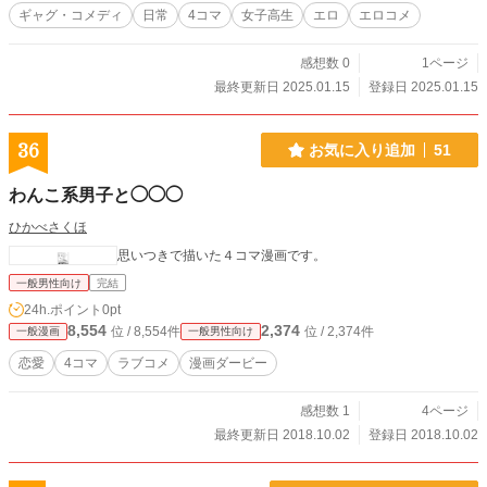
ギャグ・コメディ
日常
4コマ
女子高生
エロ
エロコメ
感想数 0
1ページ
最終更新日 2025.01.15
登録日 2025.01.15
36
お気に入り追加
51
わんこ系男子と◯◯◯
ひかべさくほ
思いつきで描いた４コマ漫画です。
一般男性向け
完結
24h.ポイント
0pt
8,554
2,374
位 / 8,554件
位 / 2,374件
一般漫画
一般男性向け
恋愛
4コマ
ラブコメ
漫画ダービー
感想数 1
4ページ
最終更新日 2018.10.02
登録日 2018.10.02