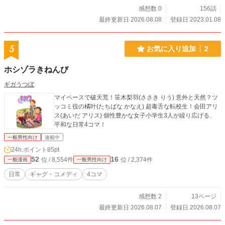
感想数 0
156話
最終更新日 2026.08.08
登録日 2023.01.08
5
お気に入り追加
2
ホシゾラきねんび
ギガうつぼ
マイペースで破天荒！笹木梨羽(ささき りう) 意外と天然？ツ
ッコミ役の橘叶(たちばな かなえ) 超毒舌な転校生！会田アリ
ス(あいだ アリス) 個性豊かな女子小学生3人が繰り広げる、
平和な日常4コマ！
一般男性向け
連載中
24h.ポイント
85pt
52
16
位 / 8,554件
位 / 2,374件
一般漫画
一般男性向け
日常
ギャグ・コメディ
4コマ
感想数 2
13ページ
最終更新日 2026.08.07
登録日 2026.08.07