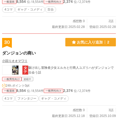
8,554
2,374
位 / 8,554件
位 / 2,374件
一般漫画
一般男性向け
4コマ
ギャグ・コメディ
百合
感想数 0
2話
最終更新日 2025.02.28
登録日 2025.02.28
30
お気に入り追加
2
ダンジョンの商い
小回りオオマワリ
駆け出し冒険者少女エルカと行商人ユズリハがダンジョンで
出会う話
一般男性向け
連載中
24h.ポイント
0pt
8,554
2,374
位 / 8,554件
位 / 2,374件
一般漫画
一般男性向け
4コマ
ファンタジー
ギャグ・コメディ
感想数 0
3話
最終更新日 2025.12.18
登録日 2025.10.09