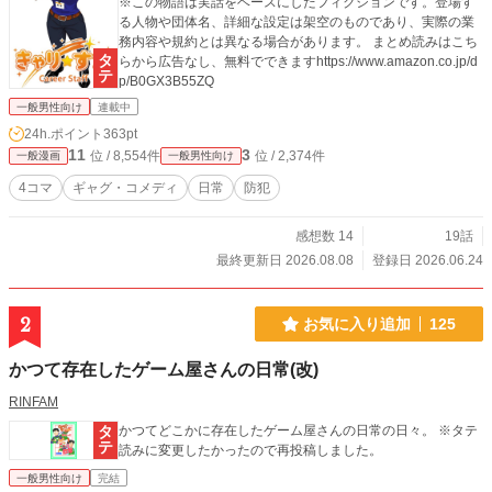
※この物語は実話をベースにしたフィクションです。登場す
る人物や団体名、詳細な設定は架空のものであり、実際の業
務内容や規約とは異なる場合があります。 まとめ読みはこち
らから広告なし、無料でできますhttps://www.amazon.co.jp/d
p/B0GX3B55ZQ
一般男性向け
連載中
24h.ポイント
363pt
11
3
位 / 8,554件
位 / 2,374件
一般漫画
一般男性向け
4コマ
ギャグ・コメディ
日常
防犯
感想数 14
19話
最終更新日 2026.08.08
登録日 2026.06.24
2
お気に入り追加
125
かつて存在したゲーム屋さんの日常(改)
RINFAM
かつてどこかに存在したゲーム屋さんの日常の日々。 ※タテ
読みに変更したかったので再投稿しました。
一般男性向け
完結