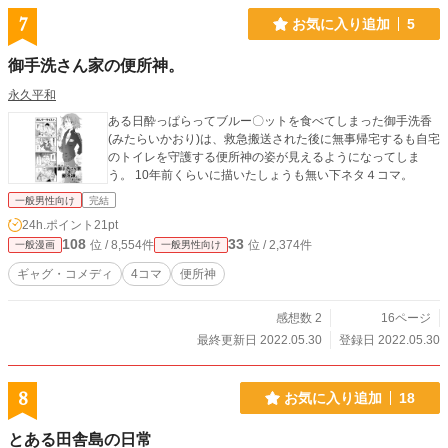
7
お気に入り追加
5
御手洗さん家の便所神。
永久平和
ある日酔っぱらってブルー〇ットを食べてしまった御手洗香
(みたらいかおり)は、救急搬送された後に無事帰宅するも自宅
のトイレを守護する便所神の姿が見えるようになってしま
う。 10年前くらいに描いたしょうも無い下ネタ４コマ。
一般男性向け
完結
24h.ポイント
21pt
108
33
位 / 8,554件
位 / 2,374件
一般漫画
一般男性向け
ギャグ・コメディ
4コマ
便所神
感想数 2
16ページ
最終更新日 2022.05.30
登録日 2022.05.30
8
お気に入り追加
18
とある田舎島の日常