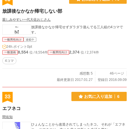
放課後なかなか帰宅しない部
親しみやすい一代大佐おじさん
放課後なかなか帰宅せずダラダラ遊んでる三人組の4コマで
す。
一般男性向け
連載中
24h.ポイント
0pt
8,554
2,374
位 / 8,554件
位 / 2,374件
一般漫画
一般男性向け
4コマ
感想数 5
46ページ
最終更新日 2017.01.27
登録日 2016.09.09
33
お気に入り追加
6
エフネコ
間佑知
ひょんなことから改造されてしまったネコ。 それが「エフネ