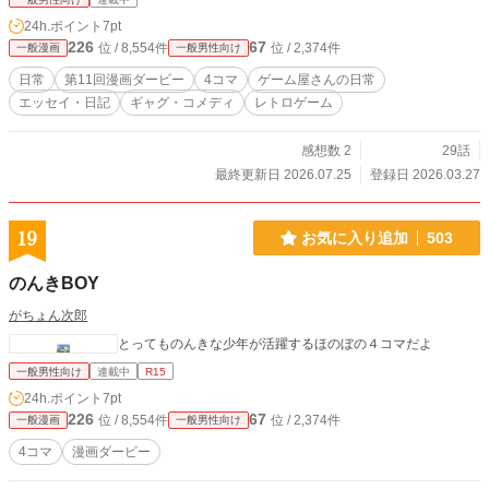
24h.ポイント
7pt
226
67
位 / 8,554件
位 / 2,374件
一般漫画
一般男性向け
日常
第11回漫画ダービー
4コマ
ゲーム屋さんの日常
エッセイ・日記
ギャグ・コメディ
レトロゲーム
感想数 2
29話
最終更新日 2026.07.25
登録日 2026.03.27
19
お気に入り追加
503
のんきBOY
がちょん次郎
とってものんきな少年が活躍するほのぼの４コマだよ
一般男性向け
連載中
R15
24h.ポイント
7pt
226
67
位 / 8,554件
位 / 2,374件
一般漫画
一般男性向け
4コマ
漫画ダービー