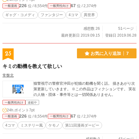
226
67
位 / 8,554件
位 / 2,374件
一般漫画
一般男性向け
ギャグ・コメディ
ファンタジー
4コマ
異世界
感想数 26
51ページ
最終更新日 2019.09.15
登録日 2019.06.28
25
お気に入り追加
7
キミの動機を教えて欲しい
常盤北
猫警視庁の警察官沖田が犯猫の動機を聞く話。 描きあがり次
第更新していきます。 ※この作品はフィクションです。 実在
の人物・団体・事件等とは一切関係ありません。
一般男性向け
連載中
24h.ポイント
7pt
226
67
位 / 8,554件
位 / 2,374件
一般漫画
一般男性向け
4コマ
ミステリー風
ケモノ
第11回漫画ダービー