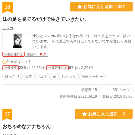
16
お気に入り追加
367
妹の足を見てるだけで生きていきたい。
シンカ
小説とマンガの間のような作品です。妹の足をテーマに描い
ています。 それ以上でもそれ以下でもないですが宜しくお願
いします。
一般男性向け
連載中
R15
24h.ポイント
7pt
226
67
位 / 8,554件
位 / 2,374件
一般漫画
一般男性向け
ほっこり
日常
4コマ
妹
じんわり
漫画ダービー
感想数 15
351ページ
最終更新日 2021.09.19
登録日 2018.06.08
17
お気に入り追加
3
おちゃめなナナちゃん