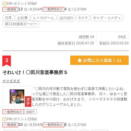
24h.ポイント
328pt
12
4
位 / 8,554件
位 / 2,374件
一般漫画
一般男性向け
日常
お仕事
レトロゲーム
ほのぼの
4コマ
ギャグ・コメディ
第11回漫画ダービー
感想数 34
64話
最終更新日 2026.07.25
登録日 2023.02.03
3
お気に入り追加
11
それいけ！〇田川音楽事務所Ｓ
ヤマダダダ
「〇田川の河川敷で電気を使わずに楽器で演奏したいよね」
ってな感じで発足した〇田川音楽事務所。 日々、ゆるーく音
楽活動をやり続け、おかげさまで、 シリーズ２０００回連載
したのでリニューアルしました。
一般男性向け
連載中
24h.ポイント
228pt
30
8
位 / 8,554件
位 / 2,374件
一般漫画
一般男性向け