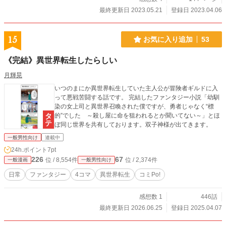
最終更新日 2023.05.21
登録日 2023.04.06
15
お気に入り追加
53
《完結》異世界転生したらしい
月輝晃
いつのまにか異世界転生していた主人公が冒険者ギルドに入
って悪戦苦闘する話です。 完結したファンタジー小説「幼馴
染の女上司と異世界召喚された僕ですが、勇者じゃなく“標
的”でした ～殺し屋に命を狙われるとか聞いてない～」とほ
ぼ同じ世界を共有しております。双子神様が出てきます。
一般男性向け
連載中
24h.ポイント
7pt
226
67
位 / 8,554件
位 / 2,374件
一般漫画
一般男性向け
日常
ファンタジー
4コマ
異世界転生
コミPo!
感想数 1
446話
最終更新日 2026.06.25
登録日 2025.04.07