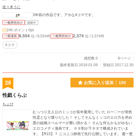
佐々木うに
3年前の作品です。アホな4コマです。
一般男性向け
連載中
24h.ポイント
0pt
8,554
2,374
位 / 8,554件
位 / 2,374件
一般漫画
一般男性向け
4コマ
感想数 0
9ページ
最終更新日 2018.01.09
登録日 2017.12.30
28
お気に入り追加
150
性戯くらぶ
ちょび
むっつり主人公のミッコが長年愛用していた ロー〇ーが突然
性霊となり喋りだした！ そしてそんなミッコのエロ力を求め
悪の組織スペルマーが襲い掛かる！ そんな何もかもがゆるい
エロコメディ漫画です。 ※９割が下ネタで構成されていま
す。【R15】？ ニコニコ静画で先行公開しています。 週一更