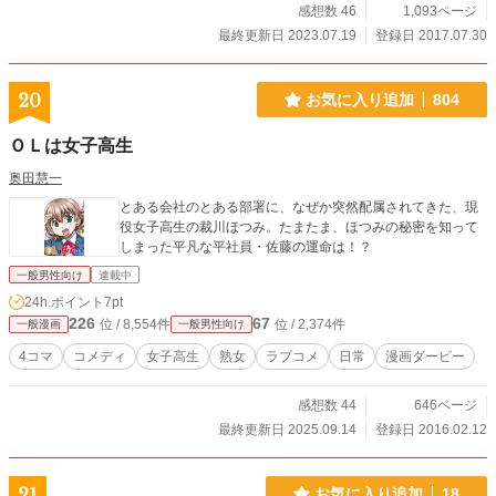
感想数 46
1,093ページ
最終更新日 2023.07.19
登録日 2017.07.30
20
お気に入り追加
804
ＯＬは女子高生
奥田慧一
とある会社のとある部署に、なぜか突然配属されてきた、現
役女子高生の裁川ほつみ。たまたま、ほつみの秘密を知って
しまった平凡な平社員・佐藤の運命は！？
一般男性向け
連載中
24h.ポイント
7pt
226
67
位 / 8,554件
位 / 2,374件
一般漫画
一般男性向け
4コマ
コメディ
女子高生
熟女
ラブコメ
日常
漫画ダービー
感想数 44
646ページ
最終更新日 2025.09.14
登録日 2016.02.12
21
お気に入り追加
18