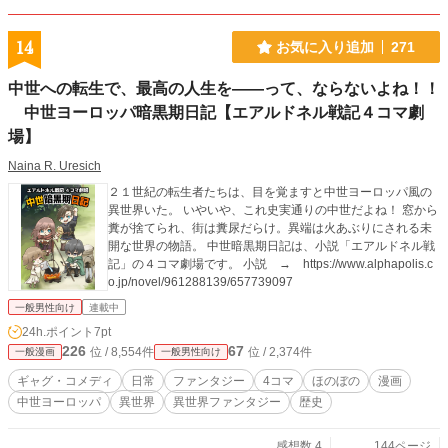
14
お気に入り追加
271
中世への転生で、最高の人生を――って、ならないよね！！
中世ヨーロッパ暗黒期日記【エアルドネル戦記４コマ劇
場】
Naina R. Uresich
２１世紀の転生者たちは、目を覚ますと中世ヨーロッパ風の
異世界いた。 いやいや、これ史実通りの中世だよね！ 窓から
糞が捨てられ、街は糞尿だらけ。異端は火あぶりにされる未
開な世界の物語。 中世暗黒期日記は、小説「エアルドネル戦
記」の４コマ劇場です。 小説 → https://www.alphapolis.c
o.jp/novel/961288139/657739097
一般男性向け
連載中
24h.ポイント
7pt
226
67
位 / 8,554件
位 / 2,374件
一般漫画
一般男性向け
ギャグ・コメディ
日常
ファンタジー
4コマ
ほのぼの
漫画
中世ヨーロッパ
異世界
異世界ファンタジー
歴史
感想数 4
144ページ