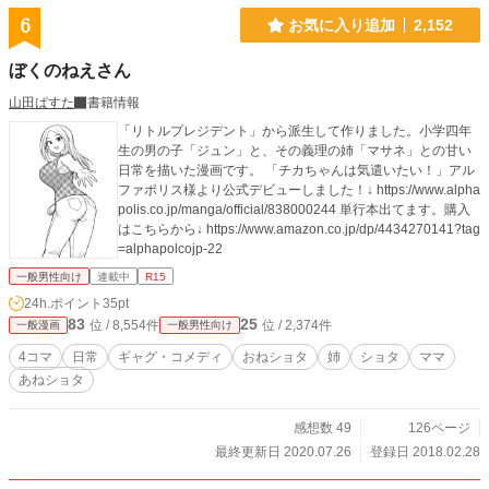
6
お気に入り追加
2,152
ぼくのねえさん
山田ぱすた
書籍情報
「リトルプレジデント」から派生して作りました。小学四年
生の男の子「ジュン」と、その義理の姉「マサネ」との甘い
日常を描いた漫画です。 「チカちゃんは気遣いたい！」アル
ファポリス様より公式デビューしました！↓ https://www.alpha
polis.co.jp/manga/official/838000244 単行本出てます。購入
はこちらから↓ https://www.amazon.co.jp/dp/4434270141?tag
=alphapolcojp-22
一般男性向け
連載中
R15
24h.ポイント
35pt
83
25
位 / 8,554件
位 / 2,374件
一般漫画
一般男性向け
4コマ
日常
ギャグ・コメディ
おねショタ
姉
ショタ
ママ
あねショタ
感想数 49
126ページ
最終更新日 2020.07.26
登録日 2018.02.28