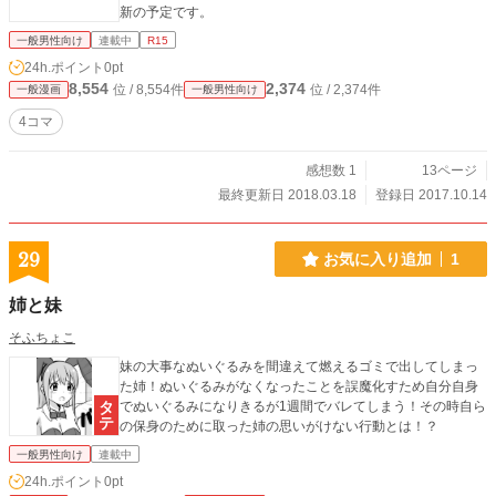
新の予定です。
一般男性向け
連載中
R15
24h.ポイント
0pt
8,554
2,374
位 / 8,554件
位 / 2,374件
一般漫画
一般男性向け
4コマ
感想数 1
13ページ
最終更新日 2018.03.18
登録日 2017.10.14
29
お気に入り追加
1
姉と妹
そふちょこ
妹の大事なぬいぐるみを間違えて燃えるゴミで出してしまっ
た姉！ぬいぐるみがなくなったことを誤魔化すため自分自身
でぬいぐるみになりきるが1週間でバレてしまう！その時自ら
の保身のために取った姉の思いがけない行動とは！？
一般男性向け
連載中
24h.ポイント
0pt