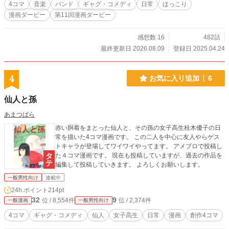
4コマ
音楽
バンド
ギャグ・コメディ
日常
ほっこり
漫画ダービー
第11回漫画ダービー
感想数 16
482話
最終更新日 2026.08.09
登録日 2025.04.24
4
お気に入り追加
6
仙人と孫
あまつばら
赤い胴着をまとった仙人と、その孫の女子高生桂木優子の日
常を描いた4コマ漫画です。 この二人を中心に友人やらゲス
トキャラが登場してワイワイやってます。 アメブロで投稿し
た４コマ漫画です。 現在も投稿していますが、過去の作品を
編集して投稿していきます。 よろしくお願いします。
一般男性向け
連載中
24h.ポイント
214pt
32
9
位 / 8,554件
位 / 2,374件
一般漫画
一般男性向け
4コマ
ギャグ・コメディ
仙人
女子高生
日常
漫画
創作4コマ