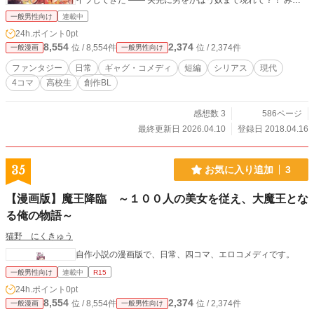
イラしてきた ―― 矢先に男をかばう奴まで現れて？！ みた
いなのの本編と短編 ②現代モノ短編と、飽きた百合漫画をば
一般男性向け
連載中
24h.ポイント
0pt
8,554
2,374
位 / 8,554件
位 / 2,374件
一般漫画
一般男性向け
ファンタジー
日常
ギャグ・コメディ
短編
シリアス
現代
4コマ
高校生
創作BL
感想数 3
586ページ
最終更新日 2026.04.10
登録日 2018.04.16
35
お気に入り追加
3
【漫画版】魔王降臨 ～１００人の美女を従え、大魔王とな
る俺の物語～
猫野 にくきゅう
自作小説の漫画版で、日常、四コマ、エロコメディです。
一般男性向け
連載中
R15
24h.ポイント
0pt
8,554
2,374
位 / 8,554件
位 / 2,374件
一般漫画
一般男性向け