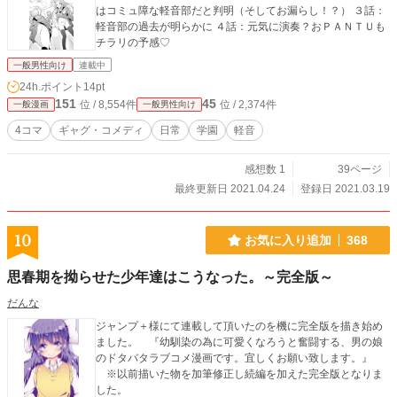
はコミュ障な軽音部だと判明（そしてお漏らし！？） ３話：
軽音部の過去が明らかに ４話：元気に演奏？おＰＡＮＴＵも
チラリの予感♡
一般男性向け
連載中
24h.ポイント
14pt
151
45
位 / 8,554件
位 / 2,374件
一般漫画
一般男性向け
4コマ
ギャグ・コメディ
日常
学園
軽音
感想数 1
39ページ
最終更新日 2021.04.24
登録日 2021.03.19
10
お気に入り追加
368
思春期を拗らせた少年達はこうなった。～完全版～
だんな
ジャンプ＋様にて連載して頂いたのを機に完全版を描き始め
ました。 『幼馴染の為に可愛くなろうと奮闘する、男の娘
のドタバタラブコメ漫画です。宜しくお願い致します。』
※以前描いた物を加筆修正し続編を加えた完全版となりま
した。