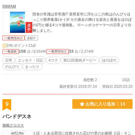
RINFAM
田舎の常識は非常識!? 某県某市に浮かぶこの島はのんびりほ
っこり限界集落(オイ)!! その過去の輝ける栄光と衰退をほのぼ
の(!?)と綴る4コマ漫画集。 ※ヘッポコゲーマーの日常より分
離しました。
一般男性向け
連載中
24h.ポイント
21pt
108
33
位 / 8,554件
位 / 2,374件
一般漫画
一般男性向け
日常
エッセイ・日記
4コマ
第11回漫画ダービー
ほのぼの
のんびり
まったり
感想数 2
10話
最終更新日 2026.07.24
登録日 2025.03.20
9
お気に入り追加
13
バンドデスネ
御椀クロスケ
１話：とある部活に拉致された忍びの里のお姫様 ２話：そこ