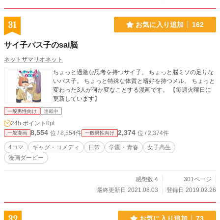
31
お気に入り追加
162
サイ子パス子のsai脳
ネットザマリオネット
ちょっと過激な思考を持つサイ子。 ちょっと脳ミソの足りな
いパス子。 ちょっと特殊な体質と嗜好を持つメル。 ちょっと
変わった3人が何か変なことする漫画です。 【毎週火曜日に
更新しています】
一般男性向け
連載中
24h.ポイント
0pt
8,554
2,374
位 / 8,554件
位 / 2,374件
一般漫画
一般男性向け
4コマ
ギャグ・コメディ
日常
学園・青春
女子高生
漫画ダービー
感想数 4
301ページ
最終更新日 2021.08.03
登録日 2019.02.26
32
お気に入り追加
73