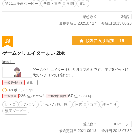
第11回漫画ダービー
学園・青春
学園
笑い
感想数 0
36話
最終更新日 2025.07.27
登録日 2025.06.20
13
お気に入り追加
19
ゲームクリエイターまい 2bit
konoha
ゲームクリエイターまいの四コマ漫画です。 主に8ビット時
代のパソコンのお話です。
一般男性向け
連載中
24h.ポイント
7pt
226
67
位 / 8,554件
位 / 2,374件
一般漫画
一般男性向け
レトロ
パソコン
おっさんほいほい
日常
4コマ
ほっこり
漫画ダービー
感想数 2
101ページ
最終更新日 2021.06.13
登録日 2018.07.30