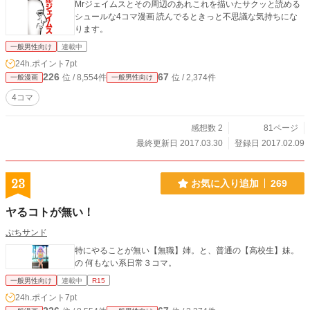
Mrジェイムスとその周辺のあれこれを描いたサクッと読める
シュールな4コマ漫画 読んでるときっと不思議な気持ちにな
ります。
一般男性向け
連載中
24h.ポイント
7pt
226
67
位 / 8,554件
位 / 2,374件
一般漫画
一般男性向け
4コマ
感想数 2
81ページ
最終更新日 2017.03.30
登録日 2017.02.09
23
お気に入り追加
269
ヤるコトが無い！
ぷちサンド
特にやることが無い【無職】姉。と、普通の【高校生】妹。
の 何もない系日常３コマ。
一般男性向け
連載中
R15
24h.ポイント
7pt