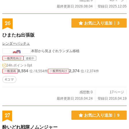
感想数 0
43ページ
最終更新日 2026.08.04
登録日 2025.12.05
26
お気に入り追加
3
ひまたね出張版
レンダーバッチェ
本部から気まぐれランダム移植
一般男性向け
連載中
24h.ポイント
0pt
8,554
2,374
位 / 8,554件
位 / 2,374件
一般漫画
一般男性向け
4コマ
感想数 0
17ページ
最終更新日 2016.04.24
登録日 2016.04.19
27
お気に入り追加
9
酔いどれ戦隊ノムンジャー