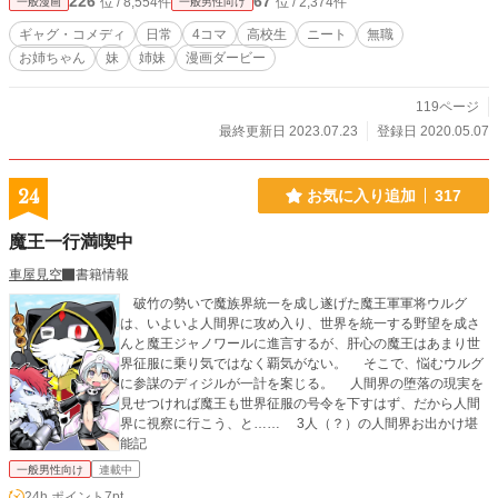
226
67
位 / 8,554件
位 / 2,374件
一般漫画
一般男性向け
ギャグ・コメディ
日常
4コマ
高校生
ニート
無職
お姉ちゃん
妹
姉妹
漫画ダービー
119ページ
最終更新日 2023.07.23
登録日 2020.05.07
24
お気に入り追加
317
魔王一行満喫中
車屋見空
書籍情報
破竹の勢いで魔族界統一を成し遂げた魔王軍軍将ウルグ
は、いよいよ人間界に攻め入り、世界を統一する野望を成さ
んと魔王ジャノワールに進言するが、肝心の魔王はあまり世
界征服に乗り気ではなく覇気がない。 そこで、悩むウルグ
に参謀のディジルが一計を案じる。 人間界の堕落の現実を
見せつければ魔王も世界征服の号令を下すはず、だから人間
界に視察に行こう、と…… 3人（？）の人間界お出かけ堪
能記
一般男性向け
連載中
24h.ポイント
7pt