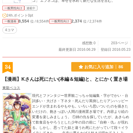
コ」 エフネコは、幸せを求めて新たな生活を営む。
一般男性向け
連載中
24h.ポイント
0pt
8,554
2,374
位 / 8,554件
位 / 2,374件
一般漫画
一般男性向け
4コマ
感想数 0
203ページ
最終更新日 2016.06.29
登録日 2016.05.23
34
お気に入り追加
86
【漫画】Kさんは死にたい(本編＆短編)と、とにかく置き場
東龍ベコス
現代とファンタジー世界観ごっちゃ短編集・字がでかい・台
詞多い・大げさ・下ネタ・死んだり罵倒したりアンハッピー
エンドが含まれるやもやも。いろいろ思いついたのを描きた
いだけの、飽きっぽい人間の漫画置き場です。内容より絵の
変遷を楽しみましょう。 ①姉の仇を探していたが、あきらめ
て飲食店をやろうとした少年の目の前に『自称・仇』が現れ
る。しかし、思ってた奴と違うわ死にたがっていて段々イラ