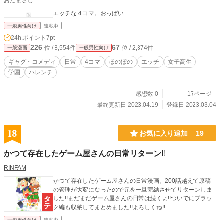
おだまさし
エッチな４コマ。おっぱい
一般男性向け
連載中
24h.ポイント
7pt
226
67
位 / 8,554件
位 / 2,374件
一般漫画
一般男性向け
ギャグ・コメディ
日常
4コマ
ほのぼの
エッチ
女子高生
学園
ハレンチ
感想数 0
17ページ
最終更新日 2023.04.19
登録日 2023.03.04
18
お気に入り追加
19
かつて存在したゲーム屋さんの日常リターン!!
RINFAM
かつて存在したゲーム屋さんの日常漫画。200話越えて原稿
の管理が大変になったので元を一旦完結させてリターンしま
した!!まだまだゲーム屋さんの日常は続くよ!!ついでにブラッ
ク編も収納してまとめました!!よろしくね!!
一般男性向け
連載中