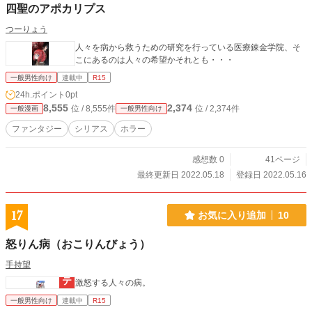
四聖のアポカリプス
つーりょう
人々を病から救うための研究を行っている医療錬金学院、そ
こにあるのは人々の希望かそれとも・・・
一般男性向け
連載中
R15
24h.ポイント
0pt
8,555
2,374
位 / 8,555件
位 / 2,374件
一般漫画
一般男性向け
ファンタジー
シリアス
ホラー
感想数 0
41ページ
最終更新日 2022.05.18
登録日 2022.05.16
17
お気に入り追加
10
怒りん病（おこりんびょう）
手持望
激怒する人々の病。
一般男性向け
連載中
R15