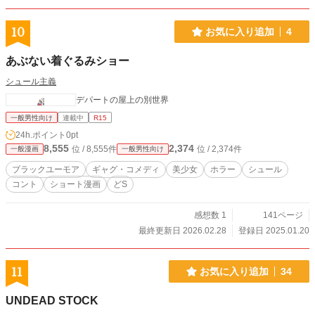
10
お気に入り追加
4
あぶない着ぐるみショー
シュール主義
デパートの屋上の別世界
一般男性向け
連載中
R15
24h.ポイント
0pt
8,555
2,374
位 / 8,555件
位 / 2,374件
一般漫画
一般男性向け
ブラックユーモア
ギャグ・コメディ
美少女
ホラー
シュール
コント
ショート漫画
どS
感想数 1
141ページ
最終更新日 2026.02.28
登録日 2025.01.20
11
お気に入り追加
34
UNDEAD STOCK