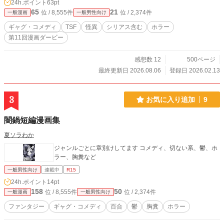
24h.ポイント
63pt
65
21
位 / 8,555件
位 / 2,374件
一般漫画
一般男性向け
ギャグ・コメディ
TSF
怪異
シリアス含む
ホラー
第11回漫画ダービー
感想数 12
500ページ
最終更新日 2026.08.06
登録日 2026.02.13
3
お気に入り追加
9
闇鍋短編漫画集
夏ソラわか
ジャンルごとに章別けしてます コメディ、切ない系、鬱、ホ
ラー、胸糞など
一般男性向け
連載中
R15
24h.ポイント
14pt
158
50
位 / 8,555件
位 / 2,374件
一般漫画
一般男性向け
ファンタジー
ギャグ・コメディ
百合
鬱
胸糞
ホラー