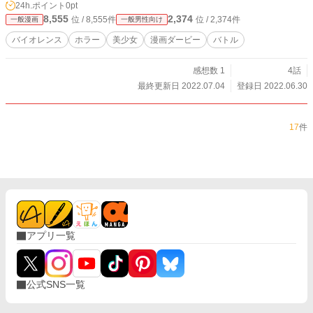
24h.ポイント
0pt
8,555
2,374
位 / 8,555件
位 / 2,374件
一般漫画
一般男性向け
バイオレンス
ホラー
美少女
漫画ダービー
バトル
感想数 1
4話
最終更新日 2022.07.04
登録日 2022.06.30
17
件
アプリ一覧
公式SNS一覧