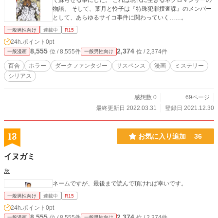
て蘇らせる事にした。 これは現代に生きるネクロマンサーの
物語。 そして、葉月と怜子は『特殊犯罪捜査課』のメンバー
として、あらゆるサイコ事件に関わっていく……。
一般男性向け
連載中
R15
24h.ポイント
0pt
8,555
2,374
位 / 8,555件
位 / 2,374件
一般漫画
一般男性向け
百合
ホラー
ダークファンタジー
サスペンス
漫画
ミステリー
シリアス
感想数 0
69ページ
最終更新日 2022.03.31
登録日 2021.12.30
13
お気に入り追加
36
イヌガミ
灰
ネームですが、最後まで読んで頂ければ幸いです。
一般男性向け
連載中
R15
24h.ポイント
0pt
8,555
2,374
位 / 8,555件
位 / 2,374件
一般漫画
一般男性向け