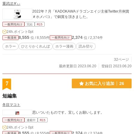
重武ぼぎぃ
2022年７月「KADOKAWAドラゴンエイジ主催Twitter月例賞
＃ホメバコ」で銅賞を頂きました。
一般男性向け
完結
R15
24h.ポイント
0pt
8,555
2,374
位 / 8,555件
位 / 2,374件
一般漫画
一般男性向け
ホラー
ひとりかくれんぼ
ホラー漫画
読み切り
32ページ
最終更新日 2023.06.20
登録日 2023.06.20
7
お気に入り追加
26
短編集
冬目マコト
思いついたものです。宜しくお願いします。
一般男性向け
連載中
R15
24h.ポイント
0pt
8,555
2,374
位 / 8,555件
位 / 2,374件
一般漫画
一般男性向け