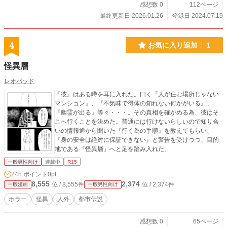
感想数 0
112ページ
最終更新日 2026.01.26
登録日 2024.07.19
4
お気に入り追加
1
怪異層
レオパッド
『彼』はある噂を耳に入れた。曰く『人が住む場所じゃない
マンション』、『不気味で得体の知れない何かがいる』、
『幽霊が出る』等々・・・。その真相を確かめる為、彼はそ
こへ行くことを決めた。普通には行けないらしいので知り合
いの情報通から聞いた『行く為の手順』を教えてもらい、
『身の安全は絶対に保証できない』と警告を受けつつ、目的
地である『怪異層』へと足を踏み入れた。
一般男性向け
連載中
R15
24h.ポイント
0pt
8,555
2,374
位 / 8,555件
位 / 2,374件
一般漫画
一般男性向け
ホラー
怪異
人外
都市伝説
感想数 0
65ページ