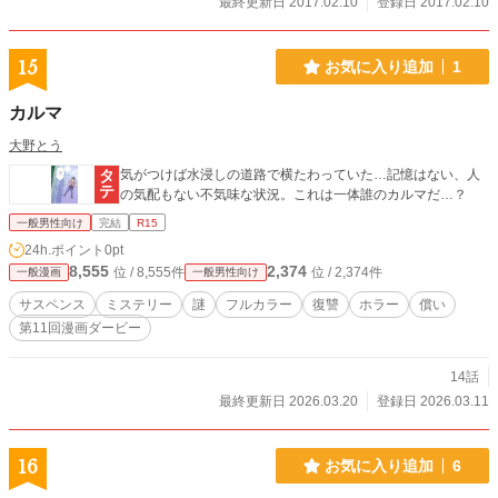
最終更新日 2017.02.10
登録日 2017.02.10
15
お気に入り追加
1
カルマ
大野とう
気がつけば水浸しの道路で横たわっていた…記憶はない、人
の気配もない不気味な状況。これは一体誰のカルマだ…？
一般男性向け
完結
R15
24h.ポイント
0pt
8,555
2,374
位 / 8,555件
位 / 2,374件
一般漫画
一般男性向け
サスペンス
ミステリー
謎
フルカラー
復讐
ホラー
償い
第11回漫画ダービー
14話
最終更新日 2026.03.20
登録日 2026.03.11
16
お気に入り追加
6