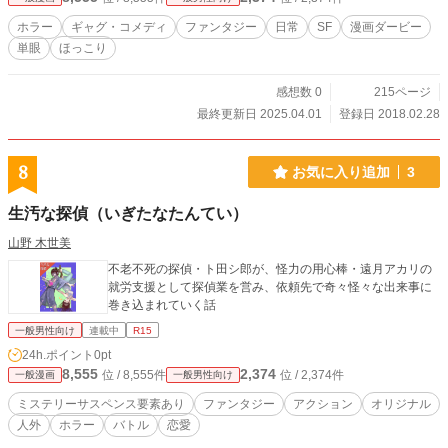
ホラー
ギャグ・コメディ
ファンタジー
日常
SF
漫画ダービー
単眼
ほっこり
感想数 0
215ページ
最終更新日 2025.04.01
登録日 2018.02.28
8
お気に入り追加
3
生汚な探偵（いぎたなたんてい）
山野 木世美
不老不死の探偵・ト田シ郎が、怪力の用心棒・遠月アカリの
就労支援として探偵業を営み、依頼先で奇々怪々な出来事に
巻き込まれていく話
一般男性向け
連載中
R15
24h.ポイント
0pt
8,555
2,374
位 / 8,555件
位 / 2,374件
一般漫画
一般男性向け
ミステリーサスペンス要素あり
ファンタジー
アクション
オリジナル
人外
ホラー
バトル
恋愛