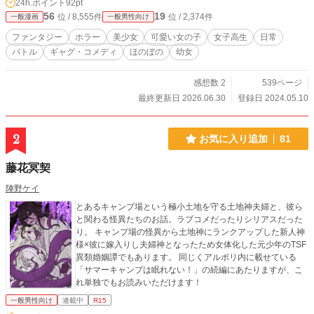
24h.ポイント
92pt
56
19
位 / 8,555件
位 / 2,374件
一般漫画
一般男性向け
ファンタジー
ホラー
美少女
可愛い女の子
女子高生
日常
バトル
ギャグ・コメディ
ほのぼの
幼女
感想数 2
539ページ
最終更新日 2026.06.30
登録日 2024.05.10
2
お気に入り追加
81
藤花冥契
陣野ケイ
とあるキャンプ場という極小土地を守る土地神夫婦と、彼ら
と関わる怪異たちのお話。ラブコメだったりシリアスだった
り。 キャンプ場の怪異から土地神にランクアップした新人神
様×彼に嫁入りし夫婦神となったため女体化した元少年のTSF
異類婚姻譚でもあります。 同じくアルポリ内に載せている
「サマーキャンプは眠れない！」の続編にあたりますが、こ
れ単独でもお読みいただけます！
一般男性向け
連載中
R15