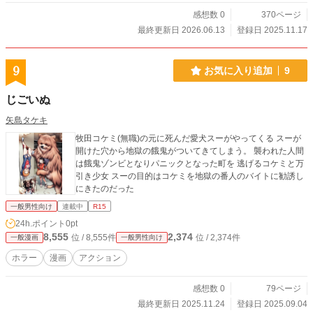
感想数 0
370ページ
最終更新日 2026.06.13
登録日 2025.11.17
9
お気に入り追加
9
じごいぬ
矢島タケキ
牧田コケミ(無職)の元に死んだ愛犬スーがやってくる スーが
開けた穴から地獄の餓鬼がついてきてしまう。 襲われた人間
は餓鬼ゾンビとなりパニックとなった町を 逃げるコケミと万
引き少女 スーの目的はコケミを地獄の番人のバイトに勧誘し
にきたのだった
一般男性向け
連載中
R15
24h.ポイント
0pt
8,555
2,374
位 / 8,555件
位 / 2,374件
一般漫画
一般男性向け
ホラー
漫画
アクション
感想数 0
79ページ
最終更新日 2025.11.24
登録日 2025.09.04