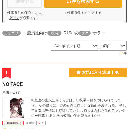
保存する
17
件を検索する
検索条件の保存には
ロ
× 検索条件をクリアする
グイン
が必要です。
一般男性向け
R15のみ
ホラー
カテゴリ
R指定
タグ
17
件
1
お気に入り追加
40
NO FACE
谷伍でんぱ
転校生の主人公岸くらげは、転校早々目をつけられてしま
う。 その帰りに、謎の女性に怪しげな仮面を渡される。 そし
て日常は無情にも崩壊していく… 血にまみれた仮面ファンタ
ジー開幕！ 君はその仮面に何を望みますか？
一般男性向け
連載中
R15