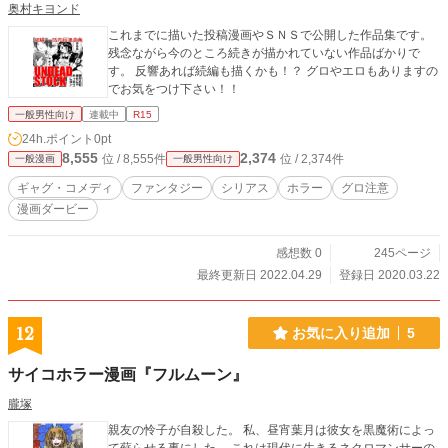
奥村キヨンド
これまでに描いた投稿漫画やＳＮＳで公開した作品集です。
残念ながら今のところ続きが描かれていない作品ばかりで
す。 反響あれば続編も描くかも！？ グロやエロもありますの
でお気をつけ下さい！！
一般男性向け
連載中
R15
24h.ポイント
0pt
8,555
2,374
位 / 8,555件
位 / 2,374件
一般漫画
一般男性向け
ギャグ・コメディ
ファンタジー
シリアス
ホラー
グロ注意
漫画ダービー
感想数 0
245ページ
最終更新日 2022.04.29
登録日 2020.03.22
12
お気に入り追加
5
サイコホラー漫画『フルムーン』
朧塚
親友の怜子が自殺した。 私、昼宵葉月は彼女を黒魔術によっ