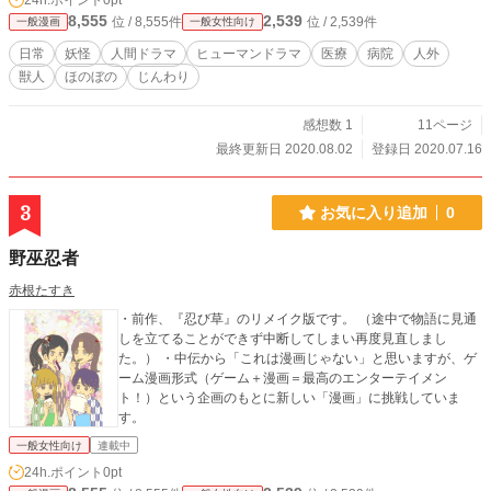
24h.ポイント
0pt
く。 医師として、そして人として成長する中で芽生える思
8,555
2,539
位 / 8,555件
位 / 2,539件
一般漫画
一般女性向け
い。そして忍び寄る病魔。 全ての研修を終えた時、陽菜は医
師としてどんな道を選ぶのか。 ※医療監修など、専門家のチ
日常
妖怪
人間ドラマ
ヒューマンドラマ
医療
病院
人外
ェックは入っておりません。内容に関しては多少実際の医療
獣人
ほのぼの
じんわり
と異なる部分があります。個人の創作であることを前提でご
覧ください。 同じ作品の小説を【ノベルアッププラス】【小
説家になろう】にあげています。
感想数 1
11ページ
最終更新日 2020.08.02
登録日 2020.07.16
3
お気に入り追加
0
野巫忍者
赤根たすき
・前作、『忍び草』のリメイク版です。 （途中で物語に見通
しを立てることができず中断してしまい再度見直しまし
た。） ・中伝から「これは漫画じゃない」と思いますが、ゲ
ーム漫画形式（ゲーム＋漫画＝最高のエンターテイメン
ト！）という企画のもとに新しい「漫画」に挑戦していま
す。
一般女性向け
連載中
24h.ポイント
0pt