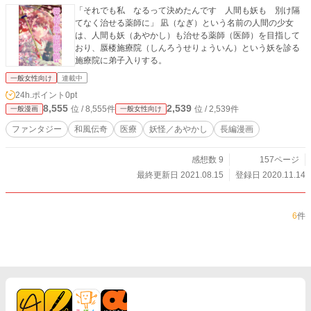
「それでも私 なるって決めたんです 人間も妖も 別け隔
てなく治せる薬師に」 凪（なぎ）という名前の人間の少女
は、人間も妖（あやかし）も治せる薬師（医師）を目指して
おり、蜃楼施療院（しんろうせりょういん）という妖を診る
施療院に弟子入りする。
一般女性向け
連載中
24h.ポイント
0pt
8,555
2,539
位 / 8,555件
位 / 2,539件
一般漫画
一般女性向け
ファンタジー
和風伝奇
医療
妖怪／あやかし
長編漫画
感想数 9
157ページ
最終更新日 2021.08.15
登録日 2020.11.14
6
件