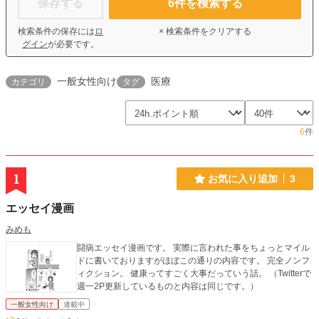
保存する
6
件を検索する
検索条件の保存には
ロ
× 検索条件をクリアする
グイン
が必要です。
一般女性向け
医療
カテゴリ
タグ
6
件
1
お気に入り追加
3
エッセイ漫画
みめも
闘病エッセイ漫画です。 実際に言われた事をちょっとマイル
ドに書いておりますがほぼこの通りの内容です。 完全ノンフ
ィクション。 健康ってすごく大事だっていう話。 （Twitterで
週一2P更新しているものと内容は同じです。）
一般女性向け
連載中