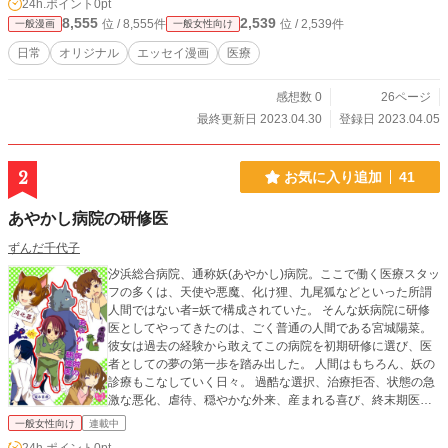
24h.ポイント
0pt
8,555
2,539
位 / 8,555件
位 / 2,539件
一般漫画
一般女性向け
日常
オリジナル
エッセイ漫画
医療
感想数 0
26ページ
最終更新日 2023.04.30
登録日 2023.04.05
2
お気に入り追加
41
あやかし病院の研修医
ずんだ千代子
汐浜総合病院、通称妖(あやかし)病院。ここで働く医療スタッ
フの多くは、天使や悪魔、化け狸、九尾狐などといった所謂
人間ではない者=妖で構成されていた。 そんな妖病院に研修
医としてやってきたのは、ごく普通の人間である宮城陽菜。
彼女は過去の経験から敢えてこの病院を初期研修に選び、医
者としての夢の第一歩を踏み出した。 人間はもちろん、妖の
診療もこなしていく日々。 過酷な選択、治療拒否、状態の急
激な悪化、虐待、穏やかな外来、産まれる喜び、終末期医
療。 壁にぶつかりつつも、個性溢れる指導医やスタッフ、頼
一般女性向け
連載中
もしい同期の助けを借りて陽菜はそれを確実に乗り越えてい