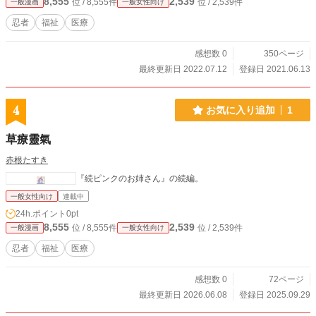
8,555
2,539
位 / 8,555件
位 / 2,539件
一般漫画
一般女性向け
忍者
福祉
医療
感想数 0
350ページ
最終更新日 2022.07.12
登録日 2021.06.13
4
お気に入り追加
1
草療靈氣
赤根たすき
『続ピンクのお姉さん』の続編。
一般女性向け
連載中
24h.ポイント
0pt
8,555
2,539
位 / 8,555件
位 / 2,539件
一般漫画
一般女性向け
忍者
福祉
医療
感想数 0
72ページ
最終更新日 2026.06.08
登録日 2025.09.29