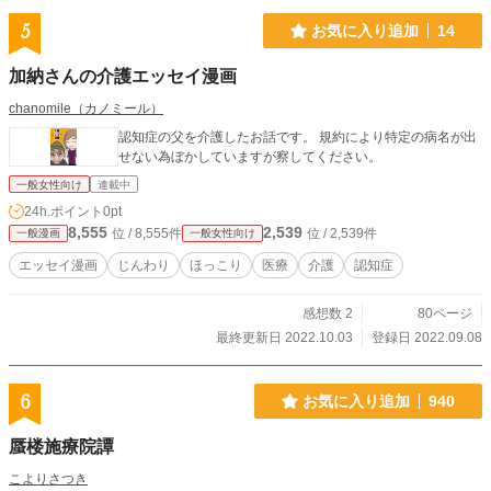
5
お気に入り追加
14
加納さんの介護エッセイ漫画
chanomile（カノミール）
認知症の父を介護したお話です。 規約により特定の病名が出
せない為ぼかしていますが察してください。
一般女性向け
連載中
24h.ポイント
0pt
8,555
2,539
位 / 8,555件
位 / 2,539件
一般漫画
一般女性向け
エッセイ漫画
じんわり
ほっこり
医療
介護
認知症
感想数 2
80ページ
最終更新日 2022.10.03
登録日 2022.09.08
6
お気に入り追加
940
蜃楼施療院譚
こよりさつき