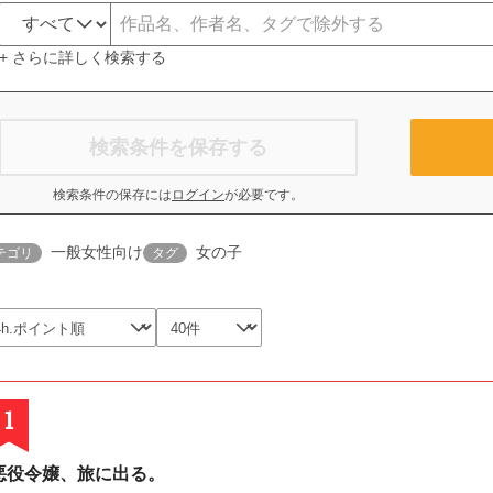
+ さらに詳しく検索する
検索条件を保存する
検索条件の保存には
ログイン
が必要です。
一般女性向け
女の子
テゴリ
タグ
1
悪役令嬢、旅に出る。