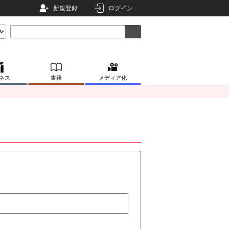
新規登録
ログイン
ネス
書籍
メディア化