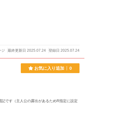
ージ
最終更新日 2025.07.24
登録日 2025.07.24
お気に入り追加
0
闘記です（主人公の露出があるためR指定に設定