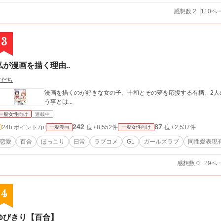
感想数 2
110ペ
3
私が漫画を描く理由..
すだち
漫画を描くのが好きな女の子、十和とその夢を応援する有栖。2人
う事とは...
一般女性向け
連載中
242
87
24h.ポイント
7pt
位 / 8,552件
位 / 2,537件
一般漫画
一般女性向け
恋愛
百合
ほっこり
日常
ラブコメ
GL
ガールズラブ
同性愛表現
感想数 0
29ペ
4
ゆびきり【百合】