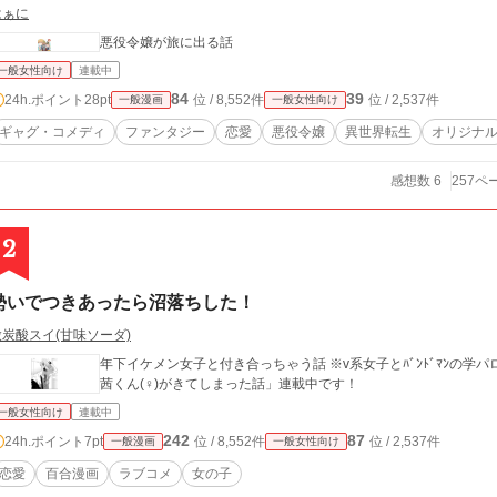
はぁに
悪役令嬢が旅に出る話
一般女性向け
連載中
84
39
24h.ポイント
28pt
位 / 8,552件
位 / 2,537件
一般漫画
一般女性向け
ギャグ・コメディ
ファンタジー
恋愛
悪役令嬢
異世界転生
オリジナ
感想数 6
257ペ
2
勢いでつきあったら沼落ちした！
微炭酸スイ(甘味ソーダ)
年下イケメン女子と付き合っちゃう話 ※v系女子とﾊﾞﾝﾄﾞﾏﾝの学
茜くん(♀)がきてしまった話」連載中です！
一般女性向け
連載中
242
87
24h.ポイント
7pt
位 / 8,552件
位 / 2,537件
一般漫画
一般女性向け
恋愛
百合漫画
ラブコメ
女の子