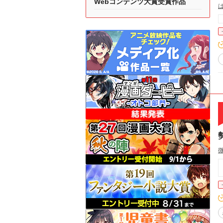
Webコンテンツ大賞受賞作品