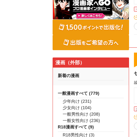
漫画（外部）
新着の漫画
一般漫画すべて (779)
少年向け (231)
少女向け (104)
一般男性向け (208)
一般女性向け (236)
R18漫画すべて (9)
R18男性向け (3)