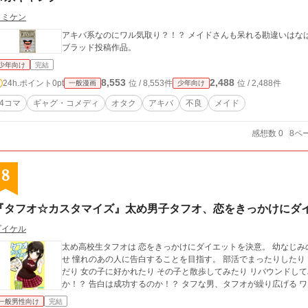
タミケン
アキバ系なのにワル気取り？！？ メイドさんも呆れる勘違いはなはだしきアホどもの日常4コマ作品。 ２００８年
ブラッド投稿作品。
少年向け
完結
8,553
2,488
24h.ポイント
0pt
位 / 8,553件
位 / 2,488件
一般漫画
少年向け
4コマ
ギャグ・コメディ
オタク
アキバ
不良
メイド
感想数 0
8ペ
8
『タフオ☆カスタマイズ』太め男子タフオ、恋をきっかけにダ
プイケル
太め高校生タフオは 恋をきっかけにダイエットを決意。 幼なじみ
せ 憧れのあの人に告白することを目指す。 部活でまったりしたり 図書館でハプニングに遭遇したり プールで遊ん
だり 女の子に好かれたり その子と散歩してみたり リバウンドしてみたり……。 果たして 
か！？ 告白は成功するのか！？ タフな男、タフオが
一般男性向け
完結