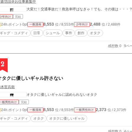
阿倉功治＠お仕事募集中
大変だ！交通事故だ！救急車呼ばなきゃ！でも、その後は・・・
少年向け
完結
8,553
2,488
24h.ポイント
0pt
位 / 8,553件
位 / 2,488件
一般漫画
少年向け
ギャグ・コメディ
日常
シュール
事件
創作
オタク
感想数 0
9ペ
2
オタクに優しいギャル許さない
梅木官兵衛
オタクに優しいギャルに認められないオタク
一般男性向け
完結
8,553
2,373
24h.ポイント
0pt
位 / 8,553件
位 / 2,373件
一般漫画
一般男性向け
ギャグ・コメディ
オタク
オタクに優しいギャル
感想数 0
4ペ