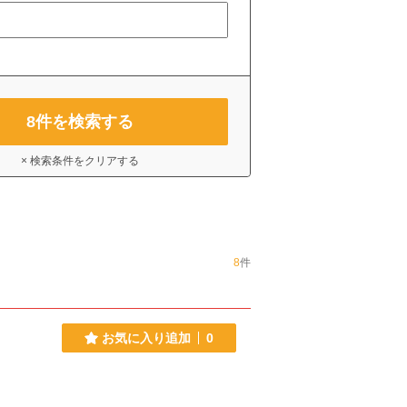
8
件を検索する
× 検索条件をクリアする
8
件
お気に入り追加
0