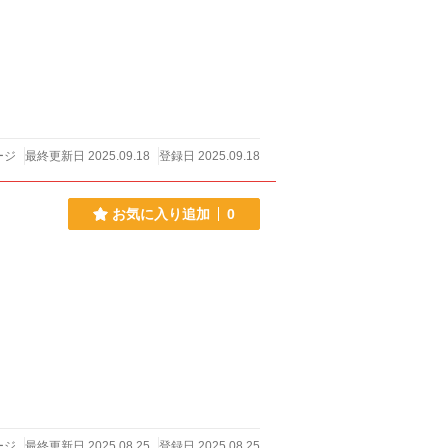
？
ージ
最終更新日 2025.09.18
登録日 2025.09.18
お気に入り追加
0
ージ
最終更新日 2025.08.25
登録日 2025.08.25