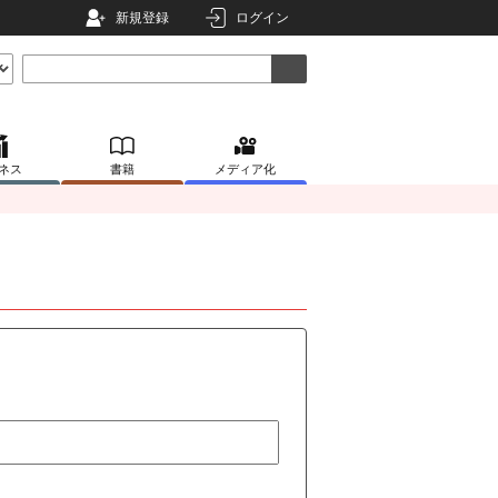
新規登録
ログイン
ネス
書籍
メディア化