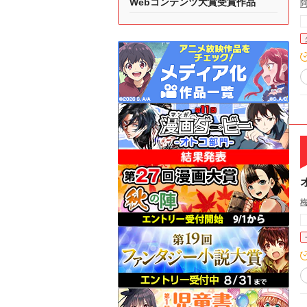
Webコンテンツ大賞受賞作品