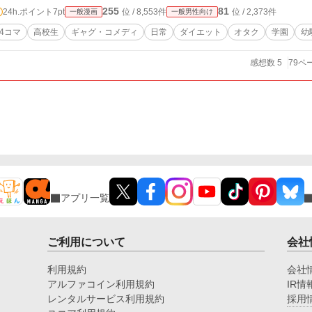
255
81
24h.ポイント
7pt
位 / 8,553件
位 / 2,373件
一般漫画
一般男性向け
4コマ
高校生
ギャグ・コメディ
日常
ダイエット
オタク
学園
幼
感想数 5
79ペ
アプリ一覧
ご利用について
会社
利用規約
会社
アルファコイン利用規約
IR情
レンタルサービス利用規約
採用