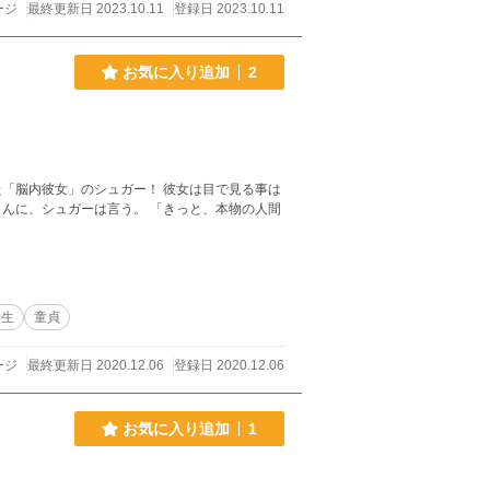
ージ
最終更新日 2023.10.11
登録日 2023.10.11
お気に入り追加
2
「脳内彼女」のシュガー！ 彼女は目で見る事は
んに、シュガーは言う。 「きっと、本物の人間
学生
童貞
ージ
最終更新日 2020.12.06
登録日 2020.12.06
お気に入り追加
1