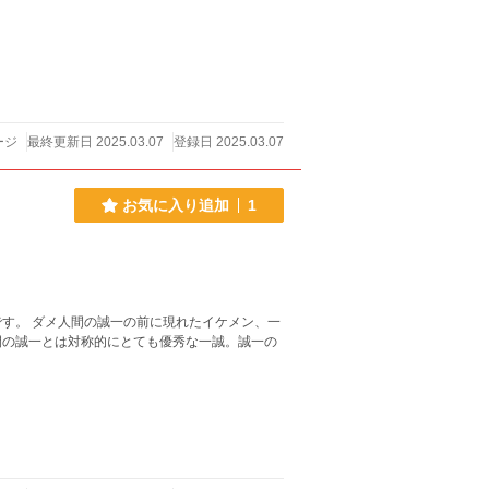
ージ
最終更新日 2025.03.07
登録日 2025.03.07
お気に入り追加
1
す。 ダメ人間の誠一の前に現れたイケメン、一
間の誠一とは対称的にとても優秀な一誠。誠一の