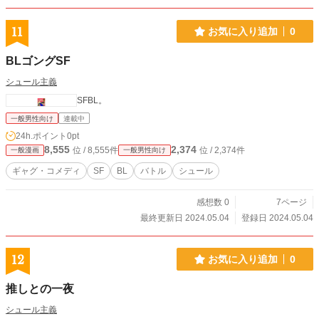
11
お気に入り追加
0
BLゴングSF
シュール主義
SFBL。
一般男性向け
連載中
24h.ポイント
0pt
8,555
2,374
位 / 8,555件
位 / 2,374件
一般漫画
一般男性向け
ギャグ・コメディ
SF
BL
バトル
シュール
感想数 0
7ページ
最終更新日 2024.05.04
登録日 2024.05.04
12
お気に入り追加
0
推しとの一夜
シュール主義