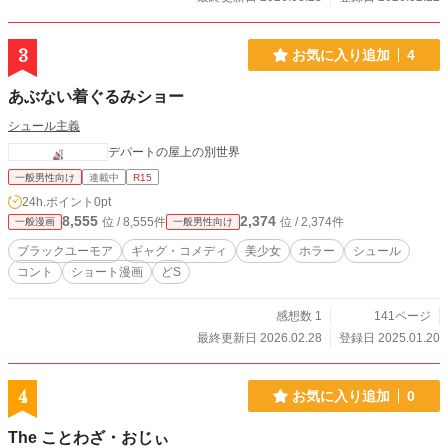
3
お気に入り追加
4
あぶない着ぐるみショー
シュール主義
デパートの屋上の別世界
一般男性向け
連載中
R15
24h.ポイント
0pt
8,555
2,374
位 / 8,555件
位 / 2,374件
一般漫画
一般男性向け
ブラックユーモア
ギャグ・コメディ
美少女
ホラー
シュール
コント
ショート漫画
どS
感想数 1
141ページ
最終更新日 2026.02.28
登録日 2025.01.20
4
お気に入り追加
0
The ことわざ・おじぃ