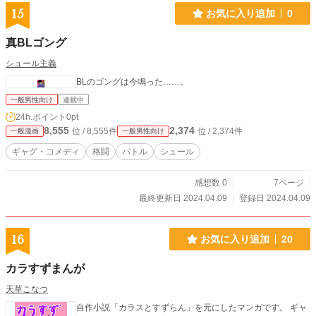
15
お気に入り追加
0
真BLゴング
シュール主義
BLのゴングは今鳴った……。
一般男性向け
連載中
24h.ポイント
0pt
8,555
2,374
位 / 8,555件
位 / 2,374件
一般漫画
一般男性向け
ギャグ・コメディ
格闘
バトル
シュール
感想数 0
7ページ
最終更新日 2024.04.09
登録日 2024.04.09
16
お気に入り追加
20
カラすずまんが
天草こなつ
自作小説「カラスとすずらん」を元にしたマンガです。 ギャ