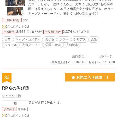
た本田。しかし、建物に入ると、先輩には見えないものが本
田には見えてしまう‥ 本田と幽霊少女が繰り広げる、ホラー
ギャグストーリーです。 宜しくお願い致します😎
一般男性向け
完結
24h.ポイント
0pt
8,555
2,374
位 / 8,555件
位 / 2,374件
一般漫画
一般男性向け
日常
ギャグ・コメディ
美少女
ホラー
シリアス
恋愛
シュール
漫画ダービー
学園・青春
漫画絵本
感想数 1
88ページ
最終更新日 2022.04.20
登録日 2022.04.20
35
お気に入り追加
1
RPＧの叫び③
シュール主義
勇者が道行く理由とは。
少年向け
連載中
24h.ポイント
0pt