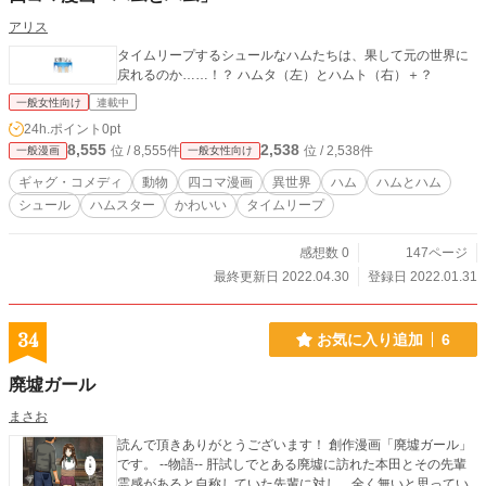
アリス
タイムリープするシュールなハムたちは、果して元の世界に
戻れるのか……！？ ハムタ（左）とハムト（右）＋？
一般女性向け
連載中
24h.ポイント
0pt
8,555
2,538
位 / 8,555件
位 / 2,538件
一般漫画
一般女性向け
ギャグ・コメディ
動物
四コマ漫画
異世界
ハム
ハムとハム
シュール
ハムスター
かわいい
タイムリープ
感想数 0
147ページ
最終更新日 2022.04.30
登録日 2022.01.31
34
お気に入り追加
6
廃墟ガール
まさお
読んで頂きありがとうございます！ 創作漫画「廃墟ガール」
です。 --物語-- 肝試しでとある廃墟に訪れた本田とその先輩
霊感があると自称していた先輩に対し、全く無いと思ってい