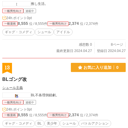
推し生活。
一般男性向け
連載中
24h.ポイント
0pt
8,555
2,374
位 / 8,555件
位 / 2,374件
一般漫画
一般男性向け
ギャグ・コメディ
シュール
アイドル
感想数 0
8ページ
最終更新日 2024.04.27
登録日 2024.04.27
13
お気に入り追加
0
BLゴング改
シュール主義
BL不条理倒錯劇。
一般男性向け
連載中
24h.ポイント
0pt
8,555
2,374
位 / 8,555件
位 / 2,374件
一般漫画
一般男性向け
ギャグ・コメディ
BL
美少年
シュール
バトルアクション