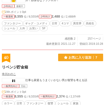
ル！頑張るなフランネル！
少年向け
連載中
24h.ポイント
0pt
8,555
2,488
位 / 8,555件
位 / 2,488件
一般漫画
少年向け
ファンタジー
ギャグ・コメディ
日常
4コマ
異世界
高校生
シュール
人外
お笑い
SF
感想数 2
257ページ
最終更新日 2021.11.27
登録日 2019.10.28
40
お気に入り追加
7
リベンジ貯金箱
寺川かのこ
仕事も家庭もうまくいかない男が復讐を考える話
一般男性向け
完結
24h.ポイント
0pt
8,555
2,374
位 / 8,555件
位 / 2,374件
一般漫画
一般男性向け
ホラー
日常
ファンタジー
復讐
シュール
家族