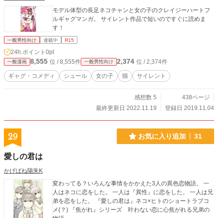
モデル体型の長足ネコチャンと女の子のクレイジーハートフ
ルギャグマンガ。 サイレント作品で短いのですぐに読めま
す！
一般男性向け
連載中
R15
24h.ポイント
0pt
8,555
2,374
位 / 8,555件
位 / 2,374件
一般漫画
一般男性向け
ギャグ・コメディ
シュール
女の子
猫
サイレント
感想数 5
438ページ
最終更新日 2022.11.19
登録日 2019.11.04
29
お気に入り追加
31
愛しの君は
かげばね陽朱K
変わってる？いろんな事情をかかえた3人の異色恋物語。 一
人はネコに恋をした。 一人は『異性』に恋をした。 一人は兄
弟を恋をした。 『愛しの君は』ネコ×ヒトのショートラブコ
メ(？) 『焦がれ』シリーズ 叶わない恋に心焦がれる兄弟の