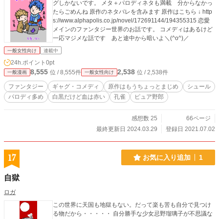
グしかないです。 メタ＋パロディネタも満載 分からなかっ
たらごめんね 原作のネタバレを含みます 原作はこちら ↓ http
s://www.alphapolis.co.jp/novel/172691144/194355315 恋愛
メインのファンタジー世界のお話です。 コメディはあるけど
一応マジメな話です あと途中から暗いよ＼(^o^)／
一般女性向け
連載中
24h.ポイント
0pt
8,555
2,538
位 / 8,555件
位 / 2,538件
一般漫画
一般女性向け
ファンタジー
ギャグ・コメディ
原作はもうちょっとまじめ
シュール
パロディ多め
白黒だけど血は赤い
孔雀
ピュア野郎
感想数 25
66ページ
最終更新日 2024.03.29
登録日 2021.07.02
17
お気に入り追加
1
自獄
ロガ
この世界に天国も地獄もない。だって楽も苦も自分で見つけ
る物だから・・・・・ 自分勝手な少女忌野瑠璃子が不思議な