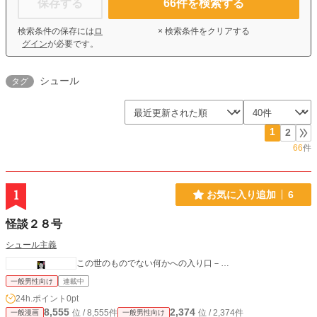
保存する
66
件を検索する
検索条件の保存には
ロ
× 検索条件をクリアする
グイン
が必要です。
シュール
タグ
1
2
66
件
1
お気に入り追加
6
怪談２８号
シュール主義
この世のものでない何かへの入り口－…
一般男性向け
連載中
24h.ポイント
0pt
8,555
2,374
位 / 8,555件
位 / 2,374件
一般漫画
一般男性向け