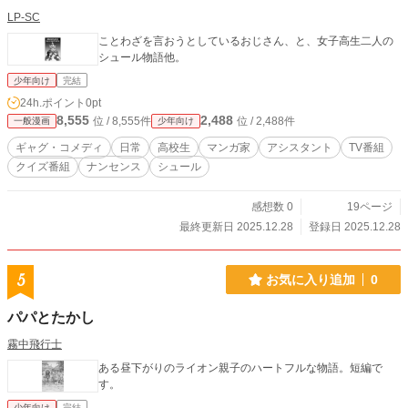
LP-SC
ことわざを言おうとしているおじさん、と、女子高生二人の
シュール物語他。
少年向け
完結
24h.ポイント
0pt
8,555
2,488
位 / 8,555件
位 / 2,488件
一般漫画
少年向け
ギャグ・コメディ
日常
高校生
マンガ家
アシスタント
TV番組
クイズ番組
ナンセンス
シュール
感想数 0
19ページ
最終更新日 2025.12.28
登録日 2025.12.28
5
お気に入り追加
0
パパとたかし
霧中飛行士
ある昼下がりのライオン親子のハートフルな物語。短編で
す。
少年向け
完結