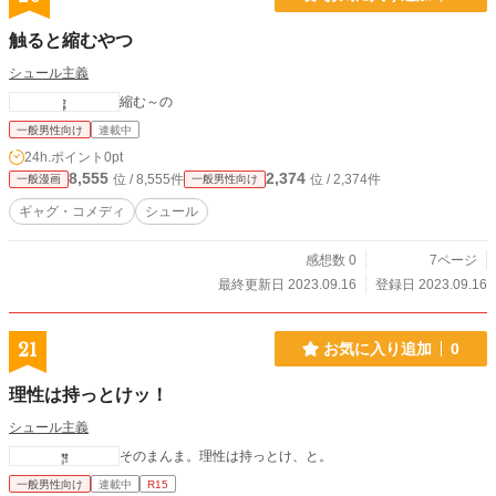
触ると縮むやつ
シュール主義
縮む～の
一般男性向け
連載中
24h.ポイント
0pt
8,555
2,374
位 / 8,555件
位 / 2,374件
一般漫画
一般男性向け
ギャグ・コメディ
シュール
感想数 0
7ページ
最終更新日 2023.09.16
登録日 2023.09.16
21
お気に入り追加
0
理性は持っとけッ！
シュール主義
そのまんま。理性は持っとけ、と。
一般男性向け
連載中
R15