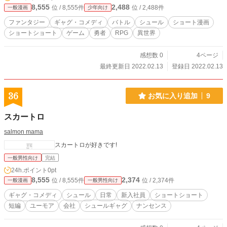
8,555
2,488
位 / 8,555件
位 / 2,488件
一般漫画
少年向け
ファンタジー
ギャグ・コメディ
バトル
シュール
ショート漫画
ショートショート
ゲーム
勇者
RPG
異世界
感想数 0
4ページ
最終更新日 2022.02.13
登録日 2022.02.13
36
お気に入り追加
9
スカートロ
salmon mama
スカートロが好きです!
一般男性向け
完結
24h.ポイント
0pt
8,555
2,374
位 / 8,555件
位 / 2,374件
一般漫画
一般男性向け
ギャグ・コメディ
シュール
日常
新入社員
ショートショート
短編
ユーモア
会社
シュールギャグ
ナンセンス