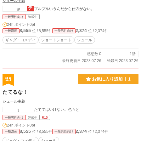
シュール主義
プルプルいうんだから仕方がない。
一般男性向け
連載中
24h.ポイント
0pt
8,555
2,374
位 / 8,555件
位 / 2,374件
一般漫画
一般男性向け
ギャグ・コメディ
ショートショート
シュール
感想数 0
1話
最終更新日 2023.07.26
登録日 2023.07.26
25
お気に入り追加
1
たてるな！
シュール主義
たててはいけない。色々と
一般男性向け
連載中
R15
24h.ポイント
0pt
8,555
2,374
位 / 8,555件
位 / 2,374件
一般漫画
一般男性向け
ギャグ・コメディ
シュール