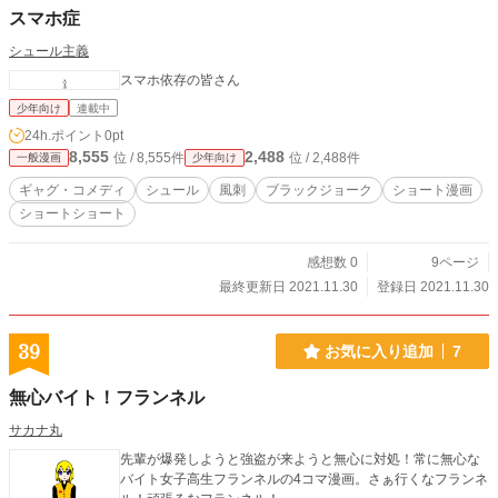
スマホ症
シュール主義
スマホ依存の皆さん
少年向け
連載中
24h.ポイント
0pt
8,555
2,488
位 / 8,555件
位 / 2,488件
一般漫画
少年向け
ギャグ・コメディ
シュール
風刺
ブラックジョーク
ショート漫画
ショートショート
感想数 0
9ページ
最終更新日 2021.11.30
登録日 2021.11.30
39
お気に入り追加
7
無心バイト！フランネル
サカナ丸
先輩が爆発しようと強盗が来ようと無心に対処！常に無心な
バイト女子高生フランネルの4コマ漫画。さぁ行くなフランネ