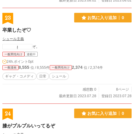
最終更新日 2023.08.02
登録日 2023.08.02
23
お気に入り追加
0
卒業したぞ♡
シュール主義
ぞ。
一般男性向け
連載中
24h.ポイント
0pt
8,555
2,374
位 / 8,555件
位 / 2,374件
一般漫画
一般男性向け
ギャグ・コメディ
日常
シュール
感想数 0
8ページ
最終更新日 2023.07.28
登録日 2023.07.28
24
お気に入り追加
0
膝がプルプルいってるぞ