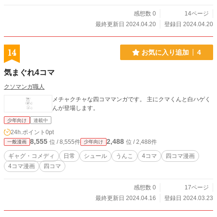
感想数 0
14ページ
最終更新日 2024.04.20
登録日 2024.04.20
14
お気に入り追加
4
気まぐれ4コマ
クソマンガ職人
メチャクチャな四コママンガです。 主にクマくんと白ハゲく
んが登場します。
少年向け
連載中
24h.ポイント
0pt
8,555
2,488
位 / 8,555件
位 / 2,488件
一般漫画
少年向け
ギャグ・コメディ
日常
シュール
うんこ
4コマ
四コマ漫画
4コマ漫画
四コマ
感想数 0
17ページ
最終更新日 2024.04.16
登録日 2024.03.23