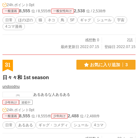
24h.ポイント
0pt
8,555
2,538
位 / 8,555件
位 / 2,538件
一般漫画
一般女性向け
日常
ほのぼの
猫
ネコ
鳥
SF
ギャグ
シュール
宇宙
4コマ漫画
感想数 0
2話
最終更新日 2022.07.15
登録日 2022.07.15
31
お気に入り追加
3
日々々和 1st season
undoodnu
あるあるな人あるある
少年向け
連載中
24h.ポイント
0pt
8,555
2,488
位 / 8,555件
位 / 2,488件
一般漫画
少年向け
日常
あるある
ギャグ・コメディ
シュール
4コマ