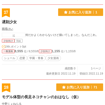
27
お気に入り追加
1
遅刻少女
雨塔けい
何だかよくわからないけど描いてしまった。なんだこれ。
少女向け
完結
24h.ポイント
0pt
8,555
1,155
位 / 8,555件
位 / 1,155件
一般漫画
少女向け
シュール
恋愛
学園・青春
少女漫画
感想数 0
1ページ
最終更新日 2022.11.19
登録日 2022.11.19
28
お気に入り追加
71
モデル体型の長足ネコチャンのおはなし（仮）
中野じぇねらる