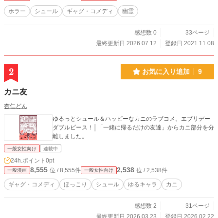
ホラー
シュール
ギャグ・コメディ
幽霊
感想数 0
33ページ
最終更新日 2026.07.12
登録日 2021.11.08
2
お気に入り追加
9
カニ友
杏仁どん
ゆるっとシュール＆ハッピーなカニのラブコメ。エブリデー
ダブルピース！│「一緒に帰るだけの友達」からカニ部分を分
離しました。
一般女性向け
連載中
24h.ポイント
0pt
8,555
2,538
位 / 8,555件
位 / 2,538件
一般漫画
一般女性向け
ギャグ・コメディ
ほっこり
シュール
ゆるキャラ
カニ
感想数 2
31ページ
最終更新日 2026.03.23
登録日 2026.02.22