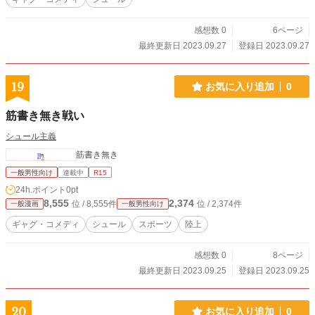
感想数 0
6ページ
最終更新日 2023.09.27
登録日 2023.09.27
19
お気に入り追加
0
筋書き無き戦い
シュール主義
筋書き無き
一般男性向け
連載中
R15
24h.ポイント
0pt
8,555
2,374
位 / 8,555件
位 / 2,374件
一般漫画
一般男性向け
ギャグ・コメディ
シュール
スポーツ
陸上
感想数 0
8ページ
最終更新日 2023.09.25
登録日 2023.09.25
20
お気に入り追加
0