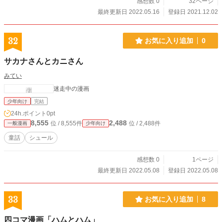
感想数 0
32ページ
最終更新日 2022.05.16
登録日 2021.12.02
32
お気に入り追加
0
サカナさんとカニさん
みてい
迷走中の漫画
少年向け
完結
24h.ポイント
0pt
8,555
2,488
位 / 8,555件
位 / 2,488件
一般漫画
少年向け
童話
シュール
感想数 0
1ページ
最終更新日 2022.05.08
登録日 2022.05.08
33
お気に入り追加
8
四コマ漫画「ハムとハム」