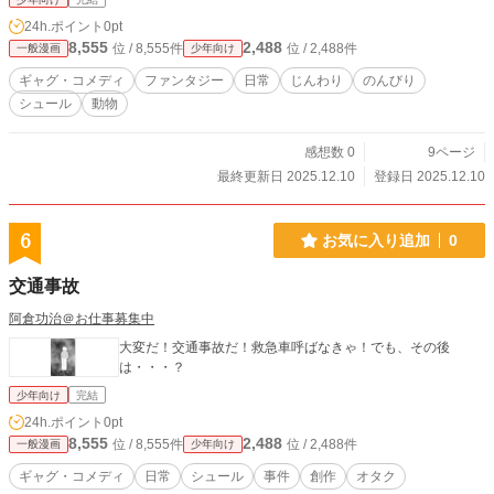
24h.ポイント
0pt
8,555
2,488
位 / 8,555件
位 / 2,488件
一般漫画
少年向け
ギャグ・コメディ
ファンタジー
日常
じんわり
のんびり
シュール
動物
感想数 0
9ページ
最終更新日 2025.12.10
登録日 2025.12.10
6
お気に入り追加
0
交通事故
阿倉功治＠お仕事募集中
大変だ！交通事故だ！救急車呼ばなきゃ！でも、その後
は・・・？
少年向け
完結
24h.ポイント
0pt
8,555
2,488
位 / 8,555件
位 / 2,488件
一般漫画
少年向け
ギャグ・コメディ
日常
シュール
事件
創作
オタク