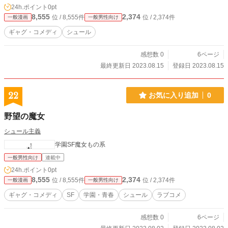
24h.ポイント
0pt
8,555
2,374
位 / 8,555件
位 / 2,374件
一般漫画
一般男性向け
ギャグ・コメディ
シュール
感想数 0
6ページ
最終更新日 2023.08.15
登録日 2023.08.15
22
お気に入り追加
0
野望の魔女
シュール主義
学園SF魔女もの系
一般男性向け
連載中
24h.ポイント
0pt
8,555
2,374
位 / 8,555件
位 / 2,374件
一般漫画
一般男性向け
ギャグ・コメディ
SF
学園・青春
シュール
ラブコメ
感想数 0
6ページ