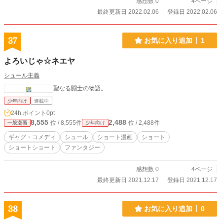
感想数 0
4ページ
最終更新日 2022.02.06
登録日 2022.02.06
37
お気に入り追加
1
よろいじゃ☆ネエヤ
シュール主義
聖なる闘士の物語。
少年向け
連載中
24h.ポイント
0pt
8,555
2,488
位 / 8,555件
位 / 2,488件
一般漫画
少年向け
ギャグ・コメディ
シュール
ショート漫画
ショート
ショートショート
ファンタジー
感想数 0
4ページ
最終更新日 2021.12.17
登録日 2021.12.17
38
お気に入り追加
0