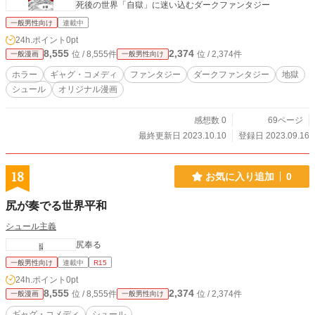
死後の世界「自獄」に迷い込むダークファンタジー
一般男性向け
連載中
24h.ポイント
0pt
8,555
2,374
位 / 8,555件
位 / 2,374件
一般漫画
一般男性向け
ホラー
ギャグ・コメディ
ファンタジー
ダークファンタジー
地獄
シュール
オリジナル漫画
感想数 0
69ページ
最終更新日 2023.10.10
登録日 2023.09.16
18
お気に入り追加
0
尻が奏でる世界平和
シュール主義
尻奉る
一般男性向け
連載中
R15
24h.ポイント
0pt
8,555
2,374
位 / 8,555件
位 / 2,374件
一般漫画
一般男性向け
ギャグ・コメディ
シュール