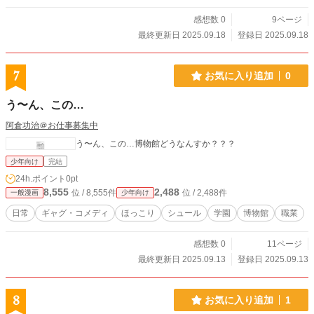
感想数 0
9ページ
最終更新日 2025.09.18
登録日 2025.09.18
7
お気に入り追加
0
う〜ん、この…
阿倉功治＠お仕事募集中
う〜ん、この…博物館どうなんすか？？？
少年向け
完結
24h.ポイント
0pt
8,555
2,488
位 / 8,555件
位 / 2,488件
一般漫画
少年向け
日常
ギャグ・コメディ
ほっこり
シュール
学園
博物館
職業
感想数 0
11ページ
最終更新日 2025.09.13
登録日 2025.09.13
8
お気に入り追加
1