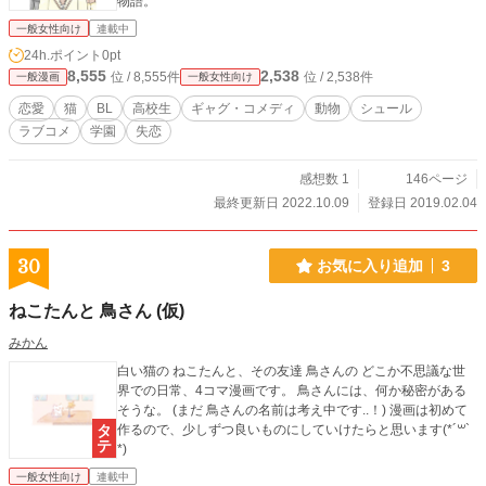
物語。
一般女性向け
連載中
24h.ポイント
0pt
8,555
2,538
位 / 8,555件
位 / 2,538件
一般漫画
一般女性向け
恋愛
猫
BL
高校生
ギャグ・コメディ
動物
シュール
ラブコメ
学園
失恋
感想数 1
146ページ
最終更新日 2022.10.09
登録日 2019.02.04
30
お気に入り追加
3
ねこたんと 鳥さん (仮)
みかん
白い猫の ねこたんと、その友達 鳥さんの どこか不思議な世
界での日常、4コマ漫画です。 鳥さんには、何か秘密がある
そうな。 (まだ 鳥さんの名前は考え中です..！) 漫画は初めて
作るので、少しずつ良いものにしていけたらと思います(*´꒳`
*)
一般女性向け
連載中