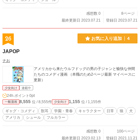
感想数 0
8ページ
最終更新日 2023.07.21
登録日 2023.07.21
26
お気に入り追加
4
JAPOP
ナお
アメリカから来たウルフドッグの男の子ジャンと愉快な仲間
たちのコメディ漫画 （本職のため2ページ最新 マイペースに
更新）
少女向け
連載中
24h.ポイント
0pt
8,555
1,155
位 / 8,555件
位 / 1,155件
一般漫画
少女向け
ギャグ・コメディ
獣耳
学園・青春
キャラクター
日常
狼
犬
アメリカ
シュール
フルカラー
感想数 0
100ページ
最終更新日 2023.02.13
登録日 2021.11.21