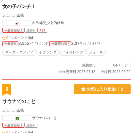
女の子パンチ！
シュール主義
自己偏見少女的鉄拳
一般男性向け
連載中
R15
24h.ポイント
0pt
8,555
2,374
位 / 8,555件
位 / 2,374件
一般漫画
一般男性向け
ギャグ・コメディ
ボクシング
バイオレンス
シュール
感想数 0
64ページ
最終更新日 2025.07.15
登録日 2023.03.20
9
お気に入り追加
2
サウナでのこと
シュール主義
サウナでのこと
一般男性向け
連載中
24h.ポイント
0pt