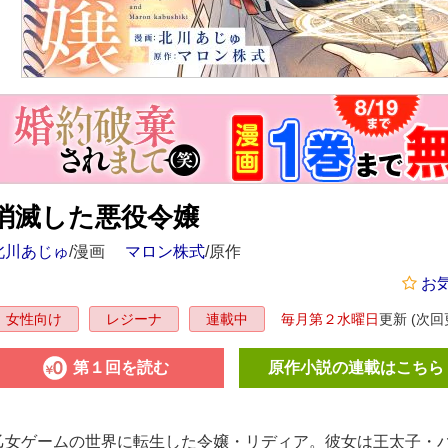
消滅した悪役令嬢
北川あじゅ
/漫画
マロン株式
/原作
お
毎月第２水曜日
更新
(次回更
女性向け
レジーナ
連載中
第１回を読む
原作小説の連載はこちら
乙女ゲームの世界に転生した令嬢・リディア。彼女は王太子・