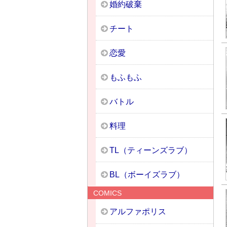
婚約破棄
チート
恋愛
もふもふ
バトル
料理
TL（ティーンズラブ）
BL（ボーイズラブ）
COMICS
アルファポリス