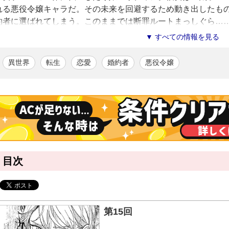
れる悪役令嬢キャラだ。その未来を回避するため動き出したも
約者に選ばれてしまう。このままでは断罪ルートまっしぐら…
かれていき、彼を信じて乙女ゲームの舞台となる学園に入学す
▼ すべての情報を見る
たのは、乙女ゲームの強制力によって、変わってしまった婚約
姿を消すことを決めたリディアだったが、数年後、彼との衝撃
異世界
転生
恋愛
婚約者
悪役令嬢
の婚約者との運命が交わる転生ファンタジー、待望のコミカラ
北川あじゅ
/漫画
繊細で華やかな絵柄を持ち味に、BLなど女性向け漫画で活躍中。犬と
マロン株式
/原作
目次
第15回