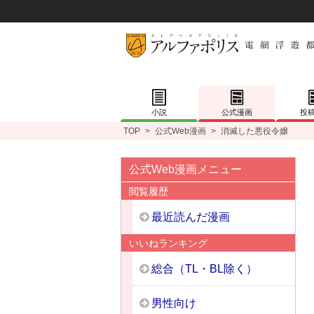
小説
公式漫画
投
TOP
>
公式Web漫画
>
消滅した悪役令嬢
公式Web漫画メニュー
閲覧履歴
最近読んだ漫画
いいねランキング
総合（TL・BL除く）
男性向け