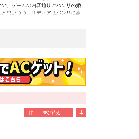
のの、ゲームの内容通りにバンリの婚
…と思いつつ、リディアはバンリに惹
ることに。そこで彼女を待ち受けてい
者や友人たちだった。バンリの前から
的な再会をはたして――。捨てたはず
イズ！
猫と生活している魚好き。