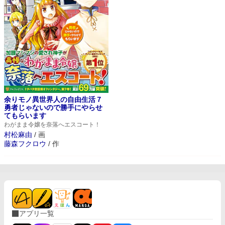
余りモノ異世界人の自由生活７
勇者じゃないので勝手にやらせ
てもらいます
わがまま令嬢を奈落へエスコート！
村松麻由
/
画
藤森フクロウ
/
作
アプリ一覧