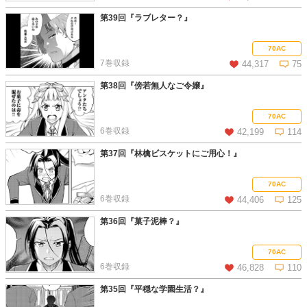
第39回『ラブレター？』
この話を読む
コメントを見る
70AC
7巻収録
44,317
75
第38回『傍若無人なご令嬢』
この話を読む
コメントを見る
70AC
6巻収録
42,199
114
第37回『林檎ビスケットにご用心！』
この話を読む
コメントを見る
70AC
6巻収録
44,406
125
第36回『菓子泥棒？』
この話を読む
コメントを見る
70AC
6巻収録
46,828
110
第35回『平穏な学園生活？』