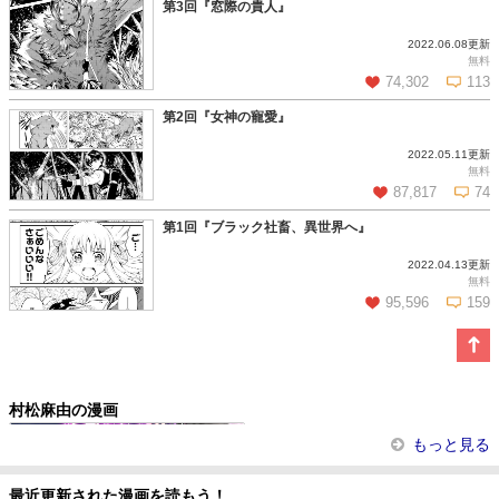
第3回『窓際の貴人』
2022.06.08更新
この話を読む
コメントを見る
無料
74,302
113
第2回『女神の寵愛』
2022.05.11更新
この話を読む
コメントを見る
無料
87,817
74
第1回『ブラック社畜、異世界へ』
2022.04.13更新
この話を読む
コメントを見る
無料
95,596
159
この話を読む
コメントを見る
村松麻由の漫画
魔拳のデイドリーマー
もっと見る
最近更新された漫画を読もう！