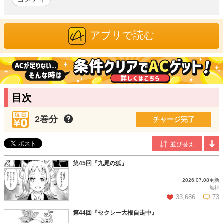
村松麻由
/漫画
東京都出身。代表作に「魔拳のデイドリーマー」（全９巻・アル
ファポリス刊）「落ちてきた龍王と滅びゆく魔女の国」（全４
アプリで読む
巻・KADOKAWA MFコミックス フラッパーシリーズ刊）など。
柔らかい絵柄から、ワイルドな絵柄まで幅広く使い分ける気鋭作
家。
藤森フクロウ
/原作
第13回アルファポリスファンタジー大賞にて『余りモノ異世界人
目次
の自由生活～じゃあ脱社畜で勝手にやらせてもらいます～』で特
別賞を受賞。2021年3月、改稿を経て本作で出版デビュー。もふ
2巻分
もふを愛し、もふもふに愛されない一方通行でも諦めない。楽し
チャージ完了
いもふもふの下僕生活を送っている。
第45回『九尾の狐』
2026.07.08更新
無料
33,686
73
第44回『セクシー大根自走中』