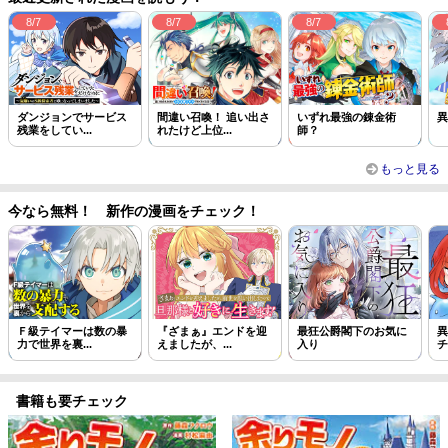
8/7
8/7
8/7
ダンジョンでサービス
間違い召喚！ 追い出さ
いずれ最強の錬金術
異
残業をしてい...
れたけど上位...
師？
もっと見る
今なら無料！ 新作の漫画をチェック！
Ｆ級テイマーは数の暴
『ざまぁ』エンドを迎
最狂公爵閣下のお気に
異
力で世界を裏...
えましたが、...
入り
チ
書籍も要チェック