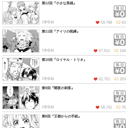
第12回『小さな英雄』
この話を読む
コメントを見る
2巻収録
59,799
63
第11回『アイリの呪縛』
この話を読む
コメントを見る
2巻収録
57,911
104
第10回『ロイヤル・トリオ』
この話を読む
コメントを見る
2巻収録
61,751
203
第9回『闇夜の刺客』
この話を読む
コメントを見る
2巻収録
58,741
76
第8回『王都からの手紙』
この話を読む
コメントを見る