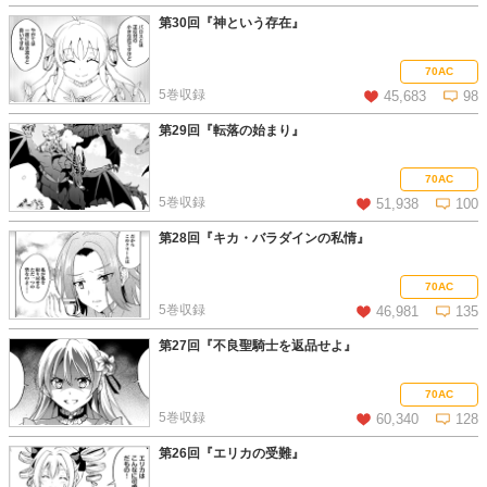
第30回『神という存在』
この話を読む
コメントを見る
70AC
5巻収録
45,683
98
第29回『転落の始まり』
この話を読む
コメントを見る
70AC
5巻収録
51,938
100
第28回『キカ・バラダインの私情』
この話を読む
コメントを見る
70AC
5巻収録
46,981
135
第27回『不良聖騎士を返品せよ』
この話を読む
コメントを見る
70AC
5巻収録
60,340
128
第26回『エリカの受難』