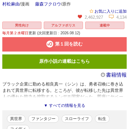
村松麻由
/漫画
藤森フクロウ
/原作
お気に入りに追加
2,462,927
4,134
男性向け
アルファポリス
連載中
毎月第２水曜日
更新
(次回更新日 : 2026.08.12)
第１回を読む
原作小説の連載はこちら
書籍情報
ブラック企業に勤める相良真一（シン）は、勇者召喚に巻き込
まれて異世界に転移する。ところが、彼が転移した先は異世界
人の優れた能力を搾取するトンデモ国家だった。即座にヤベー
臭いを嗅ぎつけたシンは、早々に国外脱出を敢行。他国の山村
▼ すべての情報を見る
で念願のスローライフを始める。そんなある日、シンは領主屋
敷の離れに幽閉されている貴人と知り合う。この出会いが、静
異世界
ファンタジー
スローライフ
転生
かな田舎暮らしを一変させることに…!?
コメディ