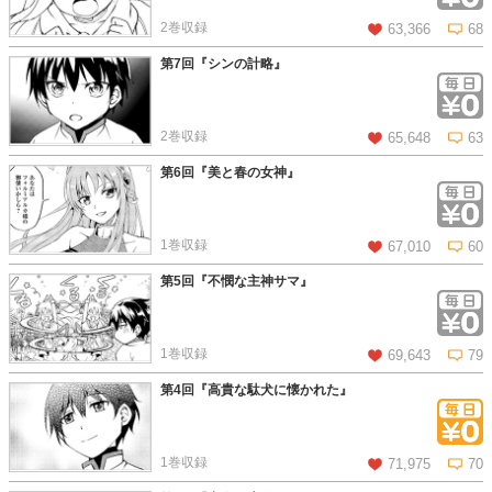
2巻収録
63,366
68
第7回『シンの計略』
この話を読む
コメントを見る
2巻収録
65,648
63
第6回『美と春の女神』
この話を読む
コメントを見る
1巻収録
67,010
60
第5回『不憫な主神サマ』
この話を読む
コメントを見る
1巻収録
69,643
79
第4回『高貴な駄犬に懐かれた』
この話を読む
コメントを見る
1巻収録
71,975
70