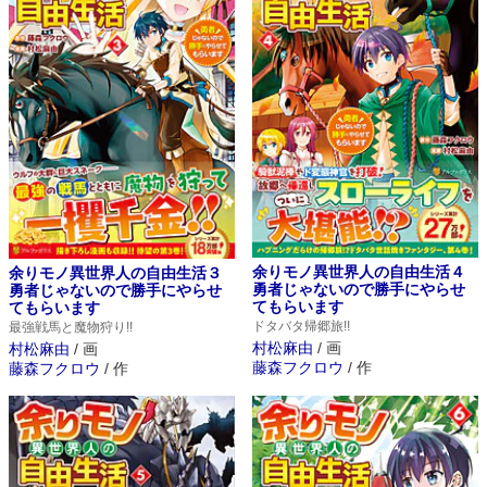
余りモノ異世界人の自由生活４
余りモノ異世界人の自由生活３
勇者じゃないので勝手にやらせ
勇者じゃないので勝手にやらせ
てもらいます
てもらいます
ドタバタ帰郷旅!!
最強戦馬と魔物狩り!!
村松麻由
/
画
村松麻由
/
画
藤森フクロウ
/
作
藤森フクロウ
/
作