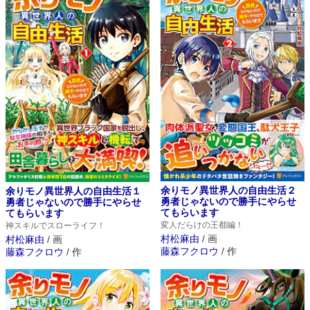
余りモノ異世界人の自由生活２
余りモノ異世界人の自由生活１
勇者じゃないので勝手にやらせ
勇者じゃないので勝手にやらせ
てもらいます
てもらいます
変人だらけの王都編！
神スキルでスローライフ！
村松麻由
/
画
村松麻由
/
画
藤森フクロウ
/
作
藤森フクロウ
/
作