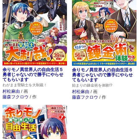
余りモノ異世界人の自由生活５
余りモノ異世界人の自由生活６
勇者じゃないので勝手にやらせ
勇者じゃないので勝手にやらせ
てもらいます
てもらいます
わがまま聖騎士を大制裁！
始まりの錬金術を体験!?
村松麻由
/
画
村松麻由
/
画
藤森フクロウ
/
作
藤森フクロウ
/
作