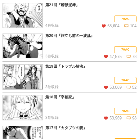
第21回『騎獣泥棒』
この話を読む
コメントを見る
70AC
4巻収録
58,604
104
第20回『旅立ち前の一波乱』
この話を読む
コメントを見る
70AC
3巻収録
47,575
78
第19回『トラブル解決』
この話を読む
コメントを見る
70AC
3巻収録
53,069
52
第18回『宰相家』
この話を読む
コメントを見る
70AC
3巻収録
53,969
98
第17回『カタブツの妻』