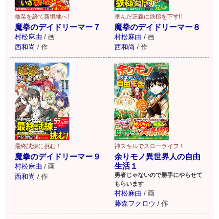
修業を経て新境地へ!
歪んだ正義に鉄槌を下す!!
魔拳のデイドリーマー７
魔拳のデイドリーマー８
村松麻由
/
画
村松麻由
/
画
西和尚
/
作
西和尚
/
作
最終試練に挑む！
神スキルでスローライフ！
魔拳のデイドリーマー９
余りモノ異世界人の自由
生活１
村松麻由
/
画
勇者じゃないので勝手にやらせて
西和尚
/
作
もらいます
村松麻由
/
画
藤森フクロウ
/
作