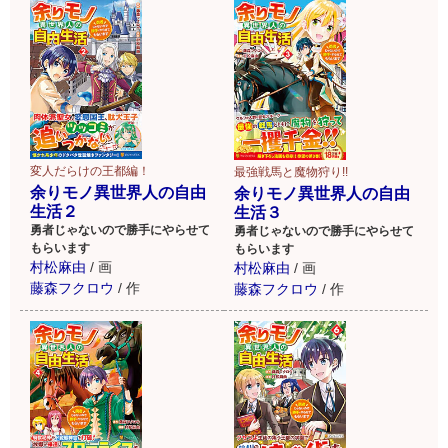
変人だらけの王都編！
最強戦馬と魔物狩り!!
余りモノ異世界人の自由
余りモノ異世界人の自由
生活２
生活３
勇者じゃないので勝手にやらせて
勇者じゃないので勝手にやらせて
もらいます
もらいます
村松麻由
/
画
村松麻由
/
画
藤森フクロウ
/
作
藤森フクロウ
/
作