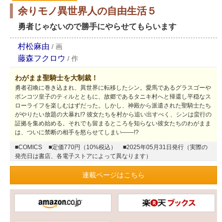
余りモノ異世界人の自由生活５
勇者じゃないので勝手にやらせてもらいます
村松麻由
/
画
藤森フクロウ
/
作
わがまま聖騎士を大制裁！
勇者召喚に巻き込まれ、異世界に転移したシン。愛馬であるグラスゴーや
ポンコツ皇子のティルとともに、故郷であるタニキ村へと帰還し平穏なス
ローライフを楽しむはずだった。しかし、神殿から派遣された聖騎士たち
がやりたい放題の大暴れ!? 彼女たちを村から追い出すべく、シンは蛮行の
証拠を集め始める。それでも留まるところを知らない彼女たちのわがまま
は、ついに禁断の相手を怒らせてしまい――!?
■COMICS
■定価770円（10%税込）
■2025年05月31日発行（実際の
発売日は書店、各電子ストアによって異なります）
連載ページはこちら