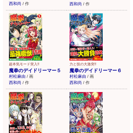
西和尚
/
作
西和尚
/
作
超本気モード突入!!
力と技の大激突!!
魔拳のデイドリーマー５
魔拳のデイドリーマー６
村松麻由
/
画
村松麻由
/
画
西和尚
/
作
西和尚
/
作