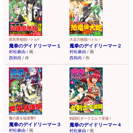
異世界格闘バトル!!
大迫力格闘バトル！
魔拳のデイドリーマー１
魔拳のデイドリーマー２
村松麻由
/
画
村松麻由
/
画
西和尚
/
作
西和尚
/
作
魔の森を猛進撃!!
戦闘狂ダークエルフ登場！
魔拳のデイドリーマー３
魔拳のデイドリーマー４
村松麻由
/
画
村松麻由
/
画