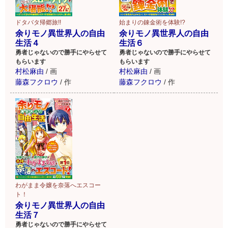
ドタバタ帰郷旅!!
始まりの錬金術を体験!?
余りモノ異世界人の自由
余りモノ異世界人の自由
生活４
生活６
勇者じゃないので勝手にやらせて
勇者じゃないので勝手にやらせて
もらいます
もらいます
村松麻由
/
画
村松麻由
/
画
藤森フクロウ
/
作
藤森フクロウ
/
作
わがまま令嬢を奈落へエスコー
ト！
余りモノ異世界人の自由
生活７
勇者じゃないので勝手にやらせて