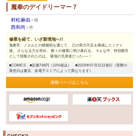
魔拳のデイドリーマー７
村松麻由
/
画
西和尚
/
作
修業を経て、いざ新境地へ!!
鬼教官、ノエルとの模擬戦を通じて、 己の実力不足を痛感したミナト
達。 さらなる力を求め、 数々の修業に明け暮れる。 そんな中、特別教官
として招集されたのは、 最強の兄弟達だった──！
■COMICS
■定価748円（10%税込）
■2020年07月31日発行（実際の
発売日は書店、各電子ストアによって異なります）
連載ページはこちら