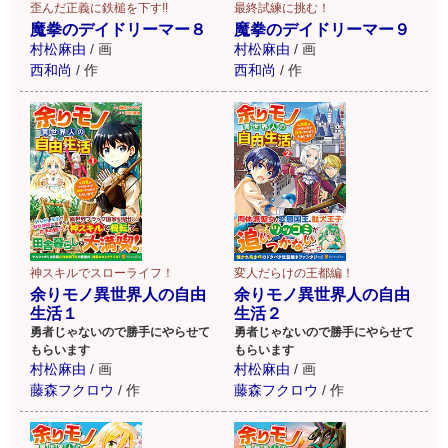
歪んだ正義に鉄槌を下す!!
最終試練に挑む！
魔拳のデイドリーマー８
魔拳のデイドリーマー９
村松麻由
/
画
村松麻由
/
画
西和尚
/
作
西和尚
/
作
変人だらけの王都編！
神スキルでスローライフ！
余りモノ異世界人の自由
余りモノ異世界人の自由
生活２
生活１
勇者じゃないので勝手にやらせて
勇者じゃないので勝手にやらせて
もらいます
もらいます
村松麻由
/
画
村松麻由
/
画
藤森フクロウ
/
作
藤森フクロウ
/
作