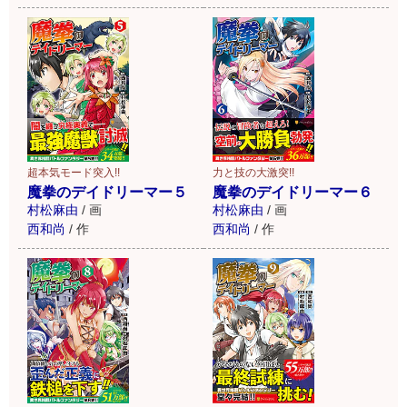
超本気モード突入!!
力と技の大激突!!
魔拳のデイドリーマー５
魔拳のデイドリーマー６
村松麻由
/
画
村松麻由
/
画
西和尚
/
作
西和尚
/
作