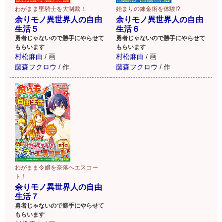
わがまま聖騎士を大制裁！
始まりの錬金術を体験!?
余りモノ異世界人の自由
余りモノ異世界人の自由
生活５
生活６
勇者じゃないので勝手にやらせて
勇者じゃないので勝手にやらせて
もらいます
もらいます
村松麻由
/
画
村松麻由
/
画
藤森フクロウ
/
作
藤森フクロウ
/
作
わがまま令嬢を奈落へエスコー
ト！
余りモノ異世界人の自由
生活７
勇者じゃないので勝手にやらせて
もらいます