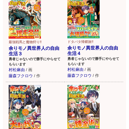
ドタバタ帰郷旅!!
最強戦馬と魔物狩り!!
余りモノ異世界人の自由
余りモノ異世界人の自由
生活４
生活３
勇者じゃないので勝手にやらせて
勇者じゃないので勝手にやらせて
もらいます
もらいます
村松麻由
/
画
村松麻由
/
画
藤森フクロウ
/
作
藤森フクロウ
/
作