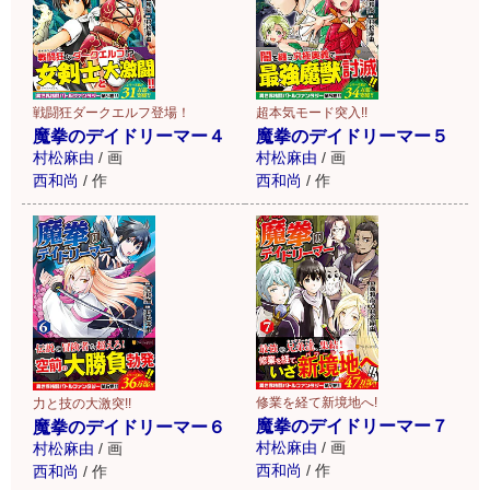
戦闘狂ダークエルフ登場！
超本気モード突入!!
魔拳のデイドリーマー４
魔拳のデイドリーマー５
村松麻由
/
画
村松麻由
/
画
西和尚
/
作
西和尚
/
作
修業を経て新境地へ!
力と技の大激突!!
魔拳のデイドリーマー７
魔拳のデイドリーマー６
村松麻由
/
画
村松麻由
/
画
西和尚
/
作
西和尚
/
作