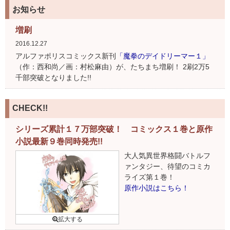
お知らせ
増刷
2016.12.27
アルファポリスコミックス新刊
「魔拳のデイドリーマー１」
（作：西和尚／画：村松麻由）が、たちまち増刷！ 2刷2万5
千部突破となりました!!
CHECK!!
シリーズ累計１７万部突破！ コミックス１巻と原作
小説最新９巻同時発売!!
大人気異世界格闘バトルフ
ァンタジー、待望のコミカ
ライズ第１巻！
原作小説はこちら！