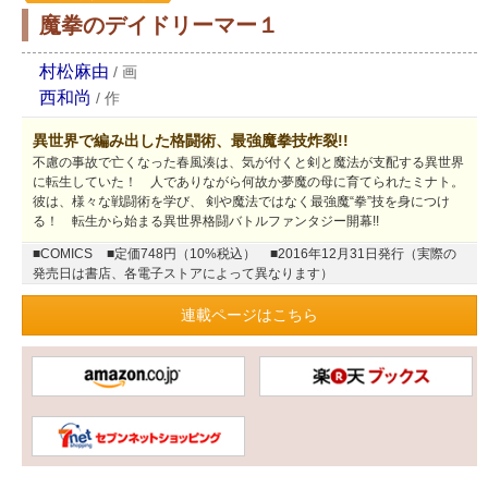
魔拳のデイドリーマー１
村松麻由
/
画
西和尚
/
作
異世界で編み出した格闘術、最強魔拳技炸裂!!
不慮の事故で亡くなった春風湊は、気が付くと剣と魔法が支配する異世界
に転生していた！ 人でありながら何故か夢魔の母に育てられたミナト。
彼は、様々な戦闘術を学び、 剣や魔法ではなく最強魔“拳”技を身につけ
る！ 転生から始まる異世界格闘バトルファンタジー開幕!!
■COMICS
■定価748円（10%税込）
■2016年12月31日発行（実際の
発売日は書店、各電子ストアによって異なります）
連載ページはこちら