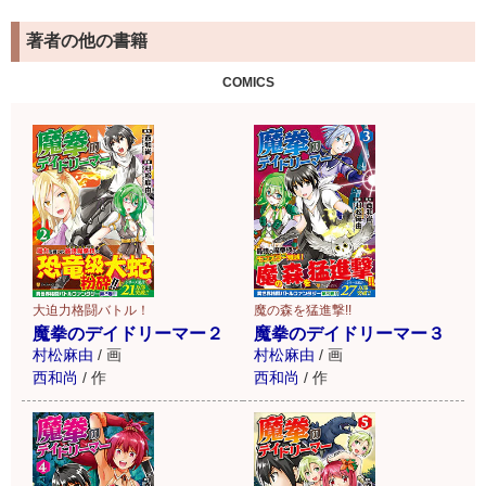
著者の他の書籍
COMICS
大迫力格闘バトル！
魔の森を猛進撃!!
魔拳のデイドリーマー２
魔拳のデイドリーマー３
村松麻由
/
画
村松麻由
/
画
西和尚
/
作
西和尚
/
作