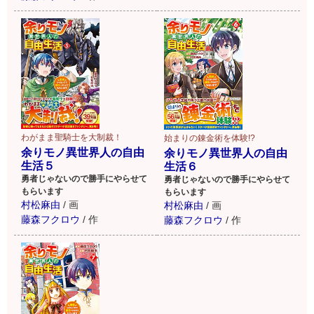
わがまま聖騎士を大制裁！
始まりの錬金術を体験!?
余りモノ異世界人の自由
余りモノ異世界人の自由
生活５
生活６
勇者じゃないので勝手にやらせて
勇者じゃないので勝手にやらせて
もらいます
もらいます
村松麻由
/
画
村松麻由
/
画
藤森フクロウ
/
作
藤森フクロウ
/
作