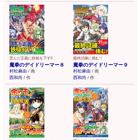
歪んだ正義に鉄槌を下す!!
最終試練に挑む！
魔拳のデイドリーマー８
魔拳のデイドリーマー９
村松麻由
/
画
村松麻由
/
画
西和尚
/
作
西和尚
/
作