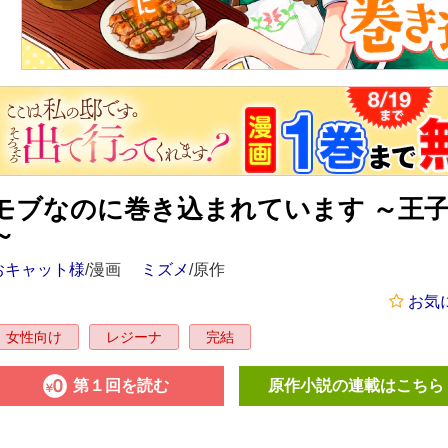
モブなのに巻き込まれています ～王
～
おキャット様
/漫画
ミズメ
/原作
お気
女性向け
レジーナ
完結
第１回を読む
原作小説の連載はこちら