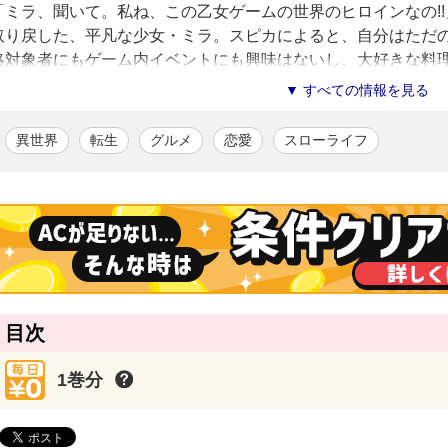
「ミラ、聞いて。私ね、この乙女ゲームの世界のヒロインなの!
取り戻した、平凡な少女・ミラ。スピカによると、自分はただ
略対象者にもゲーム内イベントにも興味はないし、大好きな料
思っていたのに、スピカに振る舞った夜食の「うどん」が、ミ
▼ すべての情報を見る
て……？ モブ少女の料理が主要キャラたちの胃袋を鷲掴み!?
ミカライズ！
異世界
転生
グルメ
恋愛
スローライフ
おキャット様
/漫画
アルファポリス第15回漫画大賞で『編集長賞』を受賞後、『モブなの
だらしい～』にて商業デビュー。飼い猫をこよなく愛する。
ミズメ
/原作
長崎県在住。2020年９月『悪役令嬢のおかあさま』（レジーナブッ
なのに巻き込まれています ～王子の胃袋を掴んだらしい～」シリーズ
ロインと美味しいごはんを書くのが好き。
目次
1巻分