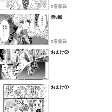
2巻収録
第8回
2巻収録
おまけ②
おまけ①