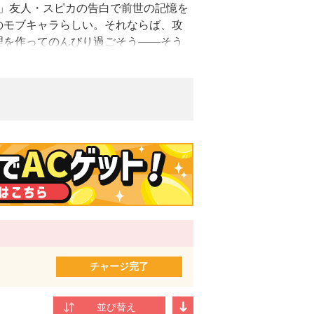
!」友人・スピカの告白で前世の記憶を
のモブキャラらしい。それならば、攻
理を作ってのんびり過ごそう――そう
ラの運命を大きく変える引き金となっ
 異色のグルメファンタジー、待望のコ
に巻き込まれています～王子の胃袋を掴ん
クス）で出版デビュー。主な著書に「モブ
（レジーナ文庫）がある。たくましいヒ
チャージ完了