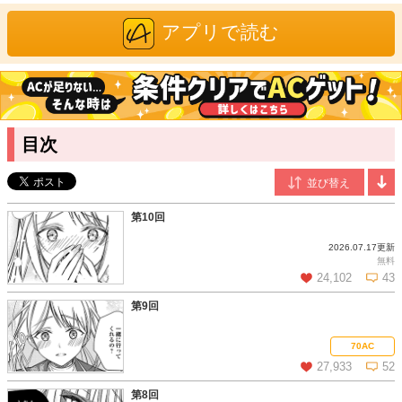
雨宮エマ
/漫画
アプリで読む
広島県出身。綺麗なタッチを持ち味に、少女漫画を中心に活躍
中。
当麻リコ
/原作
千葉県在住。2022年に『悪役令嬢だけど破滅したくないから神頼
みしたら何故か聖女になりました』（アルファポリス）にて出版
デビュー。ピスタチオとお茶全般が好き。趣味はゾンビ映画鑑賞
目次
と自宅カラオケ。
第10回
2026.07.17更新
無料
24,102
43
第9回
この話を読む
コメントを見る
70AC
27,933
52
第8回