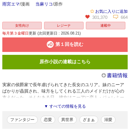
雨宮エマ
/漫画
当麻リコ
/原作
お気に入りに追加
301,370
664
女性向け
レジーナ
連載中
毎月第３金曜日
更新
(次回更新日 : 2026.08.21)
第１回を読む
原作小説の連載はこちら
書籍情報
実家の侯爵家で長年虐げられてきた長女のユリア。妹のニーア
ばかりが贔屓され、味方をしてくれる三人のメイドだけが心の
支えだった。そんなある日、彼女はニーアに恋人・ジェレミー
伯爵を紹介される。彼のことが気になりつつも、その気持ちに
▼ すべての情報を見る
蓋をするユリア。一方ジェレミーは、裏である行動を起こす
――？ 冷徹策士な伯爵様×虐げられ令嬢のラブロマンス、開
ファンタジー
恋愛
異世界
ざまぁ
溺愛
幕！