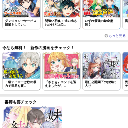
ダンジョンでサービス
間違い召喚！ 追い出さ
いずれ最強の錬金術
異
残業をしてい...
れたけど上位...
師？
もっと見る
今なら無料！ 新作の漫画をチェック！
Ｆ級テイマーは数の暴
『ざまぁ』エンドを迎
最狂公爵閣下のお気に
異
力で世界を裏...
えましたが、...
入り
チ
書籍も要チェック