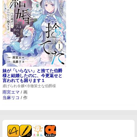
妹が「いらない」と捨てた伯爵
様と結婚したのに、今更返せと
言われても困ります１
虐げられ令嬢×冷徹策士な伯爵様
雨宮エマ
/
画
当麻リコ
/
作