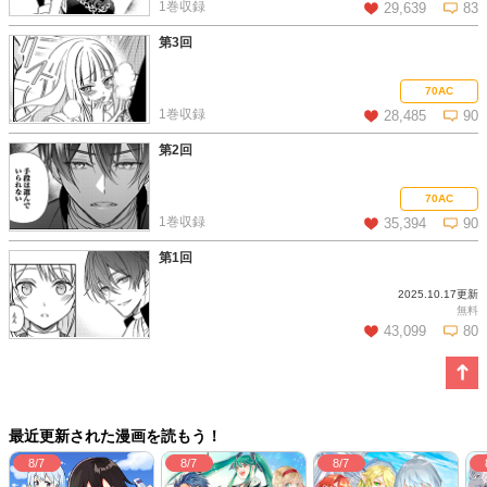
1巻収録
29,639
83
第3回
この話を読む
コメントを見る
70AC
1巻収録
28,485
90
第2回
この話を読む
コメントを見る
70AC
1巻収録
35,394
90
第1回
2025.10.17更新
この話を読む
コメントを見る
無料
43,099
80
この話を読む
コメントを見る
最近更新された漫画を読もう！
8/7
8/7
8/7