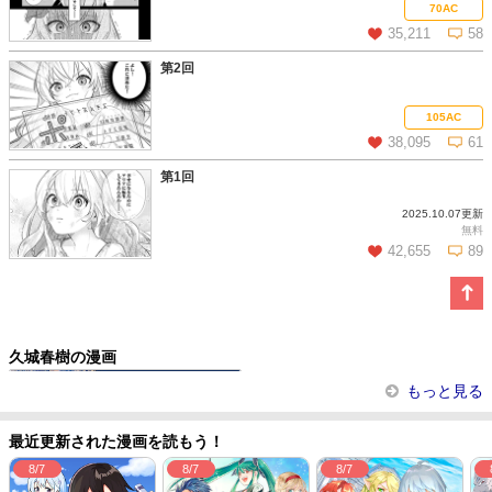
この話を読む
コメントを見る
70AC
35,211
58
第2回
この話を読む
コメントを見る
105AC
38,095
61
第1回
2025.10.07更新
この話を読む
コメントを見る
無料
42,655
89
この話を読む
コメントを見る
久城春樹の漫画
あやかし狐の京都裏町案内人
もっと見る
最近更新された漫画を読もう！
8/7
8/7
8/7