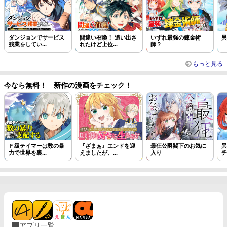
ダンジョンでサービス
間違い召喚！ 追い出さ
いずれ最強の錬金術
異
残業をしてい...
れたけど上位...
師？
もっと見る
今なら無料！ 新作の漫画をチェック！
Ｆ級テイマーは数の暴
『ざまぁ』エンドを迎
最狂公爵閣下のお気に
異
力で世界を裏...
えましたが、...
入り
チ
アプリ一覧