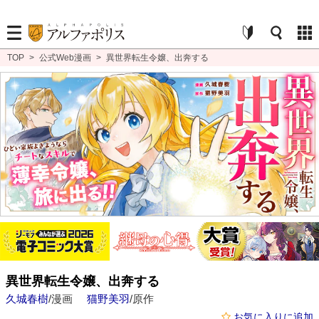
TOP
>
公式Web漫画
>
異世界転生令嬢、出奔する
異世界転生令嬢、出奔する
久城春樹
/漫画
猫野美羽
/原作
お気に入りに追加