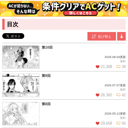
猫野美羽
/原作
香川県出身。2021月8月より連載開始した『異世界転生令嬢、出
奔する』がアルファポリス第14回ファンタジー小説大賞におい
て、「成り上がり令嬢賞」を受賞。趣味は読書で、ファンタジー
目次
とミステリと猫さまをこよなく愛している。
第10回
2026.08.04更新
無料
21,308
39
第9回
2026.07.07更新
この話を読む
コメントを見る
無料
26,392
42
第8回
2026.05.12更新
この話を読む
コメントを見る
無料
29,658
56