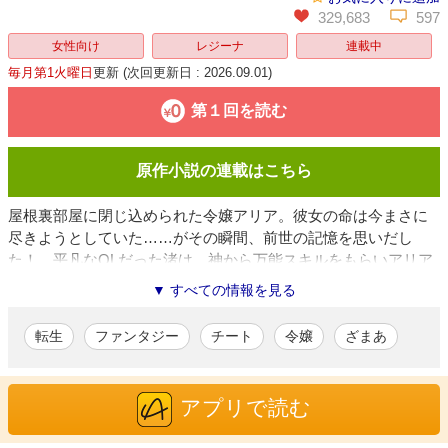
329,683
597
女性向け
レジーナ
連載中
毎月第1火曜日
更新
(次回更新日 : 2026.09.01)
第１回を読む
原作小説の連載はこちら
屋根裏部屋に閉じ込められた令嬢アリア。彼女の命は今まさに
尽きようとしていた……がその瞬間、前世の記憶を思いだし
た！ 平凡なOLだった渚は、神から万能スキルをもらいアリア
に転生したのだった。渚の使命はアリアとして幸せな人生をお
▼ すべての情報を見る
くること。そのためにまずは、彼女を追いこんだ家族から、奪
われた財産を取り戻しこの屋敷を抜け出すこと！ そう誓った
転生
ファンタジー
チート
令嬢
ざまあ
アリアは―― 薄幸令嬢の逆転劇!!
久城春樹
/漫画
アプリで読む
一般・女性向けの漫画を描きます。
最近の趣味は植物を育てること。