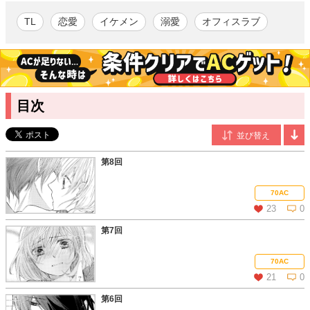
化！
TL
恋愛
イケメン
溺愛
オフィスラブ
柚和 杏
/漫画
関西在住。代表作に「ドS御曹司の花嫁候補」（アルファポリ
ス、全3巻）などがある。
京みやこ
/原作
目次
ホンワカほのぼの＆ちょっぴり切ない恋愛小説をメインにWEBに
て活動中。趣味はお菓子作り。作ることも食べることも大好き。
第8回
70AC
23
0
第7回
この話を読む
コメントを見る
70AC
21
0
第6回