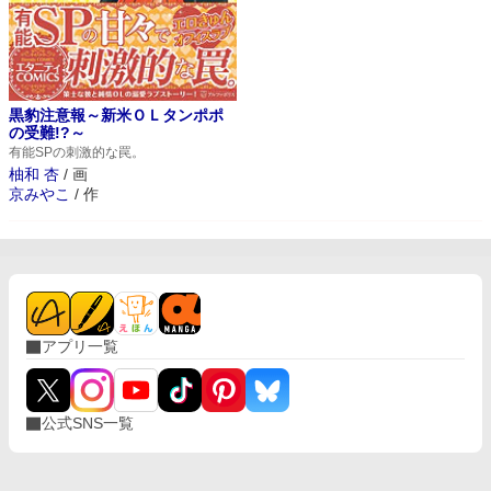
黒豹注意報～新米ＯＬタンポポ
の受難!?～
有能SPの刺激的な罠。
柚和 杏
/
画
京みやこ
/
作
アプリ一覧
公式SNS一覧