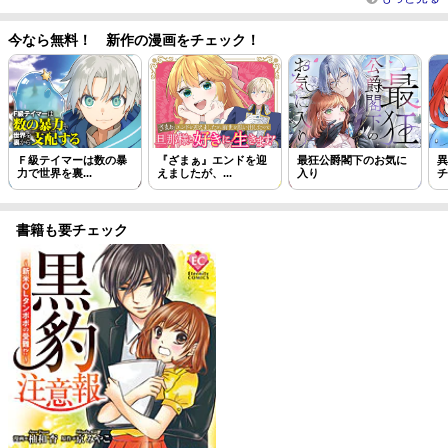
今なら無料！ 新作の漫画をチェック！
Ｆ級テイマーは数の暴
『ざまぁ』エンドを迎
最狂公爵閣下のお気に
異
力で世界を裏...
えましたが、...
入り
チ
書籍も要チェック