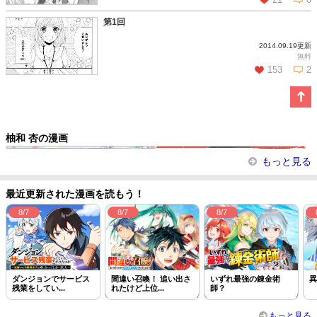
第1回
2014.09.19更新
この話を読む
コメントを見る
無料
153
2
この話を読む
コメントを見る
柚和 杏の漫画
月華後宮伝
極上エリートとお見合いしたら、激...
ドS御曹司の花嫁候補
君と出逢って
もっと見る
最近更新された漫画を読もう！
8/7
8/7
8/7
ダンジョンでサービス
間違い召喚！ 追い出さ
いずれ最強の錬金術
異
残業をしてい...
れたけど上位...
師？
もっと見る