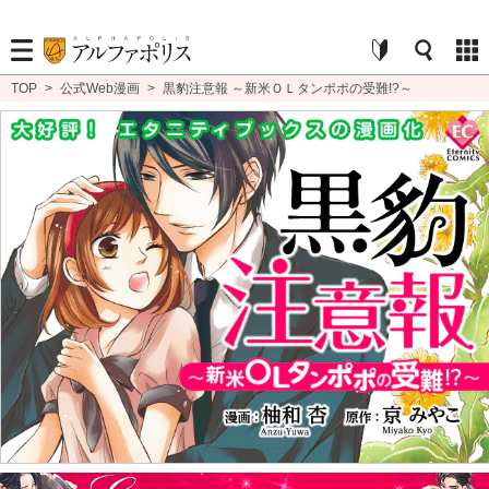
TOP
>
公式Web漫画
>
黒豹注意報 ～新米ＯＬタンポポの受難!?～