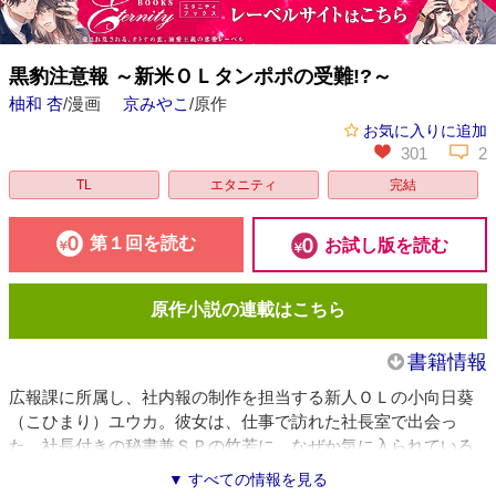
黒豹注意報 ～新米ＯＬタンポポの受難!?～
柚和 杏
/漫画
京みやこ
/原作
お気に入りに追加
301
2
TL
エタニティ
完結
第１回を読む
お試し版を読む
原作小説の連載はこちら
書籍情報
広報課に所属し、社内報の制作を担当する新人ＯＬの小向日葵
（こひまり）ユウカ。彼女は、仕事で訪れた社長室で出会っ
た、社長付きの秘書兼ＳＰの竹若に、なぜか気に入られている
よう。甘いものに目がない彼女は、お菓子を片手に彼から猛烈
▼ すべての情報を見る
に迫られて――。溺愛オフィスラブストーリー、待望の漫画