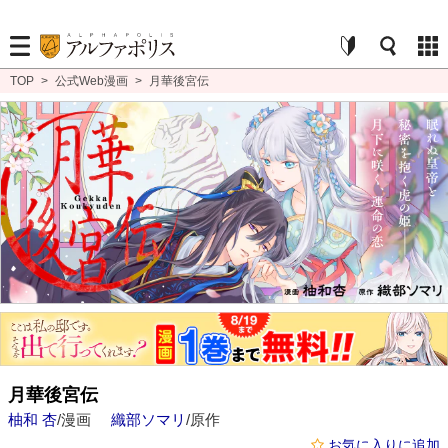
TOP
>
公式Web漫画
>
月華後宮伝
月華後宮伝
柚和 杏
/漫画
織部ソマリ
/原作
お気に入りに追加