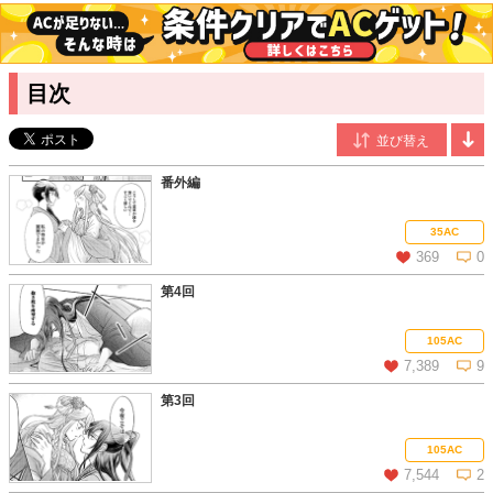
関西在住。代表作に「ドS御曹司の花嫁候補」（アルファポリ
ス、全3巻）などがある。
織部ソマリ
/原作
2019年『見習い錬金術師はパンを焼く～のんびり採取と森の工房
目次
生活～』（アリアンローズ）にてデビュー。主な著書「月華後宮
伝」シリーズ、『恋文やしろのお猫様～神社カフェ桜見席のあや
かしさん～』（いずれもアルファポリス文庫）がある。三国志と
猫が好き！
番外編
35AC
369
0
第4回
この話を読む
コメントを見る
105AC
7,389
9
第3回
この話を読む
コメントを見る
105AC
7,544
2