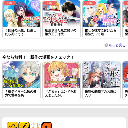
8/6
8/6
8/6
５回目の人生、転生し
処刑された死に戻りの
推しを味方に付けたら
迷
たら死にそう...
第六王子は故...
最強だって知...
醒
もっと見る
今なら無料！ 新作の漫画をチェック！
Ｆ級テイマーは数の暴
『ざまぁ』エンドを迎
最狂公爵閣下のお気に
異
力で世界を裏...
えましたが、...
入り
チ