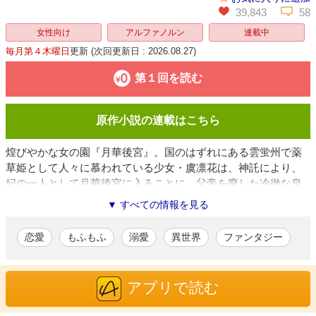
39,843
58
女性向け
アルファノルン
連載中
毎月第４木曜日
更新
(次回更新日 : 2026.08.27)
第１回を読む
原作小説の連載はこちら
煌びやかな女の園『月華後宮』。国のはずれにある雲蛍州で薬
草姫として人々に慕われている少女・虞凛花は、神託により、
妃の一人として月華後宮に入ることに。父帝を廃した冷徹な皇
帝・紫曄に嫁ぐ凛花を憐れむ声が聞こえる中、彼女はその胸に
▼ すべての情報を見る
ひとつの決意を宿していた。凛花の目的は、皇帝の寵愛を得る
ことではなく、自らの最大の秘密である“虎化”の謎を解き明かす
恋愛
もふもふ
溺愛
異世界
ファンタジー
こと。だが後宮入り早々、その秘密を紫曄に知られてしま
い…？ 眠れぬ皇帝と、虎の姫。秘密が交錯する中華後宮ロマ
ンス、ここに開幕。
アプリで読む
柚和 杏
/漫画