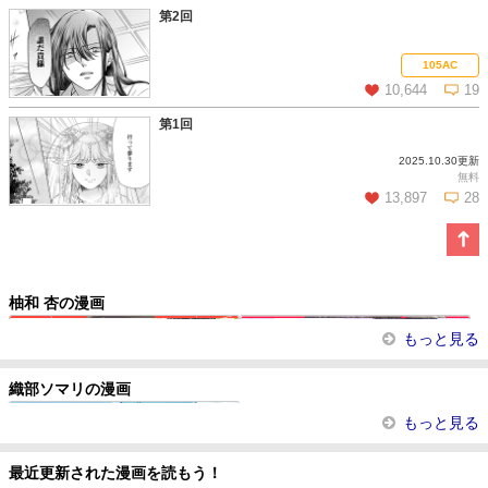
第2回
この話を読む
コメントを見る
105AC
10,644
19
第1回
2025.10.30更新
この話を読む
コメントを見る
無料
13,897
28
この話を読む
コメントを見る
柚和 杏の漫画
極上エリートとお見合いしたら、激...
ドS御曹司の花嫁候補
君と出逢って
天下無敵のI love you
もっと見る
織部ソマリの漫画
迷宮都市の錬金薬師 覚醒スキル【製...
もっと見る
最近更新された漫画を読もう！