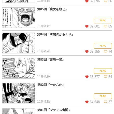
11巻収録
32,096
36
第85回『魔女を殺せ』
この話を読む
コメントを見る
70AC
11巻収録
32,601
85
第84回『奇襲のからくり』
この話を読む
コメントを見る
70AC
11巻収録
32,955
74
第83回『形勢一変』
この話を読む
コメントを見る
70AC
11巻収録
33,877
54
第82回『一か八か』
この話を読む
コメントを見る
70AC
11巻収録
34,648
37
第81回『マティス奮闘』