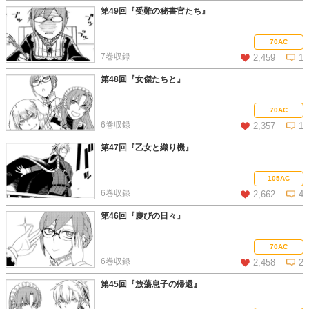
第49回『受難の秘書官たち』
この話を読む
コメントを見る
70AC
7巻収録
2,459
1
第48回『女傑たちと』
この話を読む
コメントを見る
70AC
6巻収録
2,357
1
第47回『乙女と織り機』
この話を読む
コメントを見る
105AC
6巻収録
2,662
4
第46回『慶びの日々』
この話を読む
コメントを見る
70AC
6巻収録
2,458
2
第45回『放蕩息子の帰還』