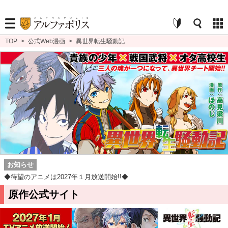
TOP
>
公式Web漫画
>
異世界転生騒動記
お知らせ
◆待望のアニメは2027年１月放送開始!!◆
原作公式サイト