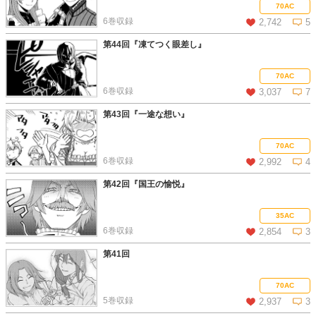
この話を読む
コメントを見る
70AC
6巻収録
2,742
5
第44回『凍てつく眼差し』
この話を読む
コメントを見る
70AC
6巻収録
3,037
7
第43回『一途な想い』
この話を読む
コメントを見る
70AC
6巻収録
2,992
4
第42回『国王の愉悦』
この話を読む
コメントを見る
35AC
6巻収録
2,854
3
第41回
この話を読む
コメントを見る
70AC
5巻収録
2,937
3