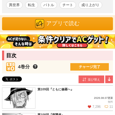
いき…!? 痛快異世界ファンタジー、待望のコミカライズ!!
異世界
転生
バトル
チート
成り上がり
ほのじ
/漫画
京都府出身。2013年、「鬼斬」(原作：サイバーステップ、ホビ
アプリで読む
ージャパン刊)にて連載デビュー。勢いのあるアクション描写と、
軽妙なコメディ展開が魅力の漫画家。
高見梁川
/原作
福島県在住。漫画の執筆経験もある根っからの創作家（クリエー
ター）。歴史とファンタジーをこよなく愛する。2008年からウェ
ブ上で小説の連載を開始し、2013年『異世界転生騒動記』でアル
目次
ファポリス「第6回ファンタジー小説大賞」大賞を受賞。翌年、
同作にて出版デビューを果たす。
4巻分
チャージ完了
第109回『ともに修羅へ』
2026.08.07更新
無料
7,296
11
第108回『復讐者』