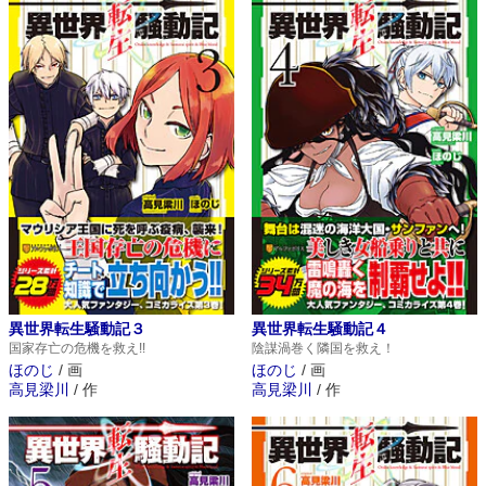
異世界転生騒動記３
異世界転生騒動記４
国家存亡の危機を救え!!
陰謀渦巻く隣国を救え！
ほのじ
/
画
ほのじ
/
画
高見梁川
/
作
高見梁川
/
作