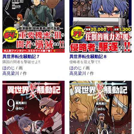
異世界転生騒動記７
異世界転生騒動記８
隣国の間者を撃破せよ!!
侵略者を迎え撃て!!
ほのじ
/
画
ほのじ
/
画
高見梁川
/
作
高見梁川
/
作