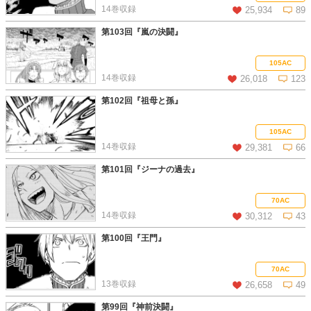
14巻収録
25,934
89
第103回『嵐の決闘』
この話を読む
コメントを見る
105AC
14巻収録
26,018
123
第102回『祖母と孫』
この話を読む
コメントを見る
105AC
14巻収録
29,381
66
第101回『ジーナの過去』
この話を読む
コメントを見る
70AC
14巻収録
30,312
43
第100回『王門』
この話を読む
コメントを見る
70AC
13巻収録
26,658
49
第99回『神前決闘』