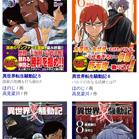
異世界転生騒動記５
異世界転生騒動記６
国家の危機を打ち破れ!!
バルドの次なる試練とは!?
ほのじ
/
画
ほのじ
/
画
高見梁川
/
作
高見梁川
/
作