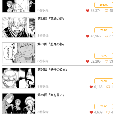
この話を読む
コメントを見る
105AC
8巻収録
38,374
48
第62回『英雄の証』
この話を読む
コメントを見る
70AC
8巻収録
43,966
37
第61回『悪鬼の杯』
この話を読む
コメントを見る
70AC
8巻収録
32,295
33
第60回『覚悟の乙女』
この話を読む
コメントを見る
70AC
8巻収録
6,166
1
第59回『嵐を前に』
この話を読む
コメントを見る
70AC
8巻収録
4,689
4