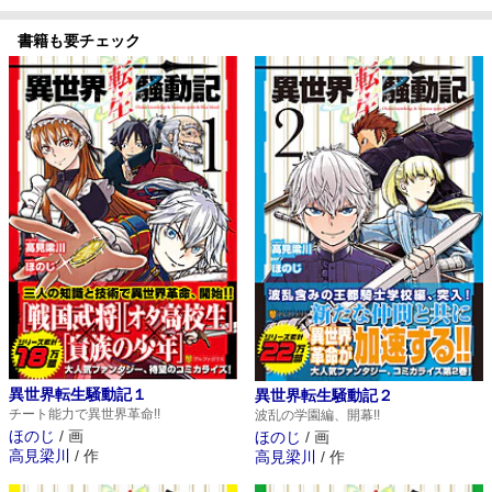
書籍も要チェック
異世界転生騒動記１
異世界転生騒動記２
チート能力で異世界革命!!
波乱の学園編、開幕!!
ほのじ
/
画
ほのじ
/
画
高見梁川
/
作
高見梁川
/
作