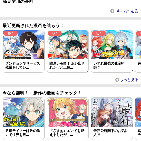
高見梁川の漫画
アルマディアノス英雄伝
もっと見る
最近更新された漫画を読もう！
8/7
8/7
8/7
ダンジョンでサービス
間違い召喚！ 追い出さ
いずれ最強の錬金術
異
残業をしてい...
れたけど上位...
師？
もっと見る
今なら無料！ 新作の漫画をチェック！
Ｆ級テイマーは数の暴
『ざまぁ』エンドを迎
最狂公爵閣下のお気に
異
力で世界を裏...
えましたが、...
入り
チ