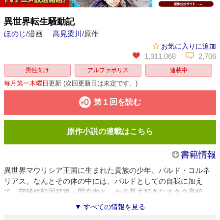
異世界転生騒動記
ほのじ
/漫画
高見梁川
/原作
お気に入りに追加
1,911,068
2,706
男性向け
アルファポリス
連載中
毎月第一木曜日
更新
(次回更新日は未定です。)
第１回を読む
原作小説の連載はこちら
書籍情報
異世界マウリシア王国に生まれた貴族の少年、バルド・コルネ
リアス。なんとその体の中には、バルドとしての自我に加え
て、守銭奴戦国武将・岡左内と、ケモ耳大好きなオタク高校
生・岡雅晴の魂が入り込んでいた！ 三つの魂は一つになっ
▼ すべての情報を見る
て、戦闘訓練や領地経営で人並み外れたチート能力を発揮して