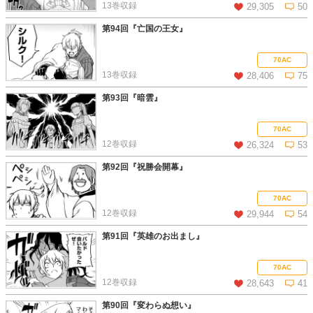
13巻収録
29,305
50
第94回『亡国の王女』
この話を読む
コメントを見る
70AC
13巻収録
28,406
75
第93回『暗雲』
この話を読む
コメントを見る
70AC
12巻収録
26,324
53
第92回『祝勝会開幕』
この話を読む
コメントを見る
70AC
12巻収録
29,944
54
第91回『英雄のお出まし』
この話を読む
コメントを見る
70AC
12巻収録
28,643
41
第90回『変わらぬ想い』