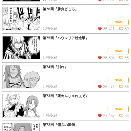
第76回『勝負どころ』
この話を読む
コメントを見る
70AC
10巻収録
36,421
39
第75回『ハウレリア総進撃』
この話を読む
コメントを見る
70AC
10巻収録
36,304
36
第74回『別れ』
この話を読む
コメントを見る
70AC
10巻収録
35,274
56
第73回『死ぬんじゃねぇぞ』
この話を読む
コメントを見る
70AC
10巻収録
27,467
33
第72回『傭兵の流儀』