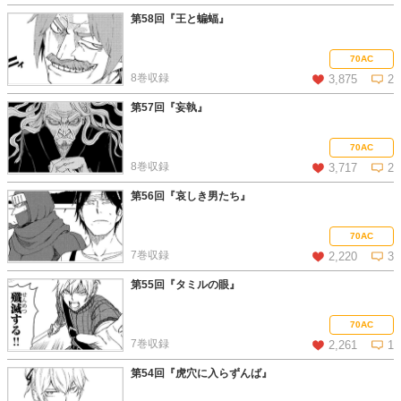
第58回『王と蝙蝠』
この話を読む
コメントを見る
70AC
8巻収録
3,875
2
第57回『妄執』
この話を読む
コメントを見る
70AC
8巻収録
3,717
2
第56回『哀しき男たち』
この話を読む
コメントを見る
70AC
7巻収録
2,220
3
第55回『タミルの眼』
この話を読む
コメントを見る
70AC
7巻収録
2,261
1
第54回『虎穴に入らずんば』