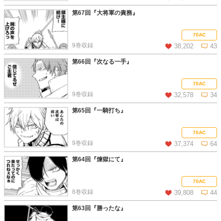
第67回『大将軍の責務』
この話を読む
コメントを見る
70AC
9巻収録
38,202
43
第66回『次なる一手』
この話を読む
コメントを見る
70AC
9巻収録
32,578
34
第65回『一騎打ち』
この話を読む
コメントを見る
70AC
9巻収録
37,374
64
第64回『煉獄にて』
この話を読む
コメントを見る
70AC
8巻収録
39,808
44
第63回『勝ったな』