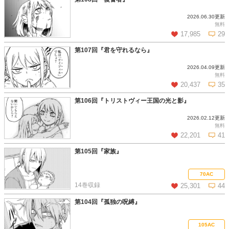
2026.06.30更新
この話を読む
コメントを見る
無料
17,985
29
第107回『君を守れるなら』
2026.04.09更新
この話を読む
コメントを見る
無料
20,437
35
第106回『トリストヴィー王国の光と影』
2026.02.12更新
この話を読む
コメントを見る
無料
22,201
41
第105回『家族』
この話を読む
コメントを見る
70AC
14巻収録
25,301
44
第104回『孤独の呪縛』
この話を読む
コメントを見る
105AC