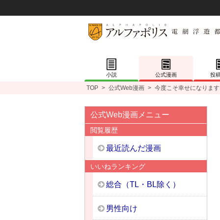
小説
公式漫画
投
TOP
>
公式Web漫画
>
今度こそ幸せになります
公式Web漫画メニュー
閲覧履歴
最近読んだ漫画
いいねランキング
総合（TL・BL除く）
男性向け