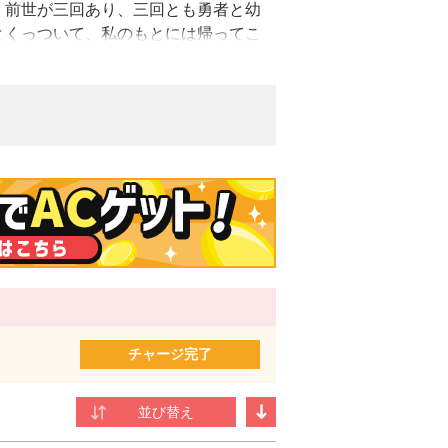
、前世が三回あり、三回とも勇者と幼
とくっついて、私のもとには帰ってこ
対に幸せになってみせます――！ 超
イズ！
、多数のイラスト、漫画、コミカライズ作
そ幸せになります！」にて「アルファポリス
ビューに至る。
チャージ完了