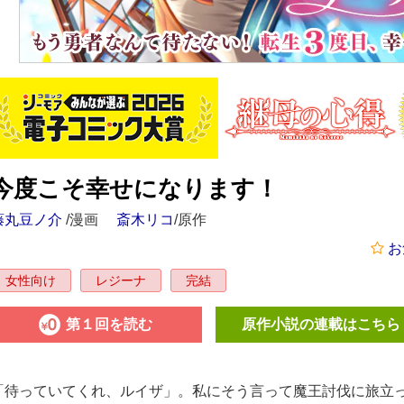
今度こそ幸せになります！
藤丸豆ノ介
/漫画
斎木リコ
/原作
お
女性向け
レジーナ
完結
第１回を読む
原作小説の連載はこちら
「待っていてくれ、ルイザ」。私にそう言って魔王討伐に旅立