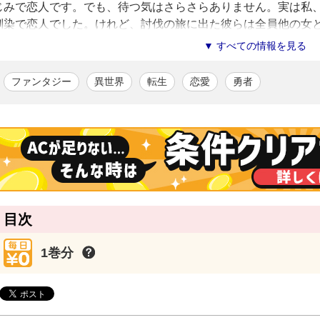
じみで恋人です。でも、待つ気はさらさらありません。実は私
馴染で恋人でした。けれど、討伐の旅に出た彼らは全員他の女
なかったんです！ だからもう勇者なんて待たず、今世こそ絶
▼ すべての情報を見る
自立型ヒロイン・ルイザの転生ファンタジー、待望のコミカラ
ファンタジー
異世界
転生
恋愛
勇者
藤丸豆ノ介
/漫画
「傷モノの花嫁①～③」、「今度こそ幸せになります！①～④」ほか
品を手がける。透明感のある絵柄で活躍中。
斎木リコ
/原作
関東生まれ関東育ち。2012年3月よりWEBで公開した小説「今度こ
第5回ファンタジー小説大賞」特別賞受賞。2013年に同作品で出版デ
目次
1巻分