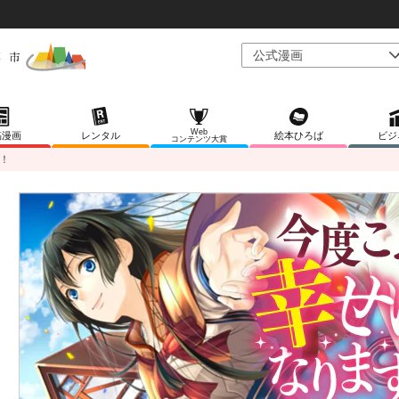
Web
稿漫画
レンタル
絵本ひろば
ビジ
コンテンツ大賞
！