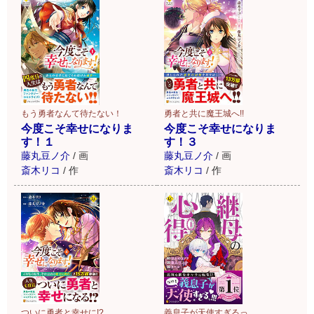
もう勇者なんて待たない！
勇者と共に魔王城へ!!
今度こそ幸せになりま
今度こそ幸せになりま
す！１
す！３
藤丸豆ノ介
/
画
藤丸豆ノ介
/
画
斎木リコ
/
作
斎木リコ
/
作
義息子が天使すぎるっ
ついに勇者と幸せに!?