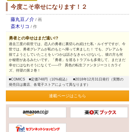
今度こそ幸せになります！２
藤丸豆ノ介
/
画
斎木リコ
/
作
勇者との幸せはまだ遠い!?
過去三度の前世では、恋人の勇者に裏切られ続けた私・ルイザですが、今
世では、勇者グレアムが私のもとへ帰って来ました！ でも、グレアムを
捨てようとしていたことを いつかは話さなきゃいけないし、彼の方も何
か秘密があるみたいです。「勇者」を巡るトラブルも多発して、まだまだ
幸せにはなれそうになくて――!? 異色の転生ファンタジーコミカライ
ズ、待望の第２巻！
■COMICS
■定価748円（10%税込）
■2018年12月31日発行（実際の
発売日は書店、各電子ストアによって異なります）
連載ページはこちら