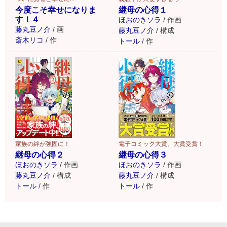
継母の心得１
今度こそ幸せになりま
す！４
ほおのきソラ
/
作画
藤丸豆ノ介
/
画
藤丸豆ノ介
/
構成
斎木リコ
/
作
トール
/
作
家族の絆が強固に！
電子コミック大賞、大賞受賞！
継母の心得２
継母の心得３
ほおのきソラ
/
作画
ほおのきソラ
/
作画
藤丸豆ノ介
/
構成
藤丸豆ノ介
/
構成
トール
/
作
トール
/
作