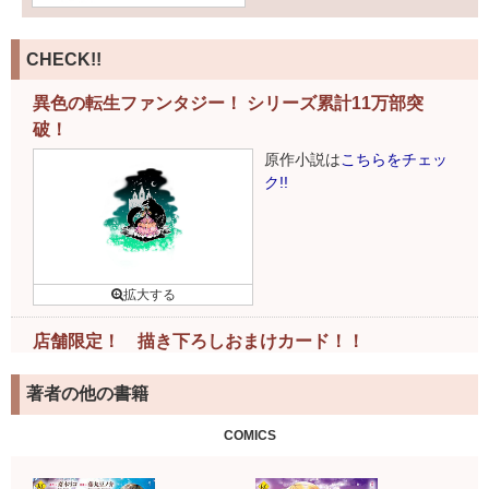
CHECK!!
異色の転生ファンタジー！ シリーズ累計11万部突
破！
原作小説は
こちらをチェッ
ク!!
店舗限定！ 描き下ろしおまけカード！！
下記書店様で書籍ご購入のお客様には、特製おまけカードが
著者の他の書籍
ついてきます！
詳細はこちら
COMICS