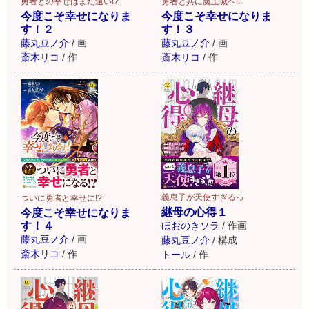
勇者との幸せはまだ遠い!?
勇者と共に魔王城へ!!
今度こそ幸せになりま
今度こそ幸せになりま
す！２
す！３
藤丸豆ノ介
/
画
藤丸豆ノ介
/
画
斎木リコ
/
作
斎木リコ
/
作
義息子が天使すぎるっ
ついに勇者と幸せに!?
継母の心得１
今度こそ幸せになりま
す！４
ほおのきソラ
/
作画
藤丸豆ノ介
/
画
藤丸豆ノ介
/
構成
斎木リコ
/
作
トール
/
作