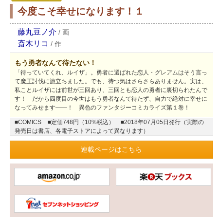
今度こそ幸せになります！１
藤丸豆ノ介
/
画
斎木リコ
/
作
もう勇者なんて待たない！
「待っていてくれ、ルイザ」。勇者に選ばれた恋人・グレアムはそう言っ
て魔王討伐に旅立ちました。でも、待つ気はさらさらありません。実は、
私ことルイザには前世が三回あり、三回とも恋人の勇者に裏切られたんで
す！ だから四度目の今世はもう勇者なんて待たず、自力で絶対に幸せに
なってみせます――！ 異色のファンタジーコミカライズ第１巻！
■COMICS
■定価748円（10%税込）
■2018年07月05日発行（実際の
発売日は書店、各電子ストアによって異なります）
連載ページはこちら