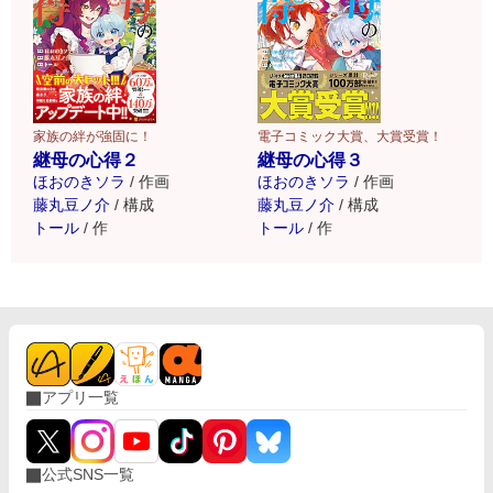
家族の絆が強固に！
電子コミック大賞、大賞受賞！
継母の心得２
継母の心得３
ほおのきソラ
/
作画
ほおのきソラ
/
作画
藤丸豆ノ介
/
構成
藤丸豆ノ介
/
構成
トール
/
作
トール
/
作
アプリ一覧
公式SNS一覧