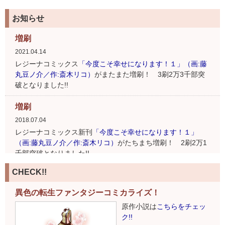
お知らせ
増刷
2021.04.14
レジーナコミックス
「今度こそ幸せになります！１」（画:藤
丸豆ノ介／作:斎木リコ）
がまたまた増刷！ 3刷2万3千部突
破となりました!!
増刷
2018.07.04
レジーナコミックス新刊
「今度こそ幸せになります！１」
（画:藤丸豆ノ介／作:斎木リコ）
がたちまち増刷！ 2刷2万1
千部突破となりました!!
CHECK!!
異色の転生ファンタジーコミカライズ！
原作小説は
こちらをチェッ
ク!!