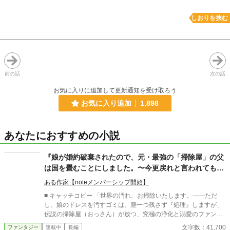
しおりを挟む
前の話
次の話
お気に入りに追加して更新通知を受け取ろう
お気に入り追加
1,898
あなたにおすすめの小説
『娘が婚約破棄されたので、元・最強の「掃除屋」の父
は国を畳むことにしました。〜今更戻れと言われても、
娘を甘やかすのに忙しいのでお断りです〜』
ある作家【noteメンバーシップ開始】
■ キャッチコピー 「世界の汚れ、お掃除いたします。――ただ
し、娘のドレスを汚すゴミは、塵一つ残さず『処理』しますが」
伝説の掃除屋（おっさん）が放つ、究極の浄化と溺愛のファンタ
ジー！ ■ あらすじ 王立学院の卒業パーティー。辺境伯令嬢セラフ
文字数：41,700
ファンタジー
連載中
長編