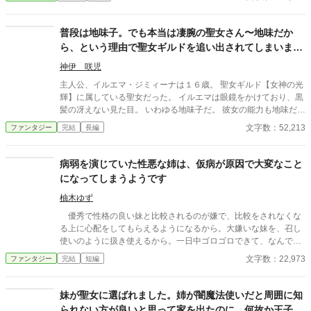
ィナは、婚約者である第二王子ジュリアンから身に覚えのない罪
を着せられ、無慈悲な婚約破棄を突きつけられる。絶望に沈み、
周囲の嘲笑に晒される彼女の前に現れたのは、社交界で「無能の
普段は地味子。でも本当は凄腕の聖女さん〜地味だか
抜け殻」と揶揄されていた父、アラリックだった。 だが、彼の正
ら、という理由で聖女ギルドを追い出されてしまいまし
体はかつて暗部で伝説と謳われた最強の「掃除屋（クリーナ
た。私がいなくても大丈夫でしょうか？〜
ー）」。 娘を傷つけた国に愛想を尽かしたアラリックは、長年維
神伊 咲児
持してきた国防の結界をその場で「辞職（清掃）」し、愛娘を連
主人公、イルエマ・ジミィーナは１６歳。 聖女ギルド【女神の光
れて沈黙の森へと隠居する。 父から教わる「掃除」という名の超
輝】に属している聖女だった。 イルエマは眼鏡をかけており、黒
常技術を通じ、セラフィナは世界の「淀み」を磨き上げる真の才
髪の冴えない見た目。 いわゆる地味子だ。 彼女の能力も地味だっ
能を開花させていく。一方で、守護を失った王国は急速に腐敗
た。 使える魔法といえば、聖女なら誰でも使えるものばかり。回
文字数：52,213
ファンタジー
完結
長編
し、滅びの路を辿ることに。 かつての仲間である伝説の清掃員た
復と素材進化と解呪魔法の３つだけ。 唯一のユニークスキルは、
ちが集い、さらには失脚した王子さえも「便所掃除担当」として
ペンが無くても文字を書ける光魔字。 そんな能力も地味な彼女
再教育するアラリック。世界が深淵の汚れに沈もうとする時、お
は、ギルド内では裏方作業の雑務をしていた。 ある日、ギルドマ
病弱を演じていた性悪な姉は、仮病が原因で大変なこと
っさんと娘による、史上最大規模の「大掃除」が幕を開ける―
スターのキアーラより、地味だからという理由で解雇される。 し
になってしまうようです
―。 ■ 登場人物紹介 アラリック・オーウェン 役割: 主人公。大陸
かし、彼女は目立たない実力者だった。 素材進化の魔法は独自で
清掃局・局長。 外見: 無精髭に生気のない瞳、サンダルウッドの
改良してパワーアップしており、通常の３倍の威力。 司祭でも見
柚木ゆず
香りが染み付いた古びた外套を纏う中年男。 性格: 常に退屈そう
落とすような小さな呪いも見つけてしまう鋭い感覚。 難しい相談
で皮肉屋だが、娘に対してだけは無自覚な重度の溺愛を見せる。
優秀で性格の良い妹と比較されるのが嫌で、比較をされなくな
でも難なくこなす知識と教養。 全てにおいてハイクオリティ。最
能力: 『存在の希釈』。指を鳴らすだけで、対象を誰の記憶にも残
る上に心配をしてもらえるようになるから。大嫌いな妹を、召し
強の聖女だったのだ。 彼女は新しいギルドに参加して順風満帆。
らない塵へと変える。 セラフィナ・オーウェン 役割: ヒロイン。
使いのように扱き使えるから。一日中ゴロゴロできて、なんでも
彼女をクビにした聖女ギルドは落ちぶれていく。 地味な聖女が大
アラリックの愛娘。 外見: 磨き抜かれた真珠のような肌と、清流
好きな物を買ってもらえるから。 ファデアリア男爵家の長女ジ
文字数：22,973
ファンタジー
完結
短編
活躍！ 痛快ファンタジーストーリー。 全部で5万字。 カクヨム
のような碧眼を持つ令嬢。 性格: 控えめだが芯が強く、父の「掃
ュリアはそんな理由で仮病を使い、可哀想な令嬢を演じて理想的
にも投稿しておりますが、アルファポリス用にタイトルも含めて
除」を家事だと信じて疑わない純真さを持つ。 能力: 『至純の調
な毎日を過ごしていました。 ですが、そんな幸せな日常は―
改稿いたしました。 HOTランキング女性向け１位。 日間ファン
律』。汚れを消すだけでなく、その奥に眠る「本来の輝き」を再
―。これまで彼女が吐いてきた嘘によって、一変してしまうこと
妹が聖女に選ばれました。姉が闇魔法使いだと周囲に知
タジーランキング１位。 日間完結ランキング１位。 応援してくれ
生させる、父をも超える浄化の才能。
になるのでした。
られない方が良いと思って家を出たのに、何故か王子様
た、みなさんのおかげです。 ありがとうございます。とても嬉し