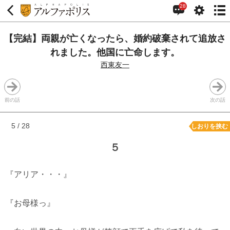
28
【完結】両親が亡くなったら、婚約破棄されて追放さ
れました。他国に亡命します。
西東友一
前の話
次の話
5 / 28
しおりを挟む
５
『アリア・・・』
『お母様っ』