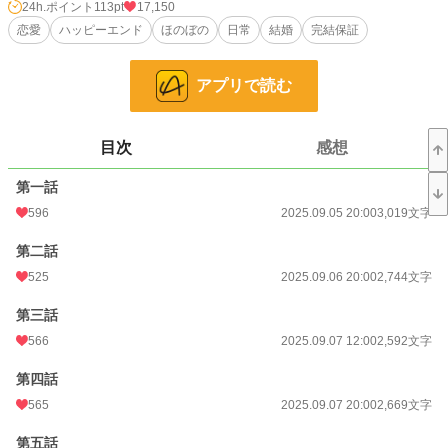
その理由はカタリナの婚約が上手くいかず王宮にいずらくなったためだ。やっと
24h.ポイント
113pt
17,150
家族で暮らせると心待ちにしていたセラフィナは帰宅した父に思いがけないこと
恋愛
ハッピーエンド
ほのぼの
日常
結婚
完結保証
を告げられる。
「お前はジェラール・モンフォール伯爵と結婚することになった。すぐに荷物を
まとめるんだ。一週間後には結婚式だ」
アプリで読む
困惑するセラフィナに対して、冷酷にも時間は進み続け、結婚生活が始まる。
小説
9,814 位 / 228,629 件
目次
感想
恋愛
4,431 位 / 66,323 件
第一話
お気に入り
1,355
596
2025.09.05 20:00
3,019文字
24h.ポイント
113 pt
第二話
525
2025.09.06 20:00
2,744文字
文字数
49,692
第三話
更新日時
2025.09.20 20:00
566
2025.09.07 12:00
2,592文字
初回公開日時
2025.09.05 20:00
第四話
初回完結日時
2025.09.21 07:34
565
2025.09.07 20:00
2,669文字
週間ポイント
1,424 pt (6,768 位)
第五話