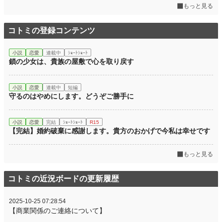
もっと見る
コトミの登録コンテンツ
小説
恋愛
連載中
ｼｮｰﾄｼｮｰﾄ
鎖の少女は、貴族の屋敷で心を取り戻す
小説
恋愛
連載中
短編
守るのはやめにします。どうぞご勝手に
小説
恋愛
完結
ｼｮｰﾄｼｮｰﾄ
R15
【完結】婚約破棄に感謝します。貴方のおかげで今私は幸せです
もっと見る
コトミの近況ボードの更新履歴
2025-10-25 07:28:54
【商業関係のご連絡について】