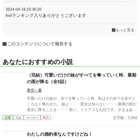
2024-04-19 20:36:20
hotランキング入りありがとうございます
もっと見る
このコンテンツについて報告する
あなたにおすすめの小説
（完結）可愛いだけの妹がすべてを奪っていく時、最期
の雨が降る（全5話）
青空一夏
可愛いだけの妹が、全てを奪っていく時、私はその全てを余すと
ころなく奪わせた。 妹よ・・・貴女は知らない・・・最期の雨が
貴女に降ることを・・・ 暗い、シリアスなお話です。ざまぁあり
ですが、ヒロインがするわけではありません。残酷と感じるかど
文字数：5,066
恋愛
完結
ｼｮｰﾄｼｮｰﾄ
R15
うかは人によるので、わかりませんが、残酷描写シーンはありま
せん。最期はハッピーエンドで、ほのぼのと終わります。 全5話
わたしの婚約者なんですけどね！