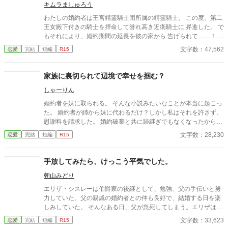
キムラましゅろう
わたしの婚約者は王宮精霊騎士団所属の精霊騎士。 この度、第二
王女殿下付きの騎士を拝命して誉れ高き近衛騎士に 昇進した。 で
もそれにより、婚約期間の延長を彼の家から 告げられて……！ ど
うせ待つなら彼の側でとわたしは内緒で精霊魔術師団に 入団し
文字数：47,562
恋愛
完結
短編
R15
た。 そんなわたしが日々目にするのは彼を含めたイケメン騎士た
ちを 我がもの顔で侍らかす王女殿下の姿ばかり……。 彼はわたし
の婚約者なんですけどね！ いつもながらの完全ご都合主義、 ノー
家族に裏切られて辺境で幸せを掴む？
リアリティのお話です。 少々（？）イライラ事例が発生します。
しゃーりん
血圧の上昇が心配な方は回れ右をお願いいたします。 小説家にな
ろうさんの方でも投稿しています。
婚約者を妹に取られる。 そんな小説みたいなことが本当に起こっ
た。 婚約者が姉から妹に代わるだけ？しかし私はそれを許さず、
慰謝料を請求した。 婚約破棄と共に跡継ぎでもなくなったから。
仕事だけをさせようと思っていた父に失望し、伯父のいる辺境に
文字数：28,230
恋愛
完結
短編
R15
行くことにする。 これからは辺境で仕事に生きよう。そう決めて
王都を旅立った。 辺境で新たな出会いがあり、付き合い始めたけ
ど？というお話です。
手放してみたら、けっこう平気でした。
朝山みどり
エリザ・シスレーは伯爵家の後継として、勉強、父の手伝いと努
力していた。父の親戚の婚約者との仲も良好で、結婚する日を楽
しみしていた。 そんなある日、父が急死してしまう。エリザは学
院をやめて、領主の仕事に専念した。 だが、領主として努力する
文字数：33,623
恋愛
完結
短編
R15
エリザを家族は理解してくれない。彼女は家族のなかで孤立して