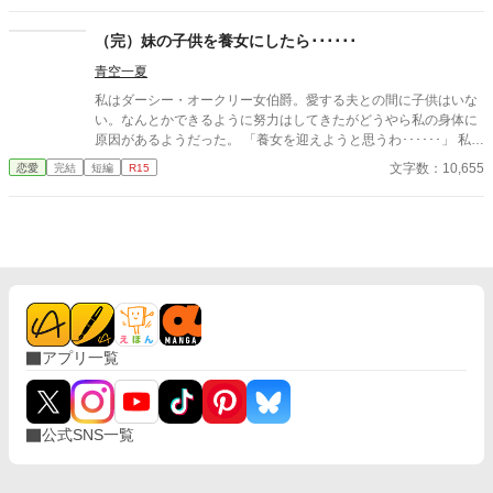
いく。
（完）妹の子供を養女にしたら･･････
青空一夏
私はダーシー・オークリー女伯爵。愛する夫との間に子供はいな
い。なんとかできるように努力はしてきたがどうやら私の身体に
原因があるようだった。 「養女を迎えようと思うわ･･････」 私の
言葉に夫は私の妹のアイリスのお腹の子どもがいいと言う。私達
文字数：10,655
恋愛
完結
短編
R15
はその産まれてきた子供を養女に迎えたが･･････ 異世界中世ヨー
ロッパ風のゆるふわ設定。ざまぁ。魔獣がいる世界。
アプリ一覧
公式SNS一覧