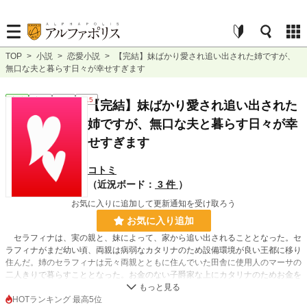
TOP
>
小説
>
恋愛小説
>
【完結】妹ばかり愛され追い出された姉ですが、
無口な夫と暮らす日々が幸せすぎます
恋愛
完結
短編
R15
【完結】妹ばかり愛され追い出された
姉ですが、無口な夫と暮らす日々が幸
せすぎます
コトミ
（近況ボード：
3 件
）
お気に入りに追加して更新通知を受け取ろう
お気に入り追加
セラフィナは、実の親と、妹によって、家から追い出されることとなった。セ
ラフィナがまだ幼い頃、両親は病弱なカタリナのため設備環境が良い王都に移り
住んだ。姉のセラフィナは元々両親とともに住んでいた田舎に使用人のマーサの
二人きりで暮らすこととなった。お金のない子爵家な上にカタリナのためお金を
稼がなくてはならないため、子供二人を王都で暮らすには無理があるとセラフィ
ナだけ残されたのだ。そしてセラフィナが１９歳の時、３人が家へ戻ってきた。
HOTランキング 最高5位