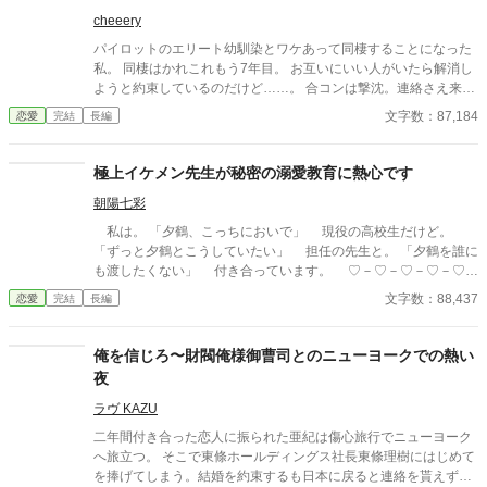
さい
cheeery
パイロットのエリート幼馴染とワケあって同棲することになった
私。 同棲はかれこれもう7年目。 お互いにいい人がいたら解消し
ようと約束しているのだけど……。 合コンは撃沈。連絡さえ来な
い始末。 焦るものの、幼なじみ隼人との生活は、なんの不満もな
文字数：87,184
恋愛
完結
長編
く……っというよりも、至極の生活だった。 何かあったら話も聞
いてくれるし、なぐさめてくれる。 美味しい料理に、髪を乾かし
てくれたり、買い物に連れ出してくれたり……しかも家賃はいら
極上イケメン先生が秘密の溺愛教育に熱心です
ないと受け取ってもくれない。 私……こんなに甘えっぱなしでい
朝陽七彩
いのかな？ そしてわたしの30歳の誕生日。 「美羽、お誕生日お
めでとう。結婚しようか」 「なに言ってるの？」 優しかったはず
私は。 「夕鶴、こっちにおいで」 現役の高校生だけど。
の隼人が豹変。 「30になってお互いに相手がいなかったら、結婚
「ずっと夕鶴とこうしていたい」 担任の先生と。 「夕鶴を誰に
しようって美羽が言ったんだよね？」 彼の秘密を知ったら、もう
も渡したくない」 付き合っています。 ♡－♡－♡－♡－♡－
逃げることは出来ない。 「絶対に逃がさないよ？」
♡－♡－♡－♡－♡－♡－♡－♡－♡－♡－♡－♡ 神城夕鶴
文字数：88,437
恋愛
完結
長編
（かみしろ ゆづる） 軽音楽部の絶対的エース 飛鷹隼理（ひ
だか しゅんり） アイドル的存在の超イケメン先生 ♡－♡－
♡－♡－♡－♡－♡－♡－♡－♡－♡－♡－♡－♡－♡－♡－♡
俺を信じろ〜財閥俺様御曹司とのニューヨークでの熱い
彼の名前は飛鷹隼理くん。 隼理くんは。 「夕鶴にこうしてい
夜
いのは俺だけ」 そう言って……。 「そんなにも可愛い声を出さ
れたら……俺、止められないよ」 そして隼理くんは……。
ラヴ KAZU
……‼ しゅっ……隼理くん……っ。 そんなことをされた
二年間付き合った恋人に振られた亜紀は傷心旅行でニューヨーク
ら……。 隼理くんと過ごす日々はドキドキとわくわくの連続。
へ旅立つ。 そこで東條ホールディングス社長東條理樹にはじめて
……だけど……。 え……。 誰……？ 誰なの……？ そ
を捧げてしまう。結婚を約束するも日本に戻ると連絡を貰えず、
の人はいったい誰なの、隼理くん。 ドキドキとわくわくの連続