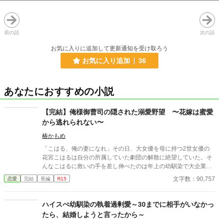
前の話
次の話
お気に入りに追加して更新通知を受け取ろう
お気に入り追加
36
あなたにおすすめの小説
【完結】俺様御曹司の隠された溺愛野望 〜花嫁は蜜愛
から逃れられない〜
椿かもめ
「こはる、俺の妻になれ」その日、大女優を母に持つ2世女優の
花宮こはるは自分の所属していた劇団の解散に絶望していた。そ
んなこはるに救いの手を差し伸べたのは年上の幼馴染で大企業の
御曹司、月ノ島玲二だった。けれど代わりに妻になることを強要
文字数：90,757
恋愛
完結
長編
R15
してきて──。花嫁となったこはるに対し、俺様な玲二は独占欲を
露わにし始める。 【幼馴染の俺様御曹司×大物女優を母に持つ2世
女優】 ☆☆☆ベリーズカフェで日間4位いただきました☆☆☆ ※
ハイスぺ幼馴染の執着過剰愛～30までに相手がいなかっ
ベリーズカフェでも掲載中 ※推敲、校正前のものです。ご注意下
たら、結婚しようと言ったから～