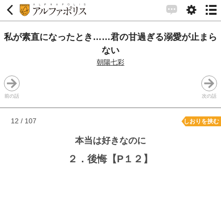
私が素直になったとき……君の甘過ぎる溺愛が止まら
ない
朝陽七彩
前の話
次の話
12 / 107
しおりを挟む
本当は好きなのに
２．後悔【P１２】