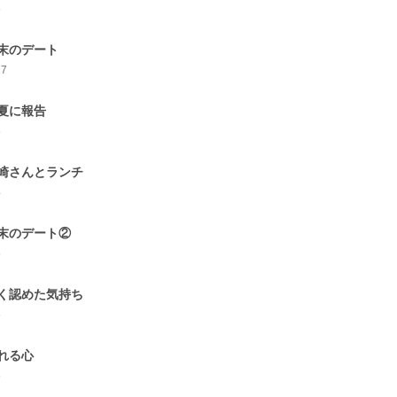
5
末のデート
17
夏に報告
5
崎さんとランチ
4
末のデート②
5
く認めた気持ち
5
れる心
5