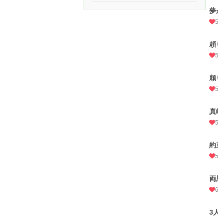
夢
頼
頼
真
約
両
3