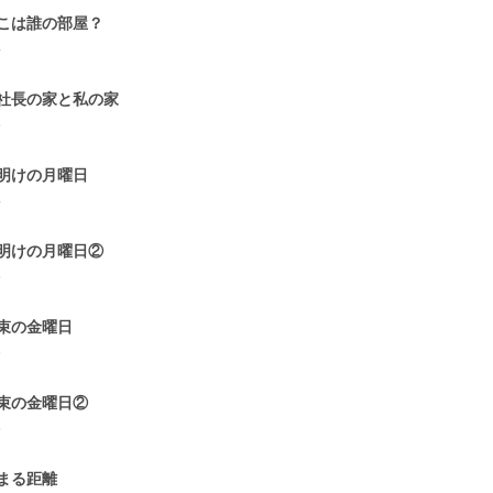
こは誰の部屋？
4
社長の家と私の家
5
明けの月曜日
4
明けの月曜日②
5
束の金曜日
6
束の金曜日②
5
まる距離