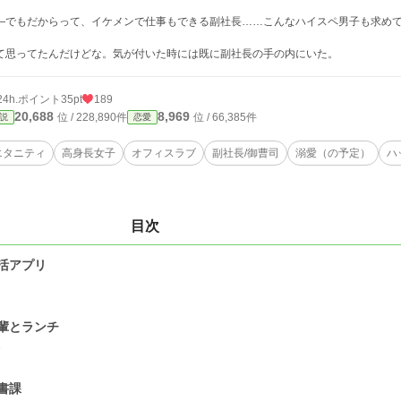
—でもだからって、イケメンで仕事もできる副社長……こんなハイスペ男子も求め
て思ってたんだけどな。気が付いた時には既に副社長の手の内にいた。
24h.ポイント
35pt
189
20,688
8,969
位 / 228,890件
位 / 66,385件
説
恋愛
エタニティ
高身長女子
オフィスラブ
副社長/御曹司
溺愛（の予定）
ハ
目次
活アプリ
7
輩とランチ
6
書課