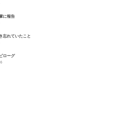
5
輩に報告
5
き忘れていたこと
5
ピローグ
16