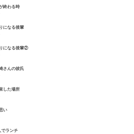
が終わる時
5
りになる後輩
5
りになる後輩②
5
崎さんの彼氏
5
束した場所
5
思い
6
人でランチ