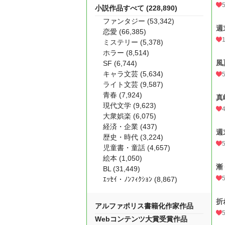
小説作品すべて (228,890)
ファンタジー (53,342)
週
恋愛 (66,385)
ミステリー (5,378)
ホラー (8,514)
風
SF (6,744)
キャラ文芸 (5,634)
ライト文芸 (9,587)
青春 (7,924)
真
現代文学 (9,623)
大衆娯楽 (6,075)
経済・企業 (437)
週
歴史・時代 (3,224)
児童書・童話 (4,657)
絵本 (1,050)
漸
BL (31,449)
ｴｯｾｲ・ﾉﾝﾌｨｸｼｮﾝ (8,867)
折
アルファポリス書籍化作家作品
Webコンテンツ大賞受賞作品