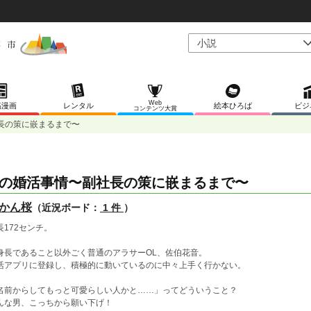
Web
稿漫画
レンタル
絵本ひろば
ビジ
コンテンツ大賞
長の策に嵌まるまで〜
の婚活事情〜副社長の策に嵌まるまで〜
かん桜
（近況ボード：
1 件
）
長172センチ。
身長であること以外ごく普通のアラサーOL、佐伯花音。
活アプリに登録し、積極的に動いているのに中々上手く行かない。
名前からしてもっと可愛らしい人かと……」ってどういうこと？
んな男、こっちから願い下げ！