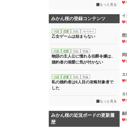
もっと見る
イ
みかん桜の登録コンテンツ
小説
恋愛
完結
ｼｮｰﾄｼｮｰﾄ
想
乙女ゲームは始まらない
小説
恋愛
完結
長編
同
物語の主人公に憧れる伯爵令嬢は、
婚約者の溺愛に気が付かない
エ
小説
恋愛
完結
長編
私の婚約者は6人目の攻略対象者で
した
エ
もっと見る
副
みかん桜の近況ボードの更新履
歴