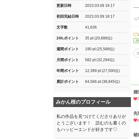
更新日時
2023.03.09 18:17
—
初回完結日時
2023.03.09 18:17
っ
文字数
41,636
24h.ポイント
35 pt (20,688位)
小
週間ポイント
190 pt (25,568位)
月間ポイント
582 pt (32,294位)
年間ポイント
12,399 pt (27,500位)
累計ポイント
64,566 pt (38,845位)
婚
みかん桜のプロフィール
先
私の作品を見つけてくださりありが
とうございます！ 読むのも書くの
もハッピーエンドが好きです♡
秘