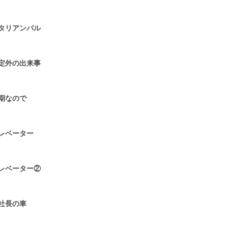
7
タリアンバル
5
定外の出来事
5
期なので
5
レベーター
6
レベーター②
5
社長の車
6