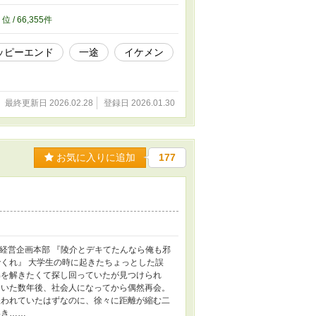
じみの二人。 偶然の再会から一転、彼の一途な
修正を加えて掲載しています。 タイトルも
3
位 / 66,355件
ッピーエンド
一途
イケメン
最終更新日 2026.02.28
登録日 2026.01.30
お気に入りに追加
177
社 経営企画本部 『陵介とデキてたんなら俺も邪
くれ』 大学生の時に起きたちょっとした誤
解を解きたくて探し回っていたが見つけられ
ていた数年後、社会人になってから偶然再会。
嫌われていたはずなのに、徐々に距離が縮む二
いき……