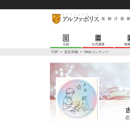
小説
公式漫画
投
TOP
>
吉生伊織
>
Webコンテンツ
恋