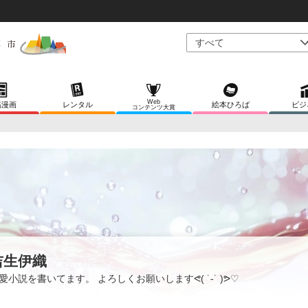
Web
稿漫画
レンタル
絵本ひろば
ビジ
コンテンツ大賞
吉生伊織
愛小説を書いてます。 よろしくお願いしますᕙ( ˙-˙ )ᕗ♡︎