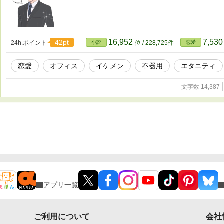
16,952
7,53
42pt
24h.ポイント
小説
位 / 228,725件
恋愛
恋愛
オフィス
イケメン
不器用
エタニティ
文字数 14,387
アプリ一覧
ご利用について
会社