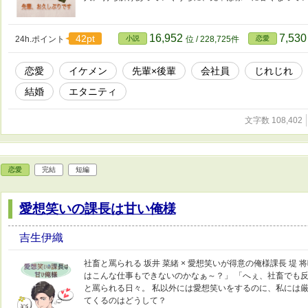
16,952
7,53
42pt
24h.ポイント
小説
位 / 228,725件
恋愛
恋愛
イケメン
先輩×後輩
会社員
じれじれ
結婚
エタニティ
文字数 108,402
恋愛
完結
短編
愛想笑いの課長は甘い俺様
吉生伊織
社畜と罵られる 坂井 菜緒 × 愛想笑いが得意の俺様課長 堤
はこんな仕事もできないのかなぁ～？」 「へぇ、社畜でも反
と罵られる日々。 私以外には愛想笑いをするのに、私には厳
てくるのはどうして？