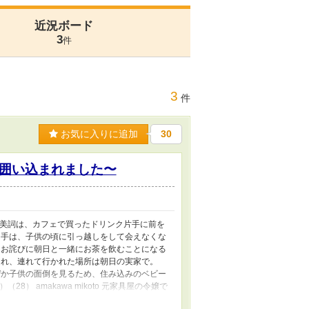
近況ボード
3
件
3
件
お気に入りに追加
30
囲い込まれました〜
働く美詞は、カフェで買ったドリンク片手に前を
相手は、子供の頃に引っ越しをして会えなくな
たお詫びに朝日と一緒にお茶を飲むことになる
され、連れて行かれた場所は朝日の実家で。
ぜか子供の面倒を見るため、住み込みのベビー
8） amakawa mikoto 元家具屋の令嬢で
asahi 音羽財閥御曹司でハーフ 五つ星ホテル