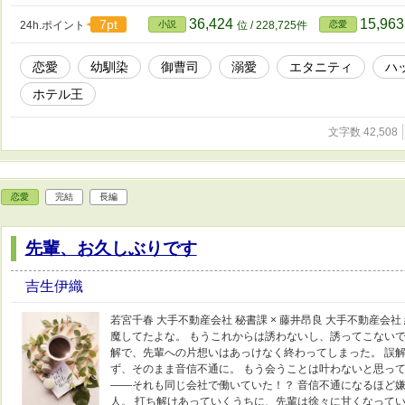
『ルガーディア』のオーナー ⭐︎ 17年ぶりに再会した幼な
愛が溢れだす――。 ※他サイトで公開している作品に追加・
36,424
15,96
7pt
24h.ポイント
小説
位 / 228,725件
恋愛
微妙に変更しています。
恋愛
幼馴染
御曹司
溺愛
エタニティ
ハ
ホテル王
文字数 42,508
恋愛
完結
長編
先輩、お久しぶりです
吉生伊織
若宮千春 大手不動産会社 秘書課 × 藤井昂良 大手不動産会
魔してたよな。 もうこれからは誘わないし、誘ってこないで
解で、先輩への片想いはあっけなく終わってしまった。 誤
ず、そのまま音信不通に。 もう会うことは叶わないと思っ
――それも同じ会社で働いていた！？ 音信不通になるほど
人。 打ち解けあっていくうちに、先輩は徐々に甘くなって