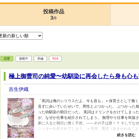
投稿作品
3
件
恋愛
連載中
長編
R18
極上御曹司の純愛〜幼馴染に再会したら身も心も
吉生伊織
「美詞は俺のシリウスだよ、今も昔も」 ⭐︎ 保育士として
見ずに歩いていたせいで、男性とぶつかった。 ぶつかった
った幼馴染の朝日だった。 美詞はドリンクをかけてしまっ
が、なぜか仕事を紹介されてしまう。 無理やり仕事を斡旋
家に入ると朝日に懐く子供。――その子は誰！？ そしてな
シッターを任されてしまう。 ⭐︎ 天河 美詞（あまかわみこと）（2
音羽家のナニー 音羽 朝日（おとわあさひ）（28） otowa 