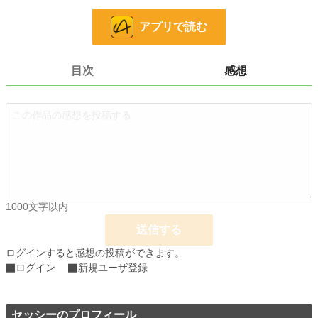
お気に入り
29
アプリで読む
24h.ポイント
0 pt
文字数
51,917
目次
感想
更新日時
2026.03.31 21:45
初回公開日時
2026.03.06 07:43
週間ポイント
7 pt (78,785 位)
月間ポイント
28 pt (93,489 位)
年間ポイント
13,651 pt (25,815 位)
1000文字以内
累計ポイント
13,651 pt (84,768 位)
送信する
ログインすると感想の投稿ができます。
ログイン
新規ユーザ登録
セッシーのプロフィール