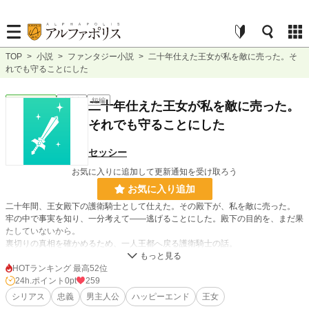
TOP
>
小説
>
ファンタジー小説
>
二十年仕えた王女が私を敵に売った。そ
れでも守ることにした
ファンタジー
連載中
短編
二十年仕えた王女が私を敵に売った。
それでも守ることにした
セッシー
お気に入りに追加して更新通知を受け取ろう
お気に入り追加
二十年間、王女殿下の護衛騎士として仕えた。その殿下が、私を敵に売った。
牢の中で事実を知り、一分考えて——逃げることにした。殿下の目的を、まだ果
たしていないから。
裏切りの真相を確かめるため、一人王都へ戻る護衛騎士の話。
HOTランキング 最高52位
小説
228,788 位 / 228,788 件
24h.ポイント
0pt
259
シリアス
忠義
男主人公
ハッピーエンド
王女
ファンタジー
53,313 位 / 53,313 件