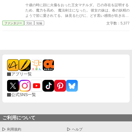
の悪政とされたすべては、王国を青灰病から守るための非常措置
十歳の時に顔に火傷をおった王女マチルダ。 己の存在を証明する
だった。 自分が信じたい言葉だけを選び、姉へ毒杯を渡したこ
ため、魔力を高め、 魔法剣士になった。 彼女の妹は、春の妖精の
とを知るレオニス。彼は姉が残した七つの報告書を読み、公爵の
ようで皆に愛されてる。 妹見るたびに、どす黒い感情が吹き出
逃亡を自らの判断で阻止する。 その南門へ、安全な穀物を積ん
し、さらに己の醜さを自覚する。 騎士団で、魔獣狩りで名声をあ
文字数：5,377
ファンタジー
完結
短編
だ長い輸送隊が到着した。先頭の馬車から降りた人物を見て、レ
げていた彼女だが、王命で地方鎮圧まで任されることにな
オニスは言葉を失う。 悪女として処刑された有能な王女と、民
り……。
の拍手を選んでしまった弟王の、逆転と後悔、そして再生の物
語。
アプリ一覧
公式SNS一覧
ご利用について
利用規約
ヘルプ