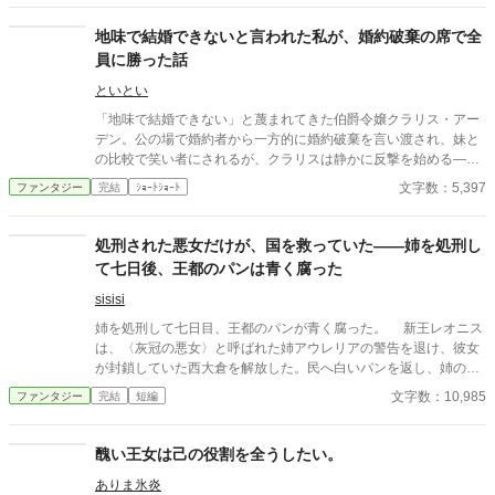
ただ、疑問だっただけだ。 その問いにセドリック様は、いつも
の人を見下したような笑みを見せて。 「愛は金にも勝る。心が満
地味で結婚できないと言われた私が、婚約破棄の席で全
たされていれば、腹だって満ちるさ」 ――真実の愛と侯爵家の財
員に勝った話
はどこまで持つかしら。
といとい
「地味で結婚できない」と蔑まれてきた伯爵令嬢クラリス・アー
デン。公の場で婚約者から一方的に婚約破棄を言い渡され、妹と
の比較で笑い者にされるが、クラリスは静かに反撃を始める―
―。周到に集めた証拠と知略を武器に、貴族社会の表と裏を暴
文字数：5,397
ファンタジー
完結
ｼｮｰﾄｼｮｰﾄ
き、見下してきた者たちを鮮やかに逆転。冷静さと気品で場を支
配する姿に、やがて誰もが喝采を送る。痛快“ざまぁ”逆転劇！
処刑された悪女だけが、国を救っていた――姉を処刑し
て七日後、王都のパンは青く腐った
sisisi
姉を処刑して七日目、王都のパンが青く腐った。 新王レオニス
は、〈灰冠の悪女〉と呼ばれた姉アウレリアの警告を退け、彼女
が封鎖していた西大倉を解放した。民へ白いパンを返し、姉の圧
政を終わらせる。それが正しい王の最初の仕事だと信じていた。
文字数：10,985
ファンタジー
完結
短編
しかし、配られたパンの内側には青い筋が走り、口にした者た
ちが次々と倒れていく。 処刑台で姉が残した言葉を思い出した
レオニスは、王城の鐘を三度鳴らす。すると現れたのは、姉の秘
醜い王女は己の役割を全うしたい。
密警察だと恐れられていた〈灰衣隊〉だった。 封鎖された穀
ありま氷炎
物、焼かれた畑、外国への送金、王都から遠ざけられた軍隊。姉