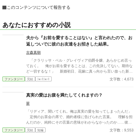
このコンテンツについて報告する
あなたにおすすめの小説
夫から『お前を愛することはない』と言われたので、お
返しついでに彼のお友達をお招きした結果。
古森真朝
「クラリッサ・ベル・グレイヴィア伯爵令嬢、あらかじめ言っ
ておく。 俺がお前を愛することは、この先決してない。期待な
ど一切するな！」 新婚初日、花嫁に真っ向から言い放った新郎
アドルフ。それに対して、クラリッサが返したのは―― ※ぬるい
文字数：4,673
ファンタジー
完結
ｼｮｰﾄｼｮｰﾄ
ですがホラー要素があります。苦手な方はご注意ください。
真実の愛はお腹を満たしてくれますの？
翠
「リディア、聞いてくれ。俺は真実の愛を知ってしまったんだ」
定例のお茶会の席で、婚約者様に告げられた言葉。 理解を拒
んだのか、純粋にその言葉の意味がわからなかったのか……彼に
応えられる回答を、私は持ち合わせていなかった。 「真実の愛
文字数：9,553
ファンタジー
完結
短編
は、お腹を満たしてくれますの？」 決して未練などではない。